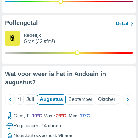
99 partners
Pollengetal
Detail
Redelijk
Gras (32 #/m³)
Wat voor weer is het in Andoain in
augustus
?
Mei
Juni
Juli
Augustus
September
Oktober
Novemb
Gem, T.:
19°C
Max.:
23°C
Min:
17°C
Regendagen:
14
dagen
Neerslaghoeveelheid:
96 mm