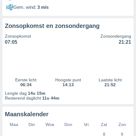
Gem. wind:
3 m/s
Zonsopkomst en zonsondergang
Zonsopkomst
Zonsondergang
07:05
21:21
Eerste licht
Hoogste punt
Laatste licht
06:34
14:13
21:52
Lengte dag
14u 15m
Resterend daglicht
11u 44m
Maanskalender
Maa
Din
Woe
Don
Vri
Zat
Zon
8
9