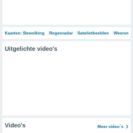
Kaarten: Bewolking
Regenradar
Satelietbeelden
Weersmod
Uitgelichte video's
Video's
Meer video´s