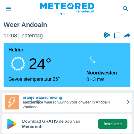
Weer Andoain
nnisgeving
10:08
Zaterdag
...
van
tameteo.nl)
teld door
Helder
s om te
24°
e verstrekte
an hoge
 U hebt de
Noordwesten
ies voor
Gevoelstemperatuur 25°
0
3 m/s
deze
oranje waarschuwing
anvaarden
aanzienlijke waarschuwing voor onweer in Andoain
toegang
vandaag
seerde
Download
GRATIS
de app van
Installeren
lame op basis
Meteored!
ies