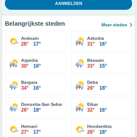
Belangrijkste steden
Meer steden
Andoain
Azkoitia
28°
17°
31°
16°
Azpeitia
Beasain
30°
16°
33°
15°
Bergara
Deba
34°
16°
26°
18°
Donostia-San Sebastián
Eibar
26°
18°
32°
16°
Hernani
Hondarribia
27°
17°
26°
18°