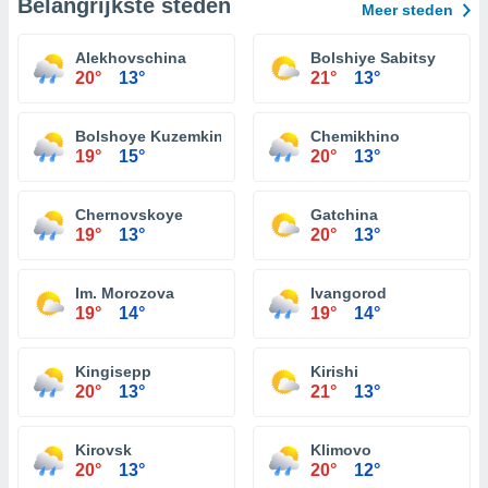
Belangrijkste steden
Meer steden
Alekhovschina
Bolshiye Sabitsy
20°
13°
21°
13°
Bolshoye Kuzemkino
Chemikhino
19°
15°
20°
13°
Chernovskoye
Gatchina
19°
13°
20°
13°
Im. Morozova
Ivangorod
19°
14°
19°
14°
Kingisepp
Kirishi
20°
13°
21°
13°
Kirovsk
Klimovo
20°
13°
20°
12°