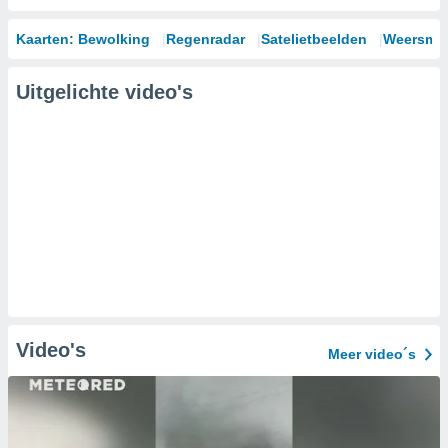
Kaarten: Bewolking
Regenradar
Satelietbeelden
Weersmod
Uitgelichte video's
Video's
Meer video´s