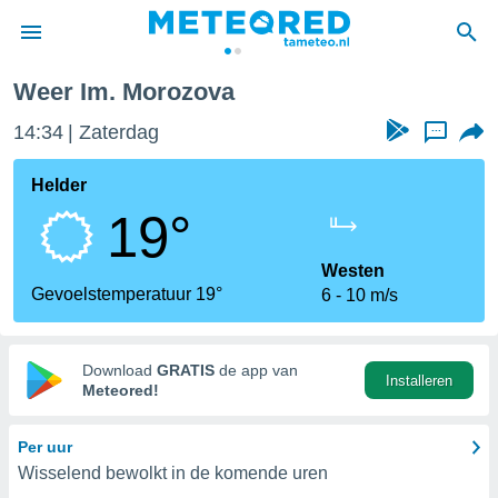
Weer Im. Morozova
nnisgeving
14:34
Zaterdag
...
van
tameteo.nl)
teld door
Helder
s om te
19°
e verstrekte
an hoge
 U hebt de
Westen
ies voor
Gevoelstemperatuur 19°
6
10 m/s
deze
anvaarden
Download
GRATIS
de app van
Installeren
toegang
Meteored!
seerde
Per uur
lame op basis
Wisselend bewolkt in de komende uren
ies