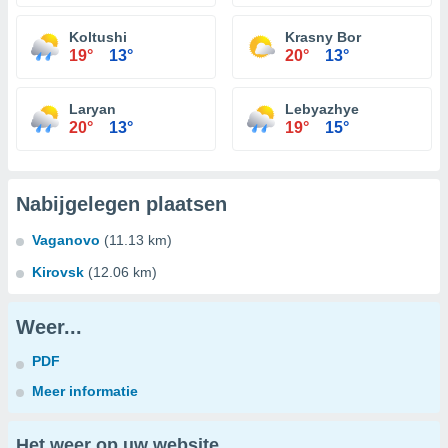
Koltushi
Krasny Bor
19°
13°
20°
13°
Laryan
Lebyazhye
20°
13°
19°
15°
Nabijgelegen plaatsen
Vaganovo
(11.13 km)
Kirovsk
(12.06 km)
Weer...
PDF
Meer informatie
Het weer op uw website