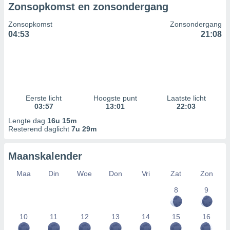
Zonsopkomst en zonsondergang
Zonsopkomst
Zonsondergang
04:53
21:08
Eerste licht
Hoogste punt
Laatste licht
03:57
13:01
22:03
Lengte dag
16u 15m
Resterend daglicht
7u 29m
Maanskalender
Maa
Din
Woe
Don
Vri
Zat
Zon
8
9
10
11
12
13
14
15
16