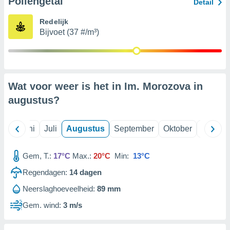
Pollengetal
Detail
Redelijk
99 partners
Bijvoet (37 #/m³)
Wat voor weer is het in Im. Morozova in
augustus
?
Mei
Juni
Juli
Augustus
September
Oktober
Novemb
Gem, T.:
17°C
Max.:
20°C
Min:
13°C
Regendagen:
14
dagen
Neerslaghoeveelheid:
89 mm
Gem. wind:
3 m/s