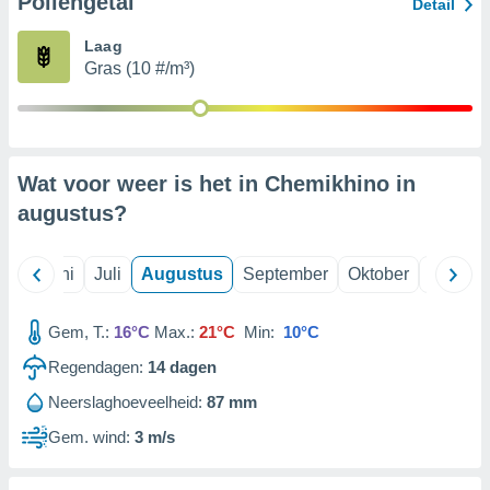
Pollengetal
Detail
Laag
99 partners
Gras (10 #/m³)
Wat voor weer is het in Chemikhino in
augustus
?
Mei
Juni
Juli
Augustus
September
Oktober
Novemb
Gem, T.:
16°C
Max.:
21°C
Min:
10°C
Regendagen:
14
dagen
Neerslaghoeveelheid:
87 mm
Gem. wind:
3 m/s