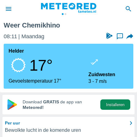
Weer Chemikhino
nnisgeving
08:11
Maandag
...
van
tameteo.nl)
teld door
Helder
s om te
17°
e verstrekte
an hoge
 U hebt de
Zuidwesten
ies voor
Gevoelstemperatuur 17°
3
7 m/s
deze
anvaarden
Download
GRATIS
de app van
Installeren
toegang
Meteored!
seerde
Per uur
lame op basis
Bewolkte lucht in de komende uren
ies