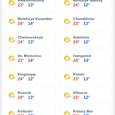
Alekhovschina
Bolshiye Sabitsy
23°
13°
24°
12°
Bolshoye Kuzemkino
Chemikhino
24°
14°
23°
13°
Chernovskoye
Gatchina
24°
13°
24°
12°
Im. Morozova
Ivangorod
23°
14°
24°
14°
Kingisepp
Kirishi
24°
12°
23°
13°
Kirovsk
Klimovo
24°
13°
22°
12°
Koltushi
Krasny Bor