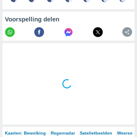
Voorspelling delen
Kaarten: Bewolking
Regenradar
Satelietbeelden
Weersmod