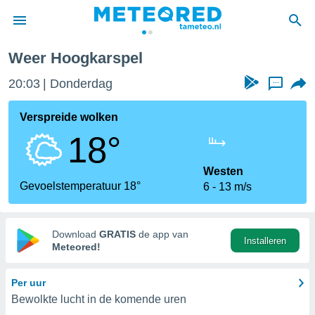
Weer Hoogkarspel
nnisgeving
20:03
Donderdag
...
van
tameteo.nl)
teld door
Verspreide wolken
s om te
18°
e verstrekte
an hoge
 U hebt de
Westen
ies voor
Gevoelstemperatuur 18°
6
13 m/s
deze
anvaarden
Download
GRATIS
de app van
Installeren
toegang
Meteored!
seerde
Per uur
lame op basis
Bewolkte lucht in de komende uren
ies