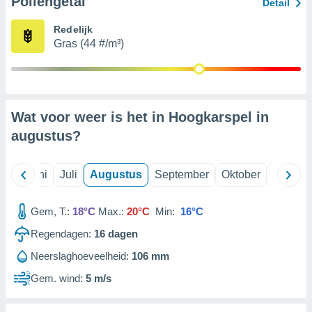
Pollengetal
Detail
Redelijk
99 partners
Gras (44 #/m³)
Wat voor weer is het in Hoogkarspel in
augustus
?
Mei
Juni
Juli
Augustus
September
Oktober
Novemb
Gem, T.:
18°C
Max.:
20°C
Min:
16°C
Regendagen:
16
dagen
Neerslaghoeveelheid:
106 mm
Gem. wind:
5 m/s