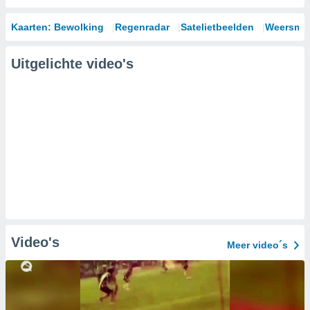
Kaarten: Bewolking
Regenradar
Satelietbeelden
Weersmod
Uitgelichte video's
Video's
Meer video´s