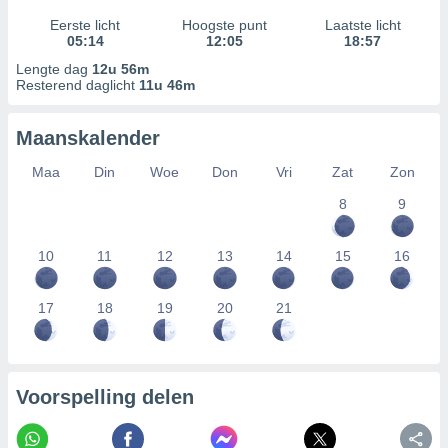
Eerste licht
Hoogste punt
Laatste licht
05:14
12:05
18:57
Lengte dag
12u 56m
Resterend daglicht
11u 46m
Maanskalender
Maa
Din
Woe
Don
Vri
Zat
Zon
8
9
10
11
12
13
14
15
16
17
18
19
20
21
Voorspelling delen