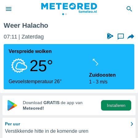
Weer Halacho
nnisgeving
07:11
Zaterdag
...
van
tameteo.nl)
teld door
Verspreide wolken
s om te
25°
e verstrekte
an hoge
 U hebt de
Zuidoosten
ies voor
Gevoelstemperatuur 26°
1
3 m/s
deze
anvaarden
Download
GRATIS
de app van
Installeren
toegang
Meteored!
seerde
Per uur
lame op basis
Verstikkende hitte in de komende uren
ies