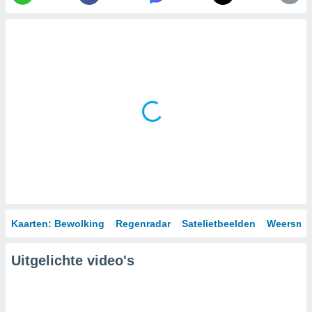
Kaarten: Bewolking
Regenradar
Satelietbeelden
Weersmod
Uitgelichte video's