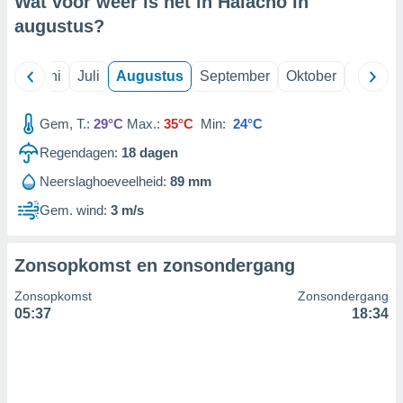
Wat voor weer is het in Halacho in
augustus
?
99 partners
Mei
Juni
Juli
Augustus
September
Oktober
Novemb
Gem, T.:
29°C
Max.:
35°C
Min:
24°C
Regendagen:
18
dagen
Neerslaghoeveelheid:
89 mm
Gem. wind:
3 m/s
Zonsopkomst en zonsondergang
Zonsopkomst
Zonsondergang
05:37
18:34