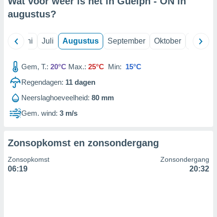
Wat voor weer is het in Guelph - ON in
augustus
?
99 partners
Mei
Juni
Juli
Augustus
September
Oktober
Novemb
Gem, T.:
20°C
Max.:
25°C
Min:
15°C
Regendagen:
11
dagen
Neerslaghoeveelheid:
80 mm
Gem. wind:
3 m/s
Zonsopkomst en zonsondergang
Zonsopkomst
Zonsondergang
06:19
20:32