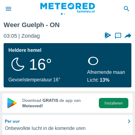
Weer Guelph - ON
nnisgeving
03:05
Zondag
...
van
tameteo.nl)
teld door
Heldere hemel
s om te
16°
e verstrekte
an hoge
 U hebt de
Afnemende maan
ies voor
Gevoelstemperatuur 16°
Licht:
13%
deze
anvaarden
Download
GRATIS
de app van
Installeren
toegang
Meteored!
seerde
Per uur
lame op basis
Onbewolkte lucht in de komende uren
ies