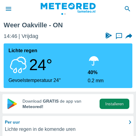
Weer Oakville - ON
nnisgeving
14:46
Vrijdag
...
van
tameteo.nl)
teld door
Lichte regen
s om te
24°
e verstrekte
an hoge
 U hebt de
40%
ies voor
Gevoelstemperatuur 24°
0.2 mm
deze
anvaarden
Download
GRATIS
de app van
Installeren
toegang
Meteored!
seerde
Per uur
lame op basis
Lichte regen in de komende uren
ies