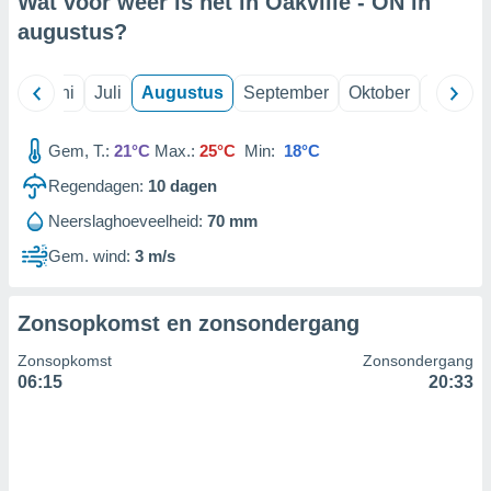
Wat voor weer is het in Oakville - ON in
augustus
?
99 partners
Mei
Juni
Juli
Augustus
September
Oktober
Novemb
Gem, T.:
21°C
Max.:
25°C
Min:
18°C
Regendagen:
10
dagen
Neerslaghoeveelheid:
70 mm
Gem. wind:
3 m/s
Zonsopkomst en zonsondergang
Zonsopkomst
Zonsondergang
06:15
20:33