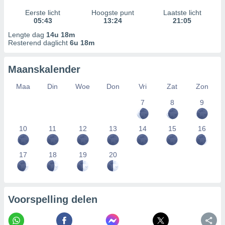
Eerste licht
Hoogste punt
Laatste licht
05:43
13:24
21:05
Lengte dag
14u 18m
Resterend daglicht
6u 18m
Maanskalender
Maa
Din
Woe
Don
Vri
Zat
Zon
7
8
9
10
11
12
13
14
15
16
17
18
19
20
Voorspelling delen