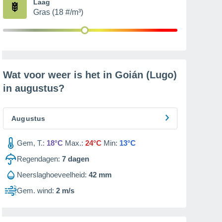
Laag
Gras (18 #/m³)
Wat voor weer is het in Goián (Lugo)
in
augustus
?
Augustus
Gem, T.:
18°C
Max.:
24°C
Min:
13°C
Regendagen:
7
dagen
Neerslaghoeveelheid:
42 mm
Gem. wind:
2 m/s