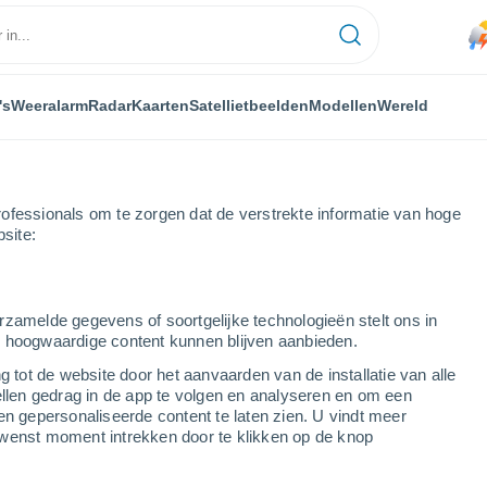
's
Weeralarm
Radar
Kaarten
Satellietbeelden
Modellen
Wereld
ofessionals om te zorgen dat de verstrekte informatie van hoge
bsite:
rzamelde gegevens of soortgelijke technologieën stelt ons in
s hoogwaardige content kunnen blijven aanbieden.
g tot de website door het aanvaarden van de installatie van alle
ellen gedrag in de app te volgen en analyseren en om een
...
en gepersonaliseerde content te laten zien. U vindt meer
wenst moment intrekken door te klikken op de knop
Per uur
Stofsluier in de komende uren