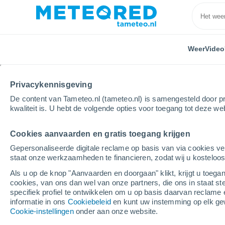
Weer
Video
Privacykennisgeving
De content van Tameteo.nl (tameteo.nl) is samengesteld door pr
kwaliteit is. U hebt de volgende opties voor toegang tot deze we
Cookies aanvaarden en gratis toegang krijgen
Home
Spanje
Galicië
Provincie Lugo
Goián
Gepersonaliseerde digitale reclame op basis van via cookies ve
staat onze werkzaamheden te financieren, zodat wij u kosteloo
Weer Goián (Lugo)
Als u op de knop "Aanvaarden en doorgaan" klikt, krijgt u toegan
cookies, van ons dan wel van onze partners, die ons in staat st
15:36
Zaterdag
specifiek profiel te ontwikkelen om u op basis daarvan reclame 
informatie in ons
Cookiebeleid
en kunt uw instemming op elk ge
Cookie-instellingen
onder aan onze website.
Onweer