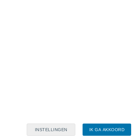
Maanskalender
Maa
Din
Woe
Don
Vri
Zat
Zon
8
9
10
11
12
13
14
15
16
17
18
19
20
21
INSTELLINGEN
IK GA AKKOORD