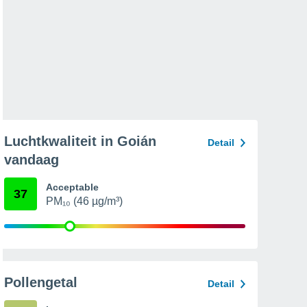
Luchtkwaliteit in Goián
Detail
vandaag
Acceptable
37
PM₁₀ (46 µg/m³)
Pollengetal
Detail