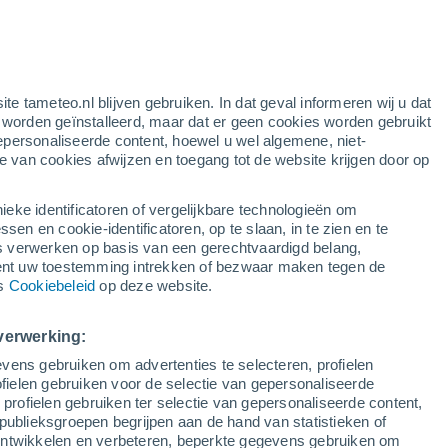
ite tameteo.nl blijven gebruiken. In dat geval informeren wij u dat
e worden geïnstalleerd, maar dat er geen cookies worden gebruikt
epersonaliseerde content, hoewel u wel algemene, niet-
ie van cookies afwijzen en toegang tot de website krijgen door op
r
Satelietbeelden
Weersmodellen
ieke identificatoren of vergelijkbare technologieën om
n en cookie-identificatoren, op te slaan, in te zien en te
erwerken op basis van een gerechtvaardigd belang,
ent uw toestemming intrekken of bezwaar maken tegen de
Dinsdag
Woensdag
Donderdag
Vrijdag
ns
Cookiebeleid
op deze website.
11 Aug
12 Aug
13 Aug
14 Aug
verwerking:
vens gebruiken om advertenties te selecteren, profielen
ielen gebruiken voor de selectie van gepersonaliseerde
 profielen gebruiken ter selectie van gepersonaliseerde content,
35°
/
16°
38°
/
17°
36°
/
17°
34°
/
18°
publieksgroepen begrijpen aan de hand van statistieken of
 ontwikkelen en verbeteren, beperkte gegevens gebruiken om