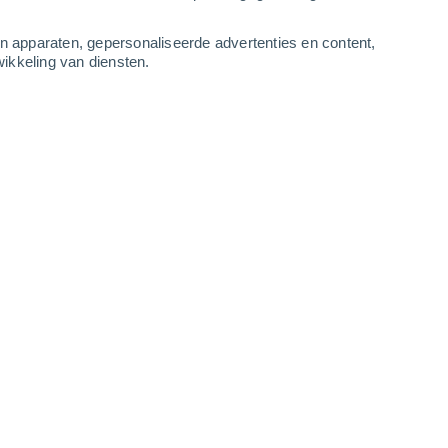
-
11
m/s
5
-
13
m/s
5
-
12
m/s
5
-
12
m/s
an apparaten, gepersonaliseerde advertenties en content,
ikkeling van diensten.
us
Zuidwesten
6 Matig
ur
29°
4
-
10 m/s
SPF:
15-25
Westen
5 Zwak
ur
29°
5
-
12 m/s
SPF:
6-10
n
Westen
3 Zwak
ur
28°
5
-
13 m/s
SPF:
6-10
Westen
1 Vrijwel geen
ur
27°
5
-
12 m/s
SPF:
nee
Westen
1 Vrijwel geen
ur
27°
4
-
11 m/s
SPF:
nee