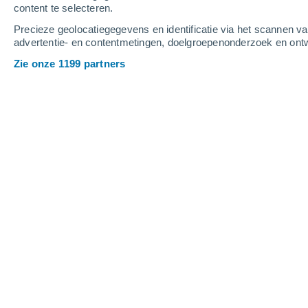
content te selecteren.
4
-
9
m/s
4
-
10
m/s
5
5
-
13
m/s
Precieze geolocatiegegevens en identificatie via het scannen v
advertentie- en contentmetingen, doelgroepenonderzoek en ontw
Het weer in Goián vandaag
, 8 august
Zie onze 1199 partners
Onweer
30%
30°
16:00
0.4 mm
Gevoelstemperatu
Stofsluier
30°
17:00
Gevoelstemperatu
Verspreide wolke
29°
18:00
Gevoelstemperatu
Helder
28°
19:00
Gevoelstemperatu
Helder
26°
20:00
Gevoelstemperatu