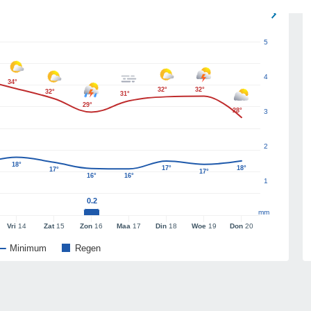
5
4
34°
32°
32°
32°
31°
29°
28°
3
2
18°
17°
18°
17°
17°
16°
16°
1
0.2
mm
Vri
14
Zat
15
Zon
16
Maa
17
Din
18
Woe
19
Don
20
Minimum
Regen