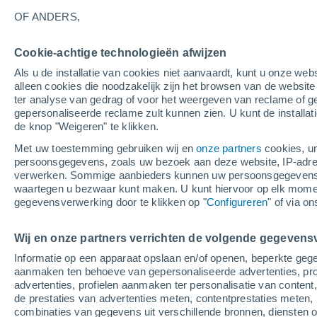
30°
OF ANDERS,
Cookie-achtige technologieën afwijzen
30%
Als u de installatie van cookies niet aanvaardt, kunt u onze webs
Gevoelstemperatuur 29°
0.4 mm
alleen cookies die noodzakelijk zijn het browsen van de websit
ter analyse van gedrag of voor het weergeven van reclame of g
gepersonaliseerde reclame zult kunnen zien. U kunt de installat
de knop "Weigeren" te klikken.
Weer 1 - 7 dagen
Kaarten: Temperatuur
Regenrada
Met uw toestemming gebruiken wij en
onze partners
cookies, un
persoonsgegevens, zoals uw bezoek aan deze website, IP-adresse
verwerken. Sommige aanbieders kunnen uw persoonsgegevens v
waartegen u bezwaar kunt maken. U kunt hiervoor op elk mom
Morgen
Maandag
Vandaag
gegevensverwerking door te klikken op "
Configureren
" of via o
9 Aug
10 Aug
8 Aug
Wij en onze partners verrichten de volgende gegevens
Informatie op een apparaat opslaan en/of openen, beperkte gege
30%
aanmaken ten behoeve van gepersonaliseerde advertenties, prof
0.4 mm
advertenties, profielen aanmaken ter personalisatie van content,
30°
/
15°
33°
/
15°
32°
/
16°
de prestaties van advertenties meten, contentprestaties meten, 
combinaties van gegevens uit verschillende bronnen, diensten