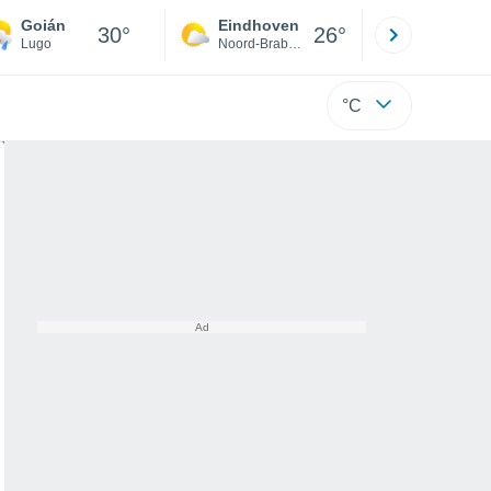
Goián
Eindhoven
Rotterda
30°
26°
Lugo
Noord-Brabant
Zuid-Hollan
°C