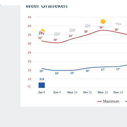
Weer Grafieken
45
40
38°
36°
35°
35
33°
32°
30°
30
25
20
17°
17°
15
16°
16°
15°
15°
10
0.4
°C
Zat
8
Zon
9
Maa
10
Din
11
Woe
12
Don
13
Maximum