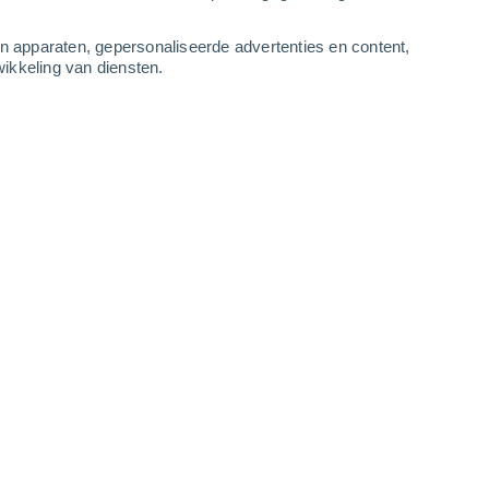
-
10
m/s
3
-
11
m/s
4
-
10
m/s
4
-
12
m/s
an apparaten, gepersonaliseerde advertenties en content,
ikkeling van diensten.
ndaag
, 8 augustus
Zuidwesten
4 Zwak
r
25°
4
-
11 m/s
SPF:
6-10
Westen
3 Zwak
r
25°
3
-
10 m/s
SPF:
6-10
Noordwesten
1 Vrijwel geen
r
21°
2
-
9 m/s
SPF:
nee
Noorden
1 Vrijwel geen
r
18°
2
-
8 m/s
SPF:
nee
Noorden
0 Vrijwel geen
r
17°
1
-
6 m/s
SPF:
nee