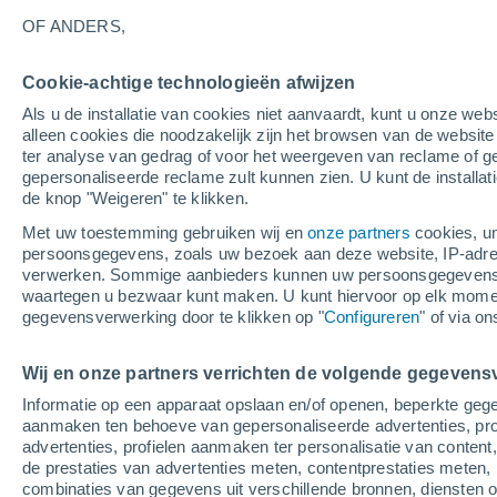
18°
OF ANDERS,
Cookie-achtige technologieën afwijzen
40%
Als u de installatie van cookies niet aanvaardt, kunt u onze webs
Gevoelstemperatuur 18°
0.5 mm
alleen cookies die noodzakelijk zijn het browsen van de websit
ter analyse van gedrag of voor het weergeven van reclame of g
gepersonaliseerde reclame zult kunnen zien. U kunt de installat
de knop "Weigeren" te klikken.
Weer 1 - 7 dagen
Regenradar
Kaarten: Regen
Sate
Met uw toestemming gebruiken wij en
onze partners
cookies, un
persoonsgegevens, zoals uw bezoek aan deze website, IP-adresse
verwerken. Sommige aanbieders kunnen uw persoonsgegevens v
waartegen u bezwaar kunt maken. U kunt hiervoor op elk mom
Morgen
Maandag
Vandaag
gegevensverwerking door te klikken op "
Configureren
" of via o
9 Aug
10 Aug
8 Aug
Wij en onze partners verrichten de volgende gegevens
Informatie op een apparaat opslaan en/of openen, beperkte gege
90%
aanmaken ten behoeve van gepersonaliseerde advertenties, prof
3.4 mm
advertenties, profielen aanmaken ter personalisatie van content,
23°
/
12°
27°
/
12°
26°
/
14°
de prestaties van advertenties meten, contentprestaties meten, 
combinaties van gegevens uit verschillende bronnen, diensten