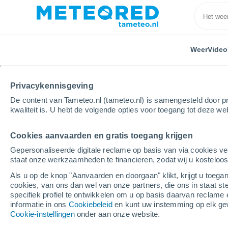
Weer
Video
Privacykennisgeving
De content van Tameteo.nl (tameteo.nl) is samengesteld door pr
kwaliteit is. U hebt de volgende opties voor toegang tot deze we
Cookies aanvaarden en gratis toegang krijgen
Home
Spanje
Galicië
Provincie Lugo
Pedraf
Gepersonaliseerde digitale reclame op basis van via cookies ve
staat onze werkzaamheden te financieren, zodat wij u kosteloo
Weer Pedrafita do Cebr
Als u op de knop "Aanvaarden en doorgaan" klikt, krijgt u toegan
cookies, van ons dan wel van onze partners, die ons in staat st
19:32
Zaterdag
specifiek profiel te ontwikkelen om u op basis daarvan reclame 
informatie in ons
Cookiebeleid
en kunt uw instemming op elk ge
Cookie-instellingen
onder aan onze website.
Lichte regen