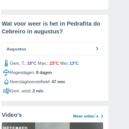
Wat voor weer is het in Pedrafita do
Cebreiro in
augustus
?
Augustus
Gem, T.:
18°C
Max.:
23°C
Min:
13°C
Regendagen:
8
dagen
Neerslaghoeveelheid:
47 mm
Gem. wind:
2 m/s
Video's
Meer video´s