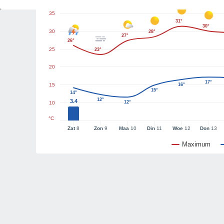
35
31°
30°
30
28°
27°
26°
25
23°
20
17°
15
16°
15°
14°
12°
3.4
12°
10
°C
Zat
8
Zon
9
Maa
10
Din
11
Woe
12
Don
13
Maximum