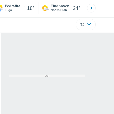
Pedrafita do Cebreiro
Eindhoven
Rotterda
18°
24°
Lugo
Noord-Brabant
Zuid-Hollan
°C