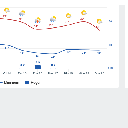
29°
28°
28°
20
27°
25°
24°
24°
10
17°
14°
14°
14°
14°
13°
12°
1.5
0.2
0.2
mm
Vri
14
Zat
15
Zon
16
Maa
17
Din
18
Woe
19
Don
20
Minimum
Regen