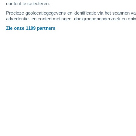
content te selecteren.
4
-
10
m/s
4
-
10
m/s
4
4
-
11
m/s
Precieze geolocatiegegevens en identificatie via het scannen v
advertentie- en contentmetingen, doelgroepenonderzoek en ontw
Het weer in Pedrafita do Cebreiro va
Zie onze 1199 partners
Onweer
70%
24°
17:00
0.6 mm
Gevoelstemperatuu
Lichte regen
60%
23°
18:00
0.3 mm
Gevoelstemperatuu
Onweer
50%
21°
19:00
1.2 mm
Gevoelstemperatuu
Lichte regen
40%
18°
20:00
0.5 mm
Gevoelstemperatuu
Helder
17°
21:00
Gevoelstemperatuu