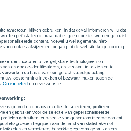
ite tameteo.nl blijven gebruiken. In dat geval informeren wij u dat
e worden geïnstalleerd, maar dat er geen cookies worden gebruikt
epersonaliseerde content, hoewel u wel algemene, niet-
ie van cookies afwijzen en toegang tot de website krijgen door op
lietbeelden
Weersmodellen
ieke identificatoren of vergelijkbare technologieën om
n en cookie-identificatoren, op te slaan, in te zien en te
erwerken op basis van een gerechtvaardigd belang,
ent uw toestemming intrekken of bezwaar maken tegen de
Dinsdag
Woensdag
Donderdag
Vrijdag
ns
Cookiebeleid
op deze website.
11 Aug
12 Aug
13 Aug
14 Aug
verwerking:
vens gebruiken om advertenties te selecteren, profielen
ielen gebruiken voor de selectie van gepersonaliseerde
 profielen gebruiken ter selectie van gepersonaliseerde content,
28°
/
15°
31°
/
16°
30°
/
17°
29°
/
17°
publieksgroepen begrijpen aan de hand van statistieken of
 ontwikkelen en verbeteren, beperkte gegevens gebruiken om