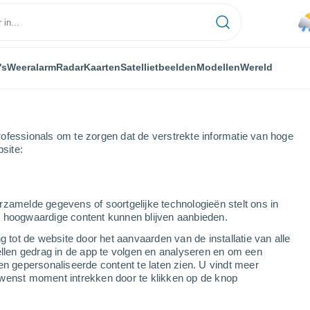
's
Weeralarm
Radar
Kaarten
Satellietbeelden
Modellen
Wereld
ofessionals om te zorgen dat de verstrekte informatie van hoge
bsite:
ita do Cebreiro
rzamelde gegevens of soortgelijke technologieën stelt ons in
s hoogwaardige content kunnen blijven aanbieden.
eiro
g tot de website door het aanvaarden van de installatie van alle
ellen gedrag in de app te volgen en analyseren en om een
...
en gepersonaliseerde content te laten zien. U vindt meer
wenst moment intrekken door te klikken op de knop
Per uur
Onbewolkte lucht in de komende
uren