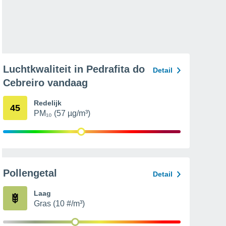
Luchtkwaliteit in Pedrafita do
Detail
Cebreiro vandaag
Redelijk
45
PM₁₀ (57 µg/m³)
Pollengetal
Detail
Laag
Gras (10 #/m³)