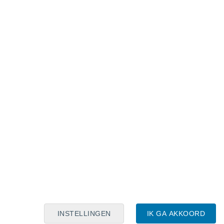
Maanskalender
Maa
Din
Woe
Don
Vri
Zat
Zon
8
9
10
11
12
13
14
15
16
17
18
19
20
21
INSTELLINGEN
IK GA AKKOORD
30