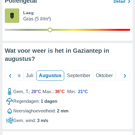
Pollengetal
Detail
Laag
99 partners
Gras (5 #/m³)
Wat voor weer is het in Gaziantep in
augustus
?
Mei
Juni
Juli
Augustus
September
Oktober
Novemb
Gem, T.:
28°C
Max.:
36°C
Min:
21°C
Regendagen:
1
dagen
Neerslaghoeveelheid:
2 mm
Gem. wind:
3 m/s