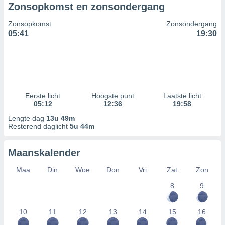
Zonsopkomst en zonsondergang
Zonsopkomst
Zonsondergang
05:41
19:30
Eerste licht
Hoogste punt
Laatste licht
05:12
12:36
19:58
Lengte dag
13u 49m
Resterend daglicht
5u 44m
Maanskalender
Maa
Din
Woe
Don
Vri
Zat
Zon
8
9
10
11
12
13
14
15
16