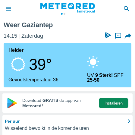
Weer Gaziantep
nnisgeving
14:15
Zaterdag
...
van
tameteo.nl)
teld door
Helder
s om te
39°
e verstrekte
an hoge
 U hebt de
UV
9 Sterk!
SPF
ies voor
Gevoelstemperatuur 36°
25-50
deze
anvaarden
Download
GRATIS
de app van
Installeren
toegang
Meteored!
seerde
Per uur
lame op basis
Wisselend bewolkt in de komende uren
ies