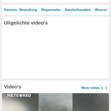
Kaarten: Bewolking
Regenradar
Satelietbeelden
Weersmod
Uitgelichte video's
Video's
Meer video´s