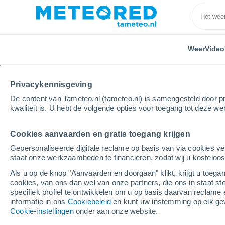
Weer
Video
Privacykennisgeving
De content van Tameteo.nl (tameteo.nl) is samengesteld door pr
kwaliteit is. U hebt de volgende opties voor toegang tot deze we
Cookies aanvaarden en gratis toegang krijgen
Home
Turkije
Eskisehir
Gepersonaliseerde digitale reclame op basis van via cookies ve
staat onze werkzaamheden te financieren, zodat wij u kosteloo
Weer Eskisehir
Als u op de knop "Aanvaarden en doorgaan" klikt, krijgt u toegan
cookies, van ons dan wel van onze partners, die ons in staat st
06:12
Vrijdag
specifiek profiel te ontwikkelen om u op basis daarvan reclame 
informatie in ons
Cookiebeleid
en kunt uw instemming op elk ge
Cookie-instellingen
onder aan onze website.
Verspreide wolken