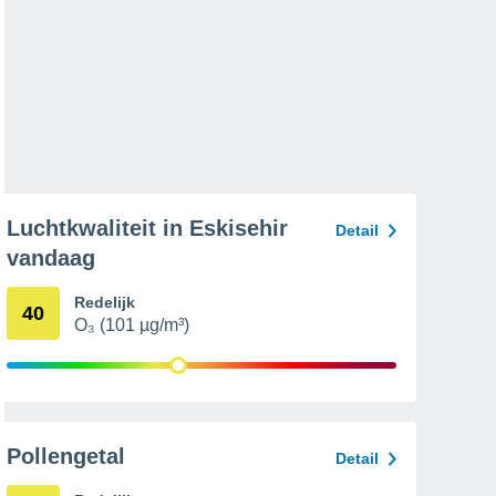
Luchtkwaliteit in Eskisehir
Detail
vandaag
Redelijk
40
O₃ (101 µg/m³)
Pollengetal
Detail