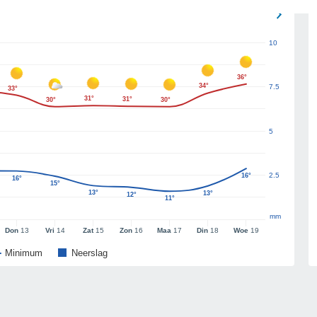
10
36°
34°
7.5
33°
31°
31°
30°
30°
5
2.5
16°
16°
15°
13°
13°
12°
11°
mm
Don
13
Vri
14
Zat
15
Zon
16
Maa
17
Din
18
Woe
19
Minimum
Neerslag