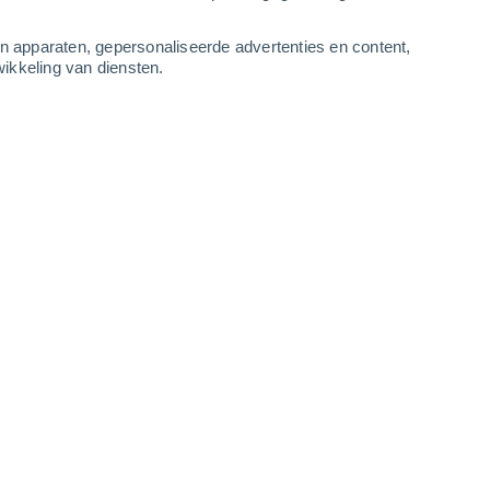
-
13
m/s
5
-
12
m/s
4
-
13
m/s
4
-
14
m/s
an apparaten, gepersonaliseerde advertenties en content,
ikkeling van diensten.
ustus
Noordwesten
0 Vrijwel geen
r
16°
1
-
2 m/s
SPF:
nee
Noordwesten
0 Vrijwel geen
r
16°
1
-
3 m/s
SPF:
nee
Noordwesten
1 Vrijwel geen
r
19°
1
-
4 m/s
SPF:
nee
Noordwesten
2 Vrijwel geen
r
22°
1
-
5 m/s
SPF:
nee
Noorden
7 Matig
r
27°
1
-
6 m/s
SPF:
15-25