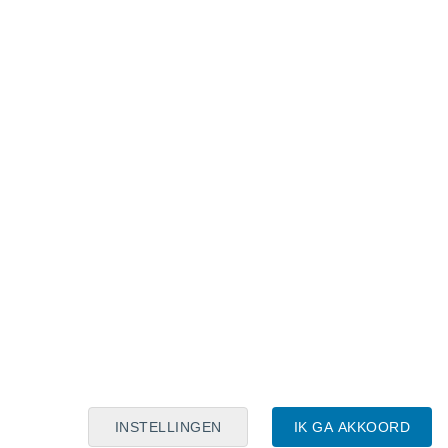
Maanskalender
Maa
Din
Woe
Don
Vri
Zat
Zon
7
8
9
10
11
12
13
14
15
16
17
18
19
20
INSTELLINGEN
IK GA AKKOORD