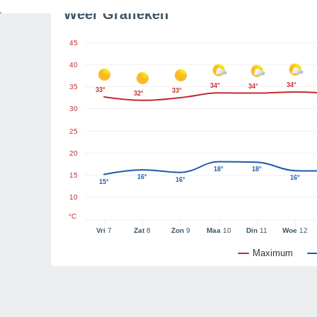
Weer Grafieken
45
40
34°
34°
35
34°
33°
33°
32°
30
25
20
18°
18°
15
16°
16°
16°
15°
10
°C
Vri
7
Zat
8
Zon
9
Maa
10
Din
11
Woe
12
Maximum