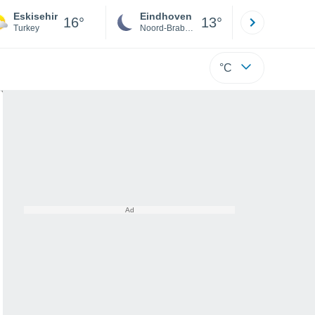
Eskisehir
Eindhoven
Rotterda
16°
13°
Turkey
Noord-Brabant
Zuid-Hollan
°C