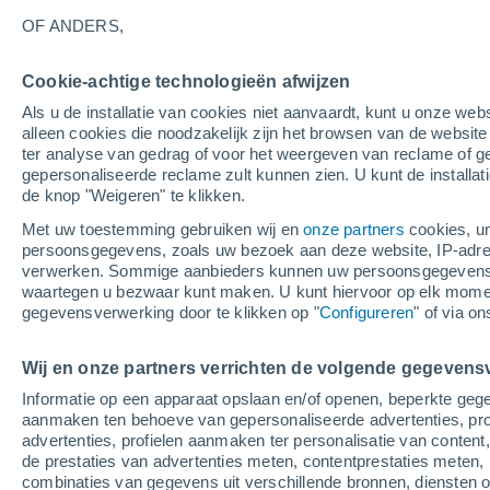
16°
OF ANDERS,
Cookie-achtige technologieën afwijzen
Noordwes
Als u de installatie van cookies niet aanvaardt, kunt u onze webs
Gevoelstemperatuur 16°
1
-
2 m/s
alleen cookies die noodzakelijk zijn het browsen van de websit
ter analyse van gedrag of voor het weergeven van reclame of g
gepersonaliseerde reclame zult kunnen zien. U kunt de installat
de knop "Weigeren" te klikken.
Weer 1 - 7 dagen
Kaarten: Bewolking
Regenradar
Met uw toestemming gebruiken wij en
onze partners
cookies, un
persoonsgegevens, zoals uw bezoek aan deze website, IP-adresse
verwerken. Sommige aanbieders kunnen uw persoonsgegevens v
waartegen u bezwaar kunt maken. U kunt hiervoor op elk mom
Morgen
Zondag
M
Vandaag
gegevensverwerking door te klikken op "
Configureren
" of via o
8 Aug
9 Aug
7 Aug
Wij en onze partners verrichten de volgende gegevens
Informatie op een apparaat opslaan en/of openen, beperkte gege
aanmaken ten behoeve van gepersonaliseerde advertenties, prof
advertenties, profielen aanmaken ter personalisatie van content,
32°
/
16°
33°
/
16°
33°
/
15°
de prestaties van advertenties meten, contentprestaties meten, 
combinaties van gegevens uit verschillende bronnen, diensten