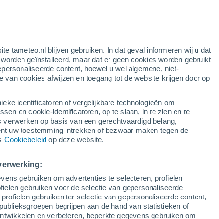
ten
ite tameteo.nl blijven gebruiken. In dat geval informeren wij u dat
e worden geïnstalleerd, maar dat er geen cookies worden gebruikt
epersonaliseerde content, hoewel u wel algemene, niet-
ie van cookies afwijzen en toegang tot de website krijgen door op
Satelietbeelden
Weersmodellen
ieke identificatoren of vergelijkbare technologieën om
n en cookie-identificatoren, op te slaan, in te zien en te
erwerken op basis van een gerechtvaardigd belang,
ent uw toestemming intrekken of bezwaar maken tegen de
aandag
Dinsdag
Woensdag
Donderdag
ns
Cookiebeleid
op deze website.
10 Aug
11 Aug
12 Aug
13 Aug
verwerking:
vens gebruiken om advertenties te selecteren, profielen
ielen gebruiken voor de selectie van gepersonaliseerde
 profielen gebruiken ter selectie van gepersonaliseerde content,
34°
/
18°
34°
/
18°
34°
/
16°
33°
/
16°
publieksgroepen begrijpen aan de hand van statistieken of
 ontwikkelen en verbeteren, beperkte gegevens gebruiken om