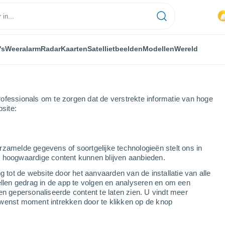
's
Weeralarm
Radar
Kaarten
Satellietbeelden
Modellen
Wereld
ofessionals om te zorgen dat de verstrekte informatie van hoge
bsite:
rzamelde gegevens of soortgelijke technologieën stelt ons in
s hoogwaardige content kunnen blijven aanbieden.
g tot de website door het aanvaarden van de installatie van alle
ellen gedrag in de app te volgen en analyseren en om een
...
en gepersonaliseerde content te laten zien. U vindt meer
wenst moment intrekken door te klikken op de knop
Per uur
Wisselend bewolkt in de
komende uren