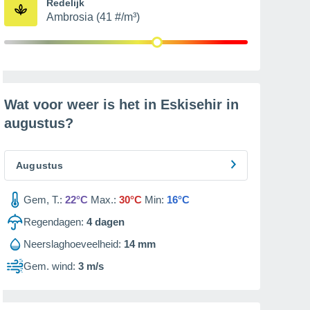
Redelijk
Ambrosia (41 #/m³)
Wat voor weer is het in Eskisehir in
augustus
?
Augustus
Gem, T.:
22°C
Max.:
30°C
Min:
16°C
Regendagen:
4
dagen
Neerslaghoeveelheid:
14 mm
Gem. wind:
3 m/s