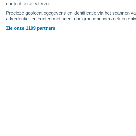
content te selecteren.
6
-
13
m/s
6
-
14
m/s
6
5
-
12
m/s
Precieze geolocatiegegevens en identificatie via het scannen v
advertentie- en contentmetingen, doelgroepenonderzoek en ontw
Het weer in Eskisehir vandaag
, 7 aug
Zie onze 1199 partners
Verspreide wolken
16°
06:00
Gevoelstemperatuu
Verspreide wolken
16°
07:00
Gevoelstemperatuu
Verspreide wolken
19°
08:00
Gevoelstemperatuu
Helder
22°
09:00
Gevoelstemperatuu
Helder
28°
11:00
Gevoelstemperatuu