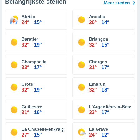
Belangrijkste steden
Meer steden
Abriès
Ancelle
24°
15°
26°
14°
Baratier
Briançon
32°
19°
32°
15°
Champcella
Chorges
33°
17°
31°
17°
Crots
Embrun
32°
19°
32°
18°
Guillestre
L'Argentière-la-Bessée
31°
16°
33°
17°
La Chapelle-en-Valgaudémar
La Grave
27°
15°
24°
12°