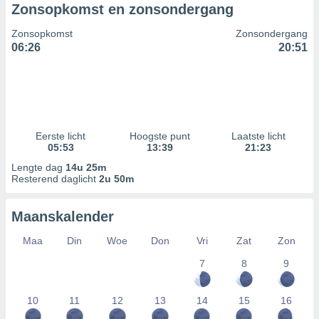
Zonsopkomst en zonsondergang
Zonsopkomst
Zonsondergang
06:26
20:51
Eerste licht
Hoogste punt
Laatste licht
05:53
13:39
21:23
Lengte dag
14u 25m
Resterend daglicht
2u 50m
Maanskalender
Maa
Din
Woe
Don
Vri
Zat
Zon
7
8
9
10
11
12
13
14
15
16