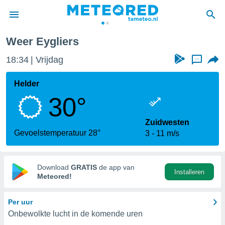
Eygliers
Weer Eygliers
nnisgeving
18:34
Vrijdag
...
van
tameteo.nl)
teld door
Helder
s om te
30°
e verstrekte
an hoge
 U hebt de
Zuidwesten
ies voor
Gevoelstemperatuur 28°
3
11 m/s
deze
anvaarden
Download
GRATIS
de app van
Installeren
toegang
Meteored!
seerde
Per uur
lame op basis
Onbewolkte lucht in de komende uren
ies