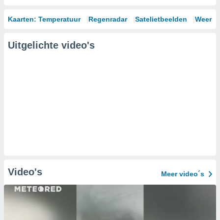
Kaarten: Temperatuur
Regenradar
Satelietbeelden
Weersm
Uitgelichte video's
Video's
Meer video´s