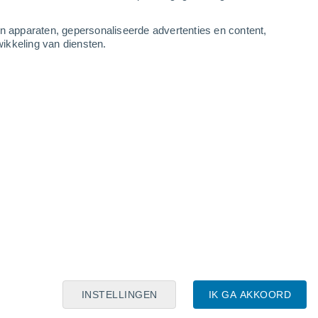
an apparaten, gepersonaliseerde advertenties en content,
ikkeling van diensten.
Leaflet
|
©
OpenStreetMap
|
ECMWF
by © Meteored
INSTELLINGEN
IK GA AKKOORD