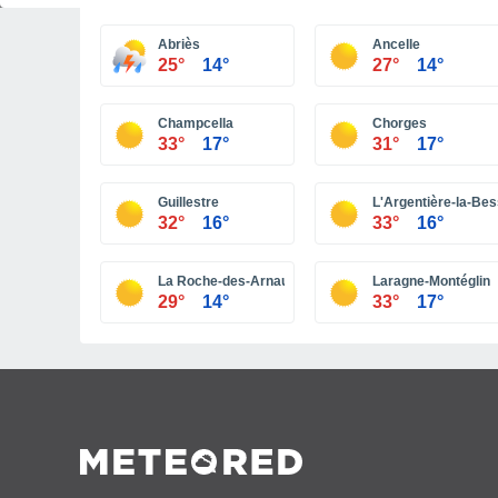
Abriès
Ancelle
25°
14°
27°
14°
Champcella
Chorges
33°
17°
31°
17°
Guillestre
L'Argentière-la-Be
32°
16°
33°
16°
La Roche-des-Arnauds
Laragne-Montéglin
29°
14°
33°
17°