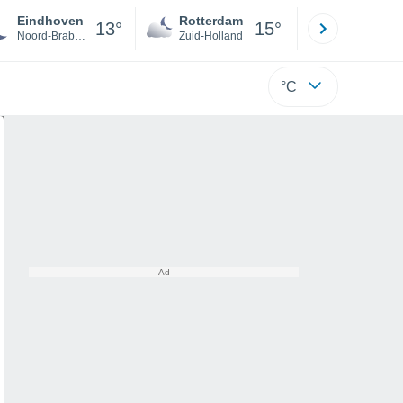
Eindhoven
Rotterdam
Maastrich
13°
15°
Noord-Brabant
Zuid-Holland
Limburg
°C