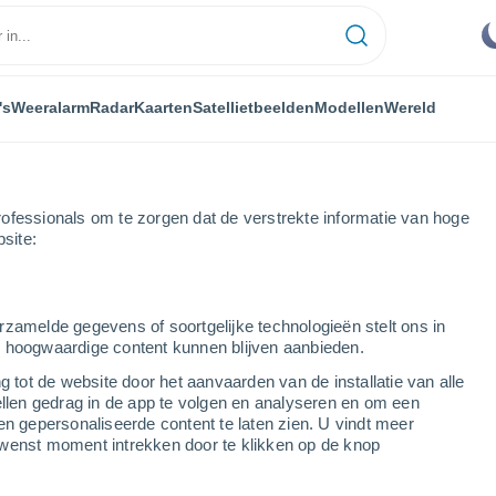
's
Weeralarm
Radar
Kaarten
Satellietbeelden
Modellen
Wereld
ofessionals om te zorgen dat de verstrekte informatie van hoge
bsite:
utes-Alpes
rzamelde gegevens of soortgelijke technologieën stelt ons in
s hoogwaardige content kunnen blijven aanbieden.
g tot de website door het aanvaarden van de installatie van alle
ellen gedrag in de app te volgen en analyseren en om een
en gepersonaliseerde content te laten zien. U vindt meer
en
wenst moment intrekken door te klikken op de knop