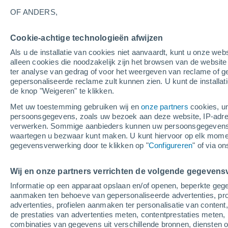
OF ANDERS,
Cookie-achtige technologieën afwijzen
Als u de installatie van cookies niet aanvaardt, kunt u onze webs
alleen cookies die noodzakelijk zijn het browsen van de websit
ter analyse van gedrag of voor het weergeven van reclame of g
gepersonaliseerde reclame zult kunnen zien. U kunt de installat
Saint-Firmin
de knop "Weigeren" te klikken.
Met uw toestemming gebruiken wij en
onze partners
cookies, un
persoonsgegevens, zoals uw bezoek aan deze website, IP-adresse
verwerken. Sommige aanbieders kunnen uw persoonsgegevens v
waartegen u bezwaar kunt maken. U kunt hiervoor op elk mom
30°
16°
gegevensverwerking door te klikken op "
Configureren
" of via o
Veynes
Wij en onze partners verrichten de volgende gegevens
Tallard
32°
16°
Informatie op een apparaat opslaan en/of openen, beperkte gege
Rosans
33°
aanmaken ten behoeve van gepersonaliseerde advertenties, prof
17°
advertenties, profielen aanmaken ter personalisatie van content,
Laragne-
de prestaties van advertenties meten, contentprestaties meten, 
Montéglin
combinaties van gegevens uit verschillende bronnen, diensten