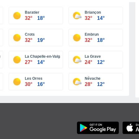
Meer steden
Baratier
Briançon
32°
18°
32°
14°
Crots
Embrun
32°
19°
32°
18°
ssée
La Chapelle-en-Valgaudémar
La Grave
27°
14°
24°
12°
Les Orres
Névache
30°
16°
28°
12°