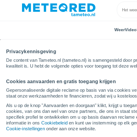
Weer
Video
Privacykennisgeving
De content van Tameteo.nl (tameteo.nl) is samengesteld door pr
kwaliteit is. U hebt de volgende opties voor toegang tot deze we
Cookies aanvaarden en gratis toegang krijgen
Home
Frankrijk
Provence-Alpen-Côte d'Azur
Ha
Gepersonaliseerde digitale reclame op basis van via cookies ve
staat onze werkzaamheden te financieren, zodat wij u kosteloo
Weer in Hautes-Alpes
Als u op de knop "Aanvaarden en doorgaan" klikt, krijgt u toegan
cookies, van ons dan wel van onze partners, die ons in staat st
specifiek profiel te ontwikkelen om u op basis daarvan reclame 
Vandaag, 7 augustus
Hele dag
Symbol
informatie in ons
Cookiebeleid
en kunt uw instemming op elk ge
Cookie-instellingen
onder aan onze website.