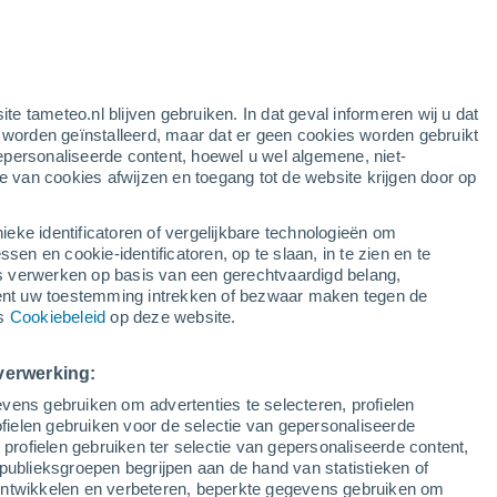
24°
12°
La Grave
32°
14°
ite tameteo.nl blijven gebruiken. In dat geval informeren wij u dat
Briançon
e worden geïnstalleerd, maar dat er geen cookies worden gebruikt
25°
epersonaliseerde content, hoewel u wel algemene, niet-
28°
14°
15°
ie van cookies afwijzen en toegang tot de website krijgen door op
Abriès
ieke identificatoren of vergelijkbare technologieën om
n en cookie-identificatoren, op te slaan, in te zien en te
27°
erwerken op basis van een gerechtvaardigd belang,
32°
12°
31°
ent uw toestemming intrekken of bezwaar maken tegen de
18°
Vars
17°
Embrun
ns
Cookiebeleid
op deze website.
Chorges
33°
15°
verwerking:
vens gebruiken om advertenties te selecteren, profielen
ielen gebruiken voor de selectie van gepersonaliseerde
 profielen gebruiken ter selectie van gepersonaliseerde content,
publieksgroepen begrijpen aan de hand van statistieken of
 ontwikkelen en verbeteren, beperkte gegevens gebruiken om