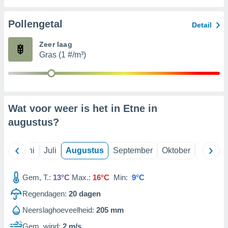
Pollengetal
99 partners
Detail
Zeer laag
Gras (1 #/m³)
Wat voor weer is het in Etne in
augustus
?
Mei
Juni
Juli
Augustus
September
Oktober
Novemb
Gem, T.:
13°C
Max.:
16°C
Min:
9°C
Regendagen:
20
dagen
Neerslaghoeveelheid:
205 mm
Gem. wind:
2 m/s