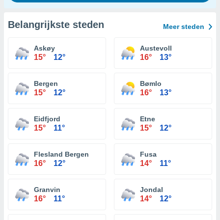
Belangrijkste steden
Meer steden
Askøy
Austevoll
15°
12°
16°
13°
Bergen
Bømlo
15°
12°
16°
13°
Eidfjord
Etne
15°
11°
15°
12°
Flesland Bergen
Fusa
16°
12°
14°
11°
Granvin
Jondal
16°
11°
14°
12°