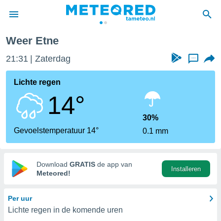
Weer Etne
nnisgeving
21:31
Zaterdag
...
van
tameteo.nl)
teld door
Lichte regen
s om te
14°
e verstrekte
an hoge
 U hebt de
30%
ies voor
Gevoelstemperatuur 14°
0.1 mm
deze
anvaarden
Download
GRATIS
de app van
Installeren
toegang
Meteored!
seerde
Per uur
lame op basis
Lichte regen in de komende uren
ies