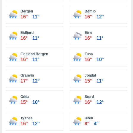
 zijn het
 de website
Bergen
Bømlo
talleerd,
16°
11°
16°
12°
 geen
den gebruikt
van gedrag
Eidfjord
Etne
 weergeven
16°
11°
16°
11°
 of
seerde
wel u wel
Flesland Bergen
Fusa
et-
16°
11°
16°
10°
seerde
t kunnen
 de
Granvin
Jondal
van cookies
17°
12°
15°
11°
toegang tot
rijgen door
Odda
Stord
"Weigeren"
15°
10°
16°
12°
stemming
j en
Tysnes
Ulvik
16°
12°
8°
4°
s
cookies,
ficatoren of