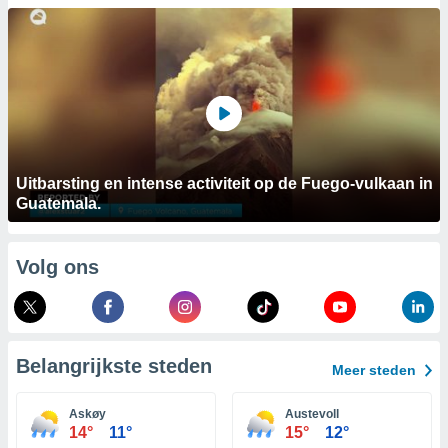
aliseerde
aten zien. U
nformatie in
leid
en kunt
ng op elk
ment
or te klikken
lingen
onder
bsite.
Uitbarsting en intense activiteit op de Fuego-vulkaan in
Guatemala.
,
htige
Volg ons
ieën
allatie van
 aanvaardt,
 website
Belangrijkste steden
Meer steden
lijven
n dat geval
Askøy
Austevoll
ij u dat
14°
11°
15°
12°
es die