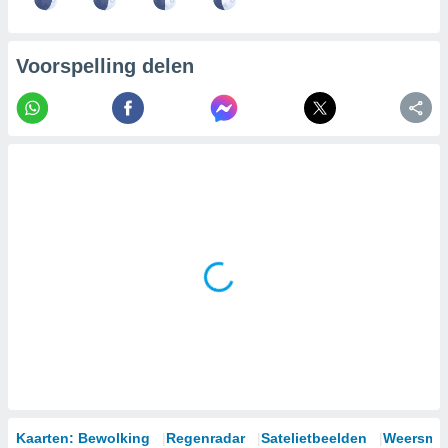
Voorspelling delen
Kaarten: Bewolking
Regenradar
Satelietbeelden
Weersmod