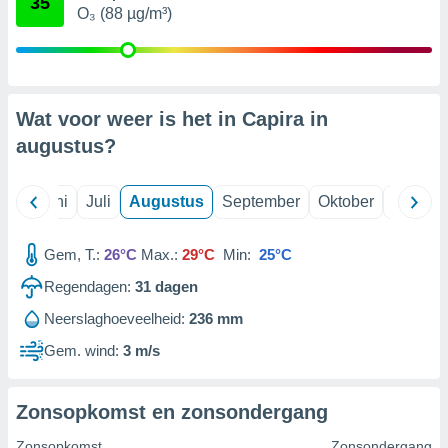
35
O₃ (88 µg/m³)
99 partners
Wat voor weer is het in Capira in
augustus
?
Mei
Juni
Juli
Augustus
September
Oktober
Novemb
Gem, T.:
26°C
Max.:
29°C
Min:
25°C
Regendagen:
31
dagen
Neerslaghoeveelheid:
236 mm
Gem. wind:
3 m/s
Zonsopkomst en zonsondergang
Zonsopkomst
Zonsondergang