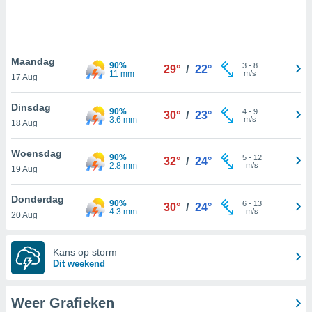
e
ën om
evens,
zoek aan
, IP-
Maandag
90%
3
-
8
29°
/
22°
 cookie-
11 mm
m/s
17 Aug
en, op te
zien en te
Dinsdag
 Sommige
90%
4
-
9
30°
/
23°
3.6 mm
m/s
18 Aug
kunnen uw
gevens
p basis van
Woensdag
90%
5
-
12
32°
/
24°
vaardigd
2.8 mm
m/s
19 Aug
rtegen u
t maken. U
Donderdag
r op elk
90%
6
-
13
30°
/
24°
4.3 mm
m/s
20 Aug
toestemming
 bezwaar
 de
Kans op storm
werking
Dit weekend
en op "
" of via ons
op deze
Weer Grafieken