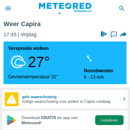
Weer Capira
nnisgeving
17:45
Vrijdag
...
van
tameteo.nl)
teld door
Verspreide wolken
s om te
27°
e verstrekte
an hoge
 U hebt de
Noordwesten
ies voor
Gevoelstemperatuur 31°
6
13 m/s
deze
anvaarden
gele waarschuwing
matige waarschuwing voor andere in Capira vandaag
toegang
seerde
Download
GRATIS
de app van
Installeren
lame op basis
Meteored!
ies