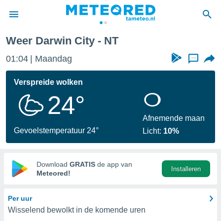
Weer Darwin City - NT
nnisgeving
01:04
Maandag
...
van
tameteo.nl)
teld door
Verspreide wolken
s om te
24°
e verstrekte
an hoge
 U hebt de
Afnemende maan
ies voor
Gevoelstemperatuur 24°
Licht:
10%
deze
anvaarden
Download
GRATIS
de app van
Installeren
toegang
Meteored!
seerde
Per uur
lame op basis
Wisselend bewolkt in de komende uren
ies