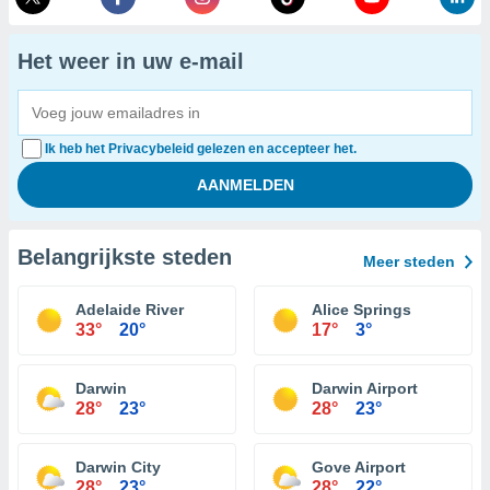
Het weer in uw e-mail
Ik heb het Privacybeleid gelezen en accepteer het.
Belangrijkste steden
Meer steden
Adelaide River
Alice Springs
33°
20°
17°
3°
Darwin
Darwin Airport
28°
23°
28°
23°
Darwin City
Gove Airport
28°
23°
28°
22°