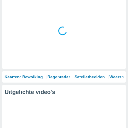
Kaarten: Bewolking
Regenradar
Satelietbeelden
Weersmod
Uitgelichte video's