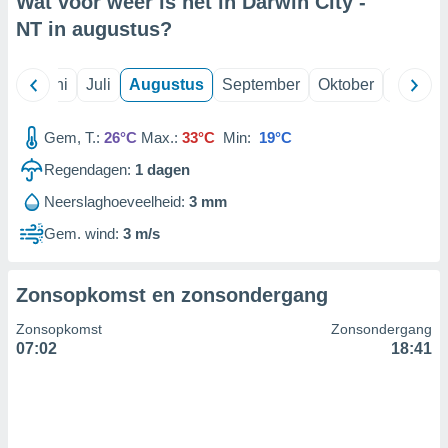
Wat voor weer is het in Darwin City -
NT in
augustus
?
99 partners
Mei
Juni
Juli
Augustus
September
Oktober
Novemb
Gem, T.:
26°C
Max.:
33°C
Min:
19°C
Regendagen:
1
dagen
Neerslaghoeveelheid:
3 mm
Gem. wind:
3 m/s
Zonsopkomst en zonsondergang
Zonsopkomst
Zonsondergang
07:02
18:41