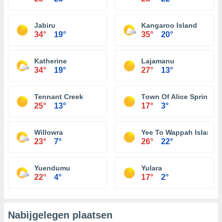
Jabiru
Kangaroo Island
34°
19°
35°
20°
Katherine
Lajamanu
34°
19°
27°
13°
Tennant Creek
Town Of Alice Springs
25°
13°
17°
3°
Willowra
Yee To Wappah Island
23°
7°
26°
22°
Yuendumu
Yulara
22°
4°
17°
2°
Nabijgelegen plaatsen