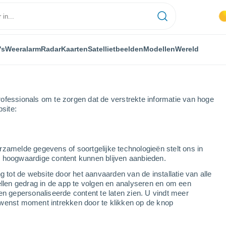
's
Weeralarm
Radar
Kaarten
Satellietbeelden
Modellen
Wereld
ofessionals om te zorgen dat de verstrekte informatie van hoge
bsite:
arnius
rzamelde gegevens of soortgelijke technologieën stelt ons in
s hoogwaardige content kunnen blijven aanbieden.
g tot de website door het aanvaarden van de installatie van alle
ellen gedrag in de app te volgen en analyseren en om een
...
en gepersonaliseerde content te laten zien. U vindt meer
wenst moment intrekken door te klikken op de knop
Per uur
Wisselend bewolkt in de
komende uren