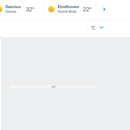
Darnius
Eindhoven
Rotterda
32°
22°
Girona
Noord-Brabant
Zuid-Hollan
°C