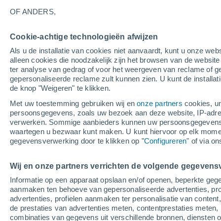
31°
OF ANDERS,
Cookie-achtige technologieën afwijzen
UV
4 Zwa
Als u de installatie van cookies niet aanvaardt, kunt u onze webs
Gevoelstemperatuur 30°
SPF
6-10
alleen cookies die noodzakelijk zijn het browsen van de websit
ter analyse van gedrag of voor het weergeven van reclame of g
gepersonaliseerde reclame zult kunnen zien. U kunt de installat
de knop "Weigeren" te klikken.
Weer 1 - 7 dagen
Kaarten: Bewolking
Regenradar
Met uw toestemming gebruiken wij en
onze partners
cookies, un
persoonsgegevens, zoals uw bezoek aan deze website, IP-adresse
verwerken. Sommige aanbieders kunnen uw persoonsgegevens v
waartegen u bezwaar kunt maken. U kunt hiervoor op elk mom
Morgen
Maandag
Vandaag
gegevensverwerking door te klikken op "
Configureren
" of via o
9 Aug
10 Aug
8 Aug
Wij en onze partners verrichten de volgende gegevens
Informatie op een apparaat opslaan en/of openen, beperkte gege
40%
aanmaken ten behoeve van gepersonaliseerde advertenties, prof
0.3 mm
advertenties, profielen aanmaken ter personalisatie van content,
36°
/
23°
34°
/
19°
34°
/
22°
de prestaties van advertenties meten, contentprestaties meten, 
combinaties van gegevens uit verschillende bronnen, diensten