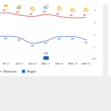
4
36°
36°
35°
34°
34°
34°
34°
3
2
23°
23°
23°
22°
21°
21°
19°
1
0.3
mm
Vri
14
Zat
15
Zon
16
Maa
17
Din
18
Woe
19
Don
20
Minimum
Regen