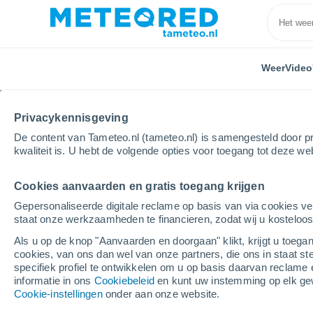
Weer
Video
Privacykennisgeving
De content van Tameteo.nl (tameteo.nl) is samengesteld door pr
kwaliteit is. U hebt de volgende opties voor toegang tot deze we
Cookies aanvaarden en gratis toegang krijgen
Home
Spanje
Catalonië
Provincie Girona
D
Gepersonaliseerde digitale reclame op basis van via cookies ve
staat onze werkzaamheden te financieren, zodat wij u kosteloo
Weer Darnius
Als u op de knop "Aanvaarden en doorgaan" klikt, krijgt u toegan
cookies, van ons dan wel van onze partners, die ons in staat st
11:25
Zaterdag
specifiek profiel te ontwikkelen om u op basis daarvan reclame 
informatie in ons
Cookiebeleid
en kunt uw instemming op elk ge
Cookie-instellingen
onder aan onze website.
Helder