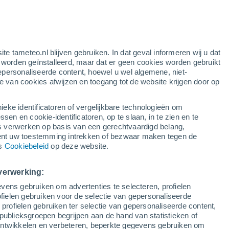
gele waarschuwing
matige waarschuwing voor warme
temperaturen in Darnius vandaag
k
ite tameteo.nl blijven gebruiken. In dat geval informeren wij u dat
e worden geïnstalleerd, maar dat er geen cookies worden gebruikt
epersonaliseerde content, hoewel u wel algemene, niet-
ie van cookies afwijzen en toegang tot de website krijgen door op
Satelietbeelden
Weersmodellen
ieke identificatoren of vergelijkbare technologieën om
n en cookie-identificatoren, op te slaan, in te zien en te
erwerken op basis van een gerechtvaardigd belang,
ent uw toestemming intrekken of bezwaar maken tegen de
Dinsdag
Woensdag
Donderdag
Vrijdag
ns
Cookiebeleid
op deze website.
11 Aug
12 Aug
13 Aug
14 Aug
verwerking:
vens gebruiken om advertenties te selecteren, profielen
30%
ielen gebruiken voor de selectie van gepersonaliseerde
0.2 mm
 profielen gebruiken ter selectie van gepersonaliseerde content,
34°
/
23°
35°
/
22°
36°
/
23°
36°
/
23°
publieksgroepen begrijpen aan de hand van statistieken of
 ontwikkelen en verbeteren, beperkte gegevens gebruiken om