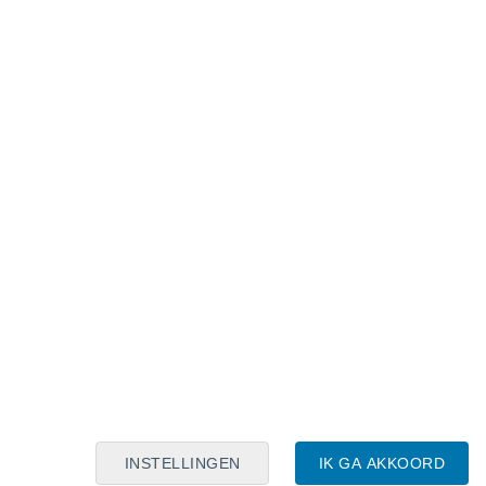
Maanskalender
Maa
Din
Woe
Don
Vri
Zat
Zon
8
9
10
11
12
13
14
15
16
17
18
19
20
21
INSTELLINGEN
IK GA AKKOORD
5