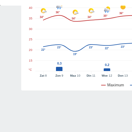
40
36°
36°
35°
34°
34°
35
34°
30
25
23°
23°
23°
22°
20
22°
19°
15
0.3
0.2
°C
Zat
8
Zon
9
Maa
10
Din
11
Woe
12
Don
13
Maximum