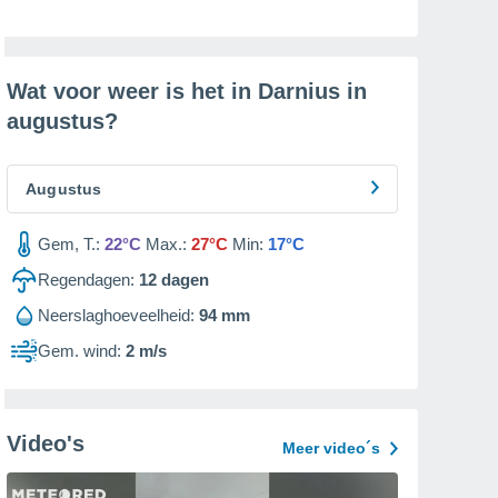
Wat voor weer is het in Darnius in
augustus
?
Augustus
Gem, T.:
22°C
Max.:
27°C
Min:
17°C
Regendagen:
12
dagen
Neerslaghoeveelheid:
94 mm
Gem. wind:
2 m/s
Video's
Meer video´s