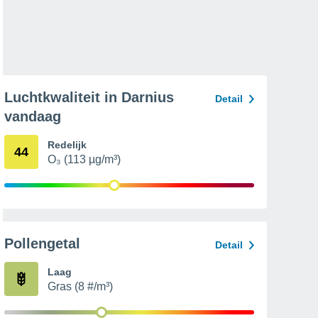
Luchtkwaliteit in Darnius
Detail
vandaag
Redelijk
44
O₃ (113 µg/m³)
Pollengetal
Detail
Laag
Gras (8 #/m³)