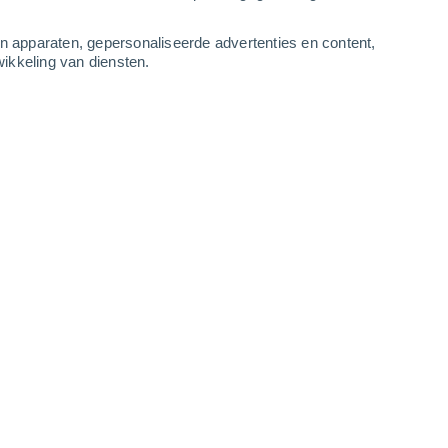
3
-
9
m/s
2
-
8
m/s
3
-
9
m/s
3
-
11
m/s
an apparaten, gepersonaliseerde advertenties en content,
ikkeling van diensten.
stus
Zuiden
4 Zwak
ur
30°
2
-
5 m/s
SPF:
6-10
Zuiden
6 Matig
ur
31°
3
-
7 m/s
SPF:
15-25
Zuiden
8 Sterk!
ur
32°
3
-
8 m/s
SPF:
25-50
Zuiden
8 Sterk!
ur
33°
3
-
9 m/s
SPF:
25-50
n
Zuiden
7 Matig
ur
33°
3
-
9 m/s
SPF:
15-25