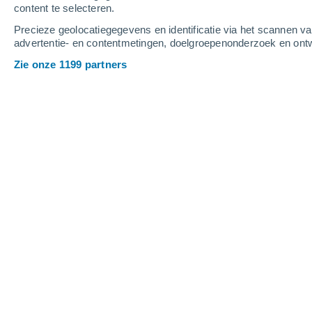
content te selecteren.
4
-
11
m/s
3
-
10
m/s
3
-
10
m/s
Precieze geolocatiegegevens en identificatie via het scannen v
advertentie- en contentmetingen, doelgroepenonderzoek en ontw
Het weer in Darnius vandaag
, 8 augu
Zie onze 1199 partners
Helder
31°
11:00
Gevoelstemperatu
Helder
32°
12:00
Gevoelstemperatu
Helder
33°
13:00
Gevoelstemperatu
Helder
33°
14:00
Gevoelstemperatu
Verspreide wolke
34°
15:00
Gevoelstemperatu