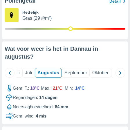
Pollengetal
Detail
Redelijk
99 partners
Gras (29 #/m³)
Wat voor weer is het in Dannau in
augustus
?
Mei
Juni
Juli
Augustus
September
Oktober
Novemb
Gem, T.:
18°C
Max.:
21°C
Min:
14°C
Regendagen:
14
dagen
Neerslaghoeveelheid:
84 mm
Gem. wind:
4 m/s