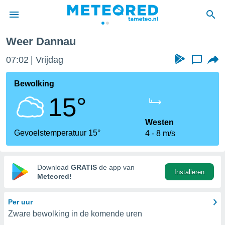
Weer Dannau
nnisgeving
07:02
Vrijdag
...
van
tameteo.nl)
teld door
Bewolking
s om te
15°
e verstrekte
an hoge
 U hebt de
Westen
ies voor
Gevoelstemperatuur 15°
4
8 m/s
deze
anvaarden
Download
GRATIS
de app van
Installeren
toegang
Meteored!
seerde
Per uur
lame op basis
Zware bewolking in de komende uren
ies