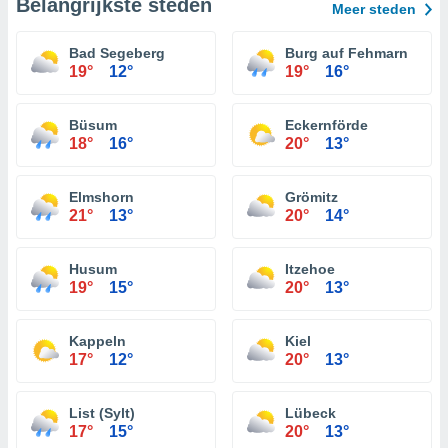
Belangrijkste steden
Meer steden
Bad Segeberg
Burg auf Fehmarn
19°
12°
19°
16°
Büsum
Eckernförde
18°
16°
20°
13°
Elmshorn
Grömitz
21°
13°
20°
14°
Husum
Itzehoe
19°
15°
20°
13°
Kappeln
Kiel
17°
12°
20°
13°
List (Sylt)
Lübeck
17°
15°
20°
13°