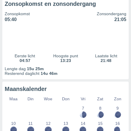
Zonsopkomst en zonsondergang
Zonsopkomst
Zonsondergang
05:40
21:05
Eerste licht
Hoogste punt
Laatste licht
04:57
13:23
21:48
Lengte dag
15u 25m
Resterend daglicht
14u 46m
Maanskalender
Maa
Din
Woe
Don
Vri
Zat
Zon
7
8
9
10
11
12
13
14
15
16