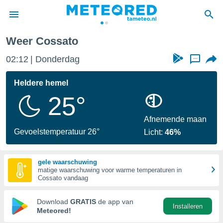
Weer Cossato
nnisgeving
02:12
Donderdag
...
van
tameteo.nl)
teld door
Heldere hemel
s om te
25°
e verstrekte
an hoge
 U hebt de
Afnemende maan
ies voor
Gevoelstemperatuur 26°
Licht:
46%
deze
gele waarschuwing
anvaarden
matige waarschuwing voor warme temperaturen in
toegang
Cossato vandaag
seerde
Download
GRATIS
de app van
Installeren
lame op basis
Meteored!
ies