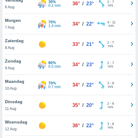
30%
aliseerde
2
-
7
36°
/
23°
0.2 mm
m/s
6 Aug
aten zien. U
nformatie in
leid
en kunt
Morgen
70%
4
-
11
34°
/
22°
ng op elk
1.4 mm
m/s
7 Aug
ment
or te klikken
Zaterdag
2
-
7
33°
/
21°
m/s
8 Aug
lingen
onder
bsite.
Zondag
80%
2
-
7
34°
/
23°
0.5 mm
m/s
,
9 Aug
htige
Maandag
70%
3
-
8
34°
/
22°
ieën
0.7 mm
m/s
10 Aug
allatie van
Dinsdag
2
-
8
 aanvaardt,
35°
/
20°
m/s
11 Aug
 website
lijven
Woensdag
n dat geval
3
-
8
36°
/
22°
m/s
ij u dat
12 Aug
es die