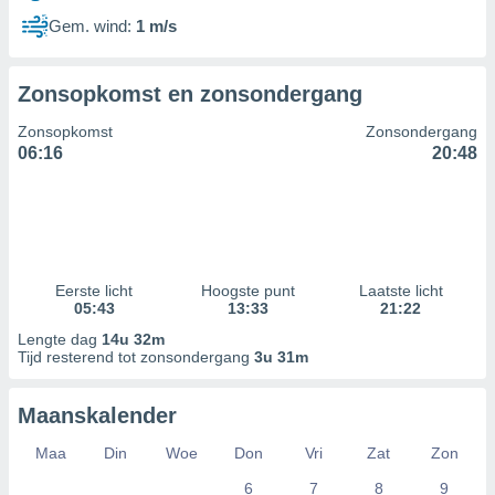
Gem. wind:
1 m/s
Zonsopkomst en zonsondergang
Zonsopkomst
Zonsondergang
06:16
20:48
Eerste licht
Hoogste punt
Laatste licht
05:43
13:33
21:22
Lengte dag
14u 32m
Tijd resterend tot zonsondergang
3u 31m
Maanskalender
Maa
Din
Woe
Don
Vri
Zat
Zon
6
7
8
9