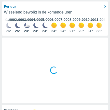
gegevens of
Per uur
n stelt ons
Wisselend bewolkt in de komende uren
e
01:00
02:00
03:00
04:00
05:00
06:00
07:00
08:00
09:00
10:00
11:00
12:
den te
zodat wij u
oogwaardige
26°
25°
24°
24°
24°
24°
24°
27°
29°
31°
33°
34
IK
en blijven
GA
AKKOORD
 knop
 en
INSTELLINGEN
kt, krijgt u
de website
nvaarden van
e van alle
n ons dan
 partners,
aat stellen
 app te
nalyseren en
fiek profiel
len om u op
an reclame
Vandaag