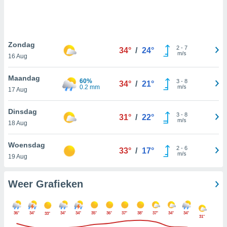
e
ën om
evens,
zoek aan
, IP-
Zondag
2
-
7
34°
/
24°
 cookie-
m/s
16 Aug
en, op te
zien en te
Maandag
 Sommige
60%
3
-
8
34°
/
21°
0.2 mm
m/s
17 Aug
kunnen uw
gevens
p basis van
Dinsdag
3
-
8
31°
/
22°
vaardigd
m/s
18 Aug
rtegen u
t maken. U
Woensdag
r op elk
2
-
6
33°
/
17°
m/s
19 Aug
toestemming
 bezwaar
 de
Weer Grafieken
werking
en op "
" of via ons
36°
34°
34°
34°
35°
36°
37°
38°
37°
34°
34°
33°
op deze
31°