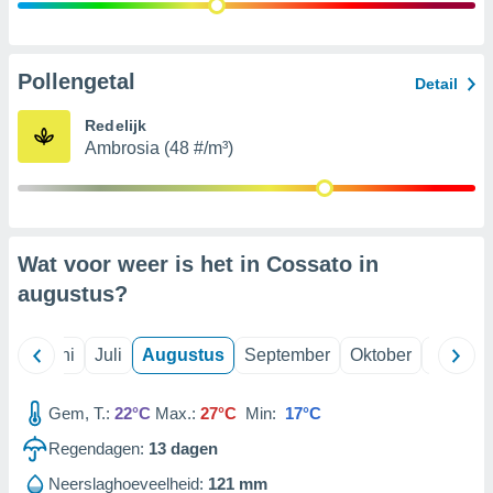
99 partners
Pollengetal
Detail
Redelijk
Ambrosia (48 #/m³)
Wat voor weer is het in Cossato in
augustus
?
Mei
Juni
Juli
Augustus
September
Oktober
Novemb
Gem, T.:
22°C
Max.:
27°C
Min:
17°C
Regendagen:
13
dagen
Neerslaghoeveelheid:
121 mm