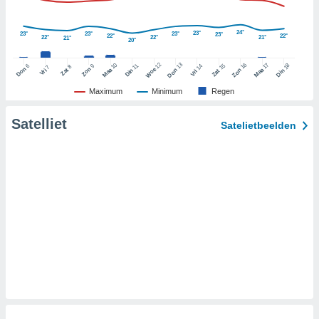
e partners
24°
23°
23°
23°
23°
23°
 de
22°
22°
22°
22°
21°
21°
20°
erwerking:
12
13
10
16
17
18
6
11
15
9
14
8
7
Don
Zon
Woe
Zat
Don
Maa
Zon
Maa
Vri
Din
Din
Zat
Vri
p een
Maximum
Minimum
Regen
laan en/of
erkte
Satelliet
bruiken om
Satelietbeelden
 te
rofielen
en behoeve
naliseerde
 profielen
or de
seerde
 profielen
r
ie van
ielen
r selectie
naliseerde