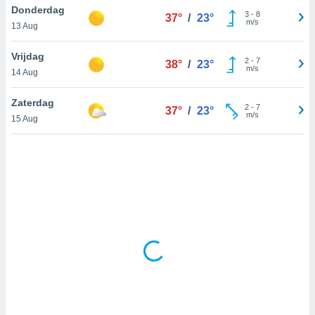
 zijn het
Donderdag
3
-
8
37°
/
23°
 de website
m/s
13 Aug
talleerd,
 geen
Vrijdag
den gebruikt
2
-
7
38°
/
23°
m/s
van gedrag
14 Aug
 weergeven
 of
Zaterdag
2
-
7
37°
/
23°
seerde
m/s
15 Aug
wel u wel
et-
seerde
t kunnen
 de
van cookies
toegang tot
rijgen door
"Weigeren"
stemming
j en
s
cookies,
ficatoren of