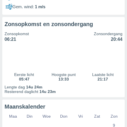
Gem. wind:
1 m/s
Zonsopkomst en zonsondergang
Zonsopkomst
Zonsondergang
06:21
20:44
Eerste licht
Hoogste punt
Laatste licht
05:47
13:33
21:17
Lengte dag
14u 24m
Resterend daglicht
14u 23m
Maanskalender
Maa
Din
Woe
Don
Vri
Zat
Zon
9