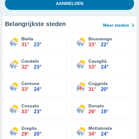
Belangrijkste steden
Meer steden
Biella
Brusnengo
31°
23°
33°
22°
Candelo
Cavaglià
32°
23°
33°
24°
Cerrione
Coggiola
33°
24°
31°
20°
Cossato
Donato
33°
23°
29°
19°
Graglia
Mottalciata
29°
20°
34°
24°