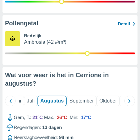
99 partners
Pollengetal
Detail
Redelijk
Ambrosia (42 #/m³)
Wat voor weer is het in Cerrione in
augustus
?
Mei
Juni
Juli
Augustus
September
Oktober
Novemb
Gem, T.:
21°C
Max.:
26°C
Min:
17°C
Regendagen:
13
dagen
Neerslaghoeveelheid:
98 mm