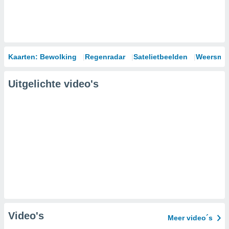
Kaarten: Bewolking
Regenradar
Satelietbeelden
Weersmod
Uitgelichte video's
Video's
Meer video´s