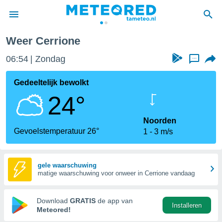
Weer Cerrione
nnisgeving
06:54
Zondag
...
van
tameteo.nl)
teld door
Gedeeltelijk bewolkt
s om te
24°
e verstrekte
an hoge
 U hebt de
Noorden
ies voor
Gevoelstemperatuur 26°
1
3 m/s
deze
anvaarden
gele waarschuwing
matige waarschuwing voor onweer in Cerrione vandaag
toegang
seerde
Download
GRATIS
de app van
Installeren
lame op basis
Meteored!
ies