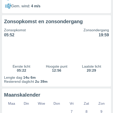
Gem. wind:
4 m/s
Zonsopkomst en zonsondergang
Zonsopkomst
Zonsondergang
05:52
19:59
Eerste licht
Hoogste punt
Laatste licht
05:22
12:56
20:29
Lengte dag
14u 6m
Resterend daglicht
2u 39m
Maanskalender
Maa
Din
Woe
Don
Vri
Zat
Zon
7
8
9