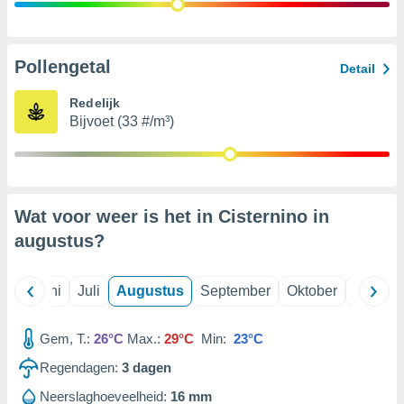
99 partners
Pollengetal
Detail
Redelijk
Bijvoet (33 #/m³)
Wat voor weer is het in Cisternino in
augustus
?
Mei
Juni
Juli
Augustus
September
Oktober
Novemb
Gem, T.:
26°C
Max.:
29°C
Min:
23°C
Regendagen:
3
dagen
Neerslaghoeveelheid:
16 mm