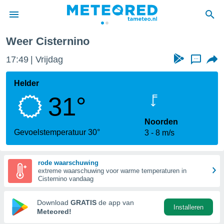
Weer Cisternino
nnisgeving
17:49
Vrijdag
...
van
tameteo.nl)
teld door
Helder
s om te
31°
e verstrekte
an hoge
 U hebt de
Noorden
ies voor
Gevoelstemperatuur 30°
3
8 m/s
deze
rode waarschuwing
anvaarden
extreme waarschuwing voor warme temperaturen in
toegang
Cisternino vandaag
seerde
Download
GRATIS
de app van
Installeren
lame op basis
Meteored!
ies