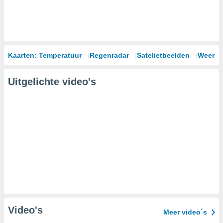
Kaarten: Temperatuur
Regenradar
Satelietbeelden
Weersm
Uitgelichte video's
Video's
Meer video´s