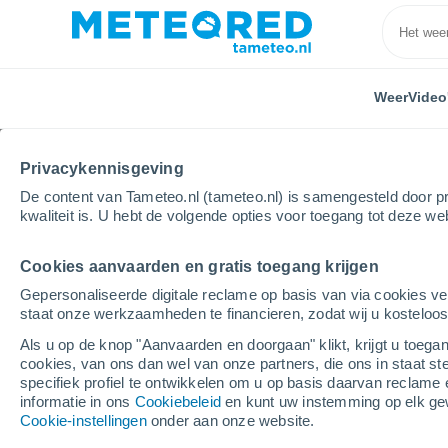
Weer
Video
Privacykennisgeving
De content van Tameteo.nl (tameteo.nl) is samengesteld door pr
kwaliteit is. U hebt de volgende opties voor toegang tot deze we
Cookies aanvaarden en gratis toegang krijgen
Home
Tsjechië
Jihomoravský
Chvalatice
Gepersonaliseerde digitale reclame op basis van via cookies ve
staat onze werkzaamheden te financieren, zodat wij u kosteloo
Weer Chvalatice
Als u op de knop "Aanvaarden en doorgaan" klikt, krijgt u toegan
cookies, van ons dan wel van onze partners, die ons in staat st
08:03
Zaterdag
specifiek profiel te ontwikkelen om u op basis daarvan reclame 
informatie in ons
Cookiebeleid
en kunt uw instemming op elk ge
Cookie-instellingen
onder aan onze website.
Verspreide wolken