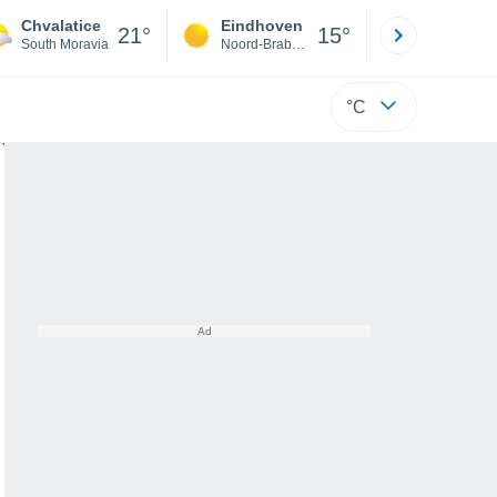
Chvalatice
Eindhoven
Rotterda
21°
15°
South Moravia
Noord-Brabant
Zuid-Hollan
°C