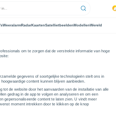
's
Weeralarm
Radar
Kaarten
Satellietbeelden
Modellen
Wereld
ofessionals om te zorgen dat de verstrekte informatie van hoge
bsite:
rzamelde gegevens of soortgelijke technologieën stelt ons in
s hoogwaardige content kunnen blijven aanbieden.
g tot de website door het aanvaarden van de installatie van alle
ellen gedrag in de app te volgen en analyseren en om een
...
en gepersonaliseerde content te laten zien. U vindt meer
wenst moment intrekken door te klikken op de knop
Per uur
Wisselend bewolkt in de
komende uren