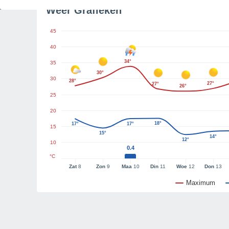
Weer Grafieken
45
40
34°
35
30°
30
28°
27°
27°
26°
25
20
18°
17°
17°
15
15°
14°
12°
10
0.4
°C
Zat
8
Zon
9
Maa
10
Din
11
Woe
12
Don
13
Maximum