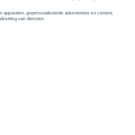
-
11
m/s
2
-
7
m/s
3
-
8
m/s
2
-
7
m/s
an apparaten, gepersonaliseerde advertenties en content,
ikkeling van diensten.
ugustus
Noordoosten
1 Vrijwel geen
r
19°
3
-
7 m/s
SPF:
nee
Oosten
2 Vrijwel geen
r
21°
3
-
7 m/s
SPF:
nee
Oosten
3 Zwak
r
25°
3
-
7 m/s
SPF:
6-10
Oosten
4 Zwak
r
25°
2
-
7 m/s
SPF:
6-10
Oosten
6 Matig
r
26°
2
-
7 m/s
SPF:
15-25