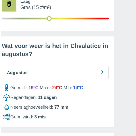
Laag
Gras (15 #/m³)
Wat voor weer is het in Chvalatice in
augustus
?
Augustus
Gem, T.:
19°C
Max.:
24°C
Min:
14°C
Regendagen:
11
dagen
Neerslaghoeveelheid:
77 mm
Gem. wind:
3 m/s