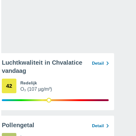
Luchtkwaliteit in Chvalatice
Detail
vandaag
Redelijk
42
O₃ (107 µg/m³)
Pollengetal
Detail