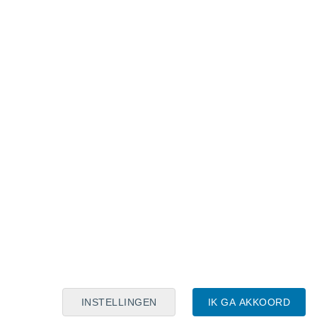
Maanskalender
Maa
Din
Woe
Don
Vri
Zat
Zon
8
9
10
11
12
13
14
15
16
17
18
19
20
21
INSTELLINGEN
IK GA AKKOORD