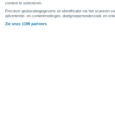
content te selecteren.
4
-
10
m/s
5
-
11
m/s
5
4
-
9
m/s
Precieze geolocatiegegevens en identificatie via het scannen v
advertentie- en contentmetingen, doelgroepenonderzoek en ontw
Het weer in Chvalatice vandaag
, 8 a
Zie onze 1199 partners
Verspreide wolken
19°
08:00
Gevoelstemperatuu
Verspreide wolken
21°
09:00
Gevoelstemperatuu
Verspreide wolken
22°
10:00
Gevoelstemperatuu
Verspreide wolken
24°
11:00
Gevoelstemperatuu
Verspreide wolken
25°
12:00
Gevoelstemperatuu