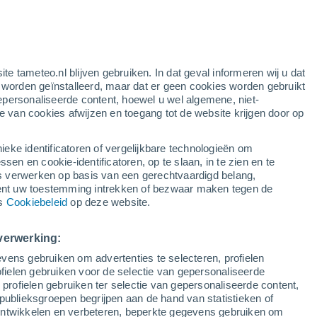
gele waarschuwing
matige waarschuwing voor
natuurbranden in Chvalatice
vandaag
ten
ite tameteo.nl blijven gebruiken. In dat geval informeren wij u dat
e worden geïnstalleerd, maar dat er geen cookies worden gebruikt
epersonaliseerde content, hoewel u wel algemene, niet-
ie van cookies afwijzen en toegang tot de website krijgen door op
Satelietbeelden
Weersmodellen
ieke identificatoren of vergelijkbare technologieën om
n en cookie-identificatoren, op te slaan, in te zien en te
erwerken op basis van een gerechtvaardigd belang,
ent uw toestemming intrekken of bezwaar maken tegen de
Dinsdag
Woensdag
Donderdag
Vrijdag
ns
Cookiebeleid
op deze website.
11 Aug
12 Aug
13 Aug
14 Aug
verwerking:
vens gebruiken om advertenties te selecteren, profielen
ielen gebruiken voor de selectie van gepersonaliseerde
 profielen gebruiken ter selectie van gepersonaliseerde content,
27°
/
18°
26°
/
12°
27°
/
14°
30°
/
14°
publieksgroepen begrijpen aan de hand van statistieken of
 ontwikkelen en verbeteren, beperkte gegevens gebruiken om