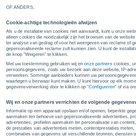
19°
OF ANDERS,
Cookie-achtige technologieën afwijzen
Noordoos
Als u de installatie van cookies niet aanvaardt, kunt u onze webs
Gevoelstemperatuur 19°
3
-
7 m/s
alleen cookies die noodzakelijk zijn het browsen van de websit
ter analyse van gedrag of voor het weergeven van reclame of g
gepersonaliseerde reclame zult kunnen zien. U kunt de installat
de knop "Weigeren" te klikken.
Weer 1 - 7 dagen
Kaarten: Bewolking
Regenradar
Met uw toestemming gebruiken wij en
onze partners
cookies, un
persoonsgegevens, zoals uw bezoek aan deze website, IP-adresse
verwerken. Sommige aanbieders kunnen uw persoonsgegevens v
waartegen u bezwaar kunt maken. U kunt hiervoor op elk mom
Morgen
Maandag
Vandaag
gegevensverwerking door te klikken op "
Configureren
" of via o
9 Aug
10 Aug
8 Aug
Wij en onze partners verrichten de volgende gegevens
Informatie op een apparaat opslaan en/of openen, beperkte gege
40%
aanmaken ten behoeve van gepersonaliseerde advertenties, prof
0.4 mm
advertenties, profielen aanmaken ter personalisatie van content,
30°
/
15°
34°
/
17°
28°
/
17°
de prestaties van advertenties meten, contentprestaties meten, 
combinaties van gegevens uit verschillende bronnen, diensten