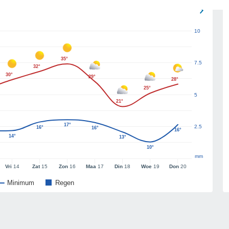
10
35°
7.5
32°
30°
29°
28°
25°
5
21°
17°
2.5
16°
16°
16°
14°
13°
10°
mm
Vri
14
Zat
15
Zon
16
Maa
17
Din
18
Woe
19
Don
20
Minimum
Regen