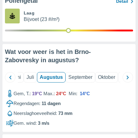
Pollengetal
Detail
Laag
99 partners
Bijvoet (23 #/m³)
Wat voor weer is het in Brno-
Zabovresky in
augustus
?
Mei
Juni
Juli
Augustus
September
Oktober
Novemb
Gem, T.:
19°C
Max.:
24°C
Min:
14°C
Regendagen:
11
dagen
Neerslaghoeveelheid:
73 mm
Gem. wind:
3 m/s