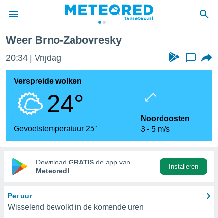
Weer Brno-Zabovresky
nnisgeving
20:34
Vrijdag
...
van
tameteo.nl)
teld door
Verspreide wolken
s om te
24°
e verstrekte
an hoge
 U hebt de
Noordoosten
ies voor
Gevoelstemperatuur 25°
3
5 m/s
deze
anvaarden
Download
GRATIS
de app van
Installeren
toegang
Meteored!
seerde
Per uur
lame op basis
Wisselend bewolkt in de komende uren
ies