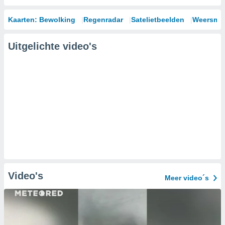
Kaarten: Bewolking
Regenradar
Satelietbeelden
Weersmod
Uitgelichte video's
Video's
Meer video´s