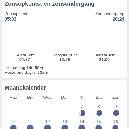
Zonsopkomst en zonsondergang
Zonsopkomst
Zonsondergang
05:33
20:24
Eerste licht
Hoogste punt
Laatste licht
04:57
12:59
21:00
Lengte dag
14u 50m
Resterend daglicht
26m
Maanskalender
Maa
Din
Woe
Don
Vri
Zat
Zon
7
8
9
10
11
12
13
14
15
16