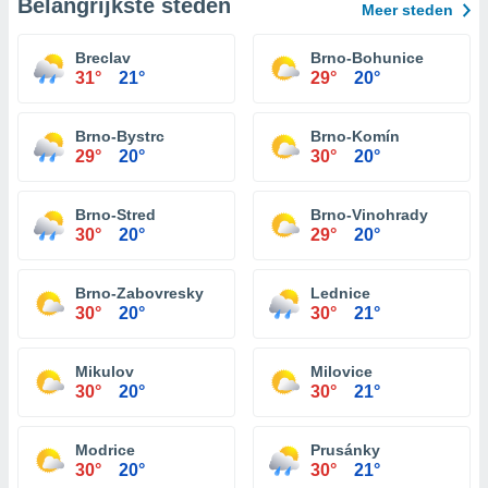
Belangrijkste steden
Meer steden
Breclav
Brno-Bohunice
31°
21°
29°
20°
Brno-Bystrc
Brno-Komín
29°
20°
30°
20°
Brno-Stred
Brno-Vinohrady
30°
20°
29°
20°
Brno-Zabovresky
Lednice
30°
20°
30°
21°
Mikulov
Milovice
30°
20°
30°
21°
Modrice
Prusánky
30°
20°
30°
21°