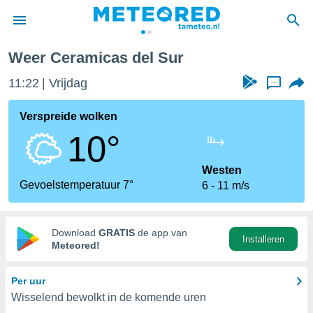
Weer Ceramicas del Sur
nnisgeving
11:22
Vrijdag
...
van
tameteo.nl)
teld door
Verspreide wolken
s om te
10°
e verstrekte
an hoge
 U hebt de
Westen
ies voor
Gevoelstemperatuur 7°
6
11 m/s
deze
anvaarden
Download
GRATIS
de app van
Installeren
toegang
Meteored!
seerde
Per uur
lame op basis
Wisselend bewolkt in de komende uren
ies