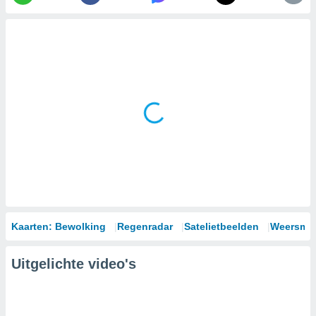
Kaarten: Bewolking
Regenradar
Satelietbeelden
Weersmod
Uitgelichte video's