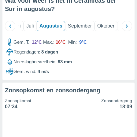
Wat voor weer is het in Ceramicas del
Sur in
augustus
?
99 partners
Mei
Juni
Juli
Augustus
September
Oktober
Novemb
Gem, T.:
12°C
Max.:
16°C
Min:
9°C
Regendagen:
8
dagen
Neerslaghoeveelheid:
93 mm
Gem. wind:
4 m/s
Zonsopkomst en zonsondergang
Zonsopkomst
Zonsondergang
07:34
18:09