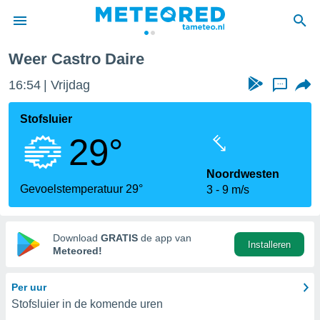
Weer Castro Daire
nnisgeving
16:54
Vrijdag
...
van
tameteo.nl)
teld door
Stofsluier
s om te
29°
e verstrekte
an hoge
 U hebt de
Noordwesten
ies voor
Gevoelstemperatuur 29°
3
9 m/s
deze
anvaarden
Download
GRATIS
de app van
Installeren
toegang
Meteored!
seerde
Per uur
lame op basis
Stofsluier in de komende uren
ies