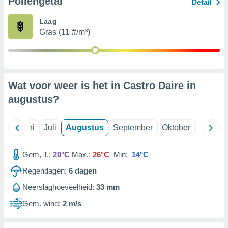
Pollengetal
Detail
Laag
99 partners
Gras (11 #/m³)
Wat voor weer is het in Castro Daire in
augustus
?
Mei
Juni
Juli
Augustus
September
Oktober
Novemb
Gem, T.:
20°C
Max.:
26°C
Min:
14°C
Regendagen:
6
dagen
Neerslaghoeveelheid:
33 mm
Gem. wind:
2 m/s