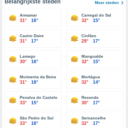
Belangrijkste steden
Meer steden
Armamar
Carregal do Sal
31°
16°
32°
15°
Castro Daire
Cinfães
31°
17°
29°
17°
Lamego
Mangualde
30°
16°
32°
15°
Moimenta da Beira
Mortágua
31°
16°
32°
14°
Penalva do Castelo
Resende
33°
15°
30°
17°
São Pedro do Sul
Sernancelhe
33°
16°
32°
17°