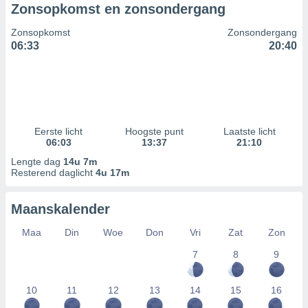
Zonsopkomst en zonsondergang
Zonsopkomst
Zonsondergang
06:33
20:40
Eerste licht
Hoogste punt
Laatste licht
06:03
13:37
21:10
Lengte dag
14u 7m
Resterend daglicht
4u 17m
Maanskalender
Maa
Din
Woe
Don
Vri
Zat
Zon
7
8
9
10
11
12
13
14
15
16