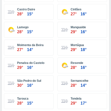
 zijn het
 de website
Castro Daire
Cinfães
talleerd,
28°
15°
27°
16°
 geen
den gebruikt
van gedrag
Lamego
Mangualde
 weergeven
28°
15°
29°
16°
 of
seerde
wel u wel
Moimenta da Beira
Mortágua
et-
27°
14°
29°
18°
seerde
t kunnen
 de
Penalva do Castelo
Resende
van cookies
29°
16°
28°
16°
toegang tot
rijgen door
São Pedro do Sul
Sernancelhe
"Weigeren"
30°
16°
28°
14°
stemming
j en
Tarouca
Tondela
28°
15°
29°
17°
s
cookies,
ficatoren of