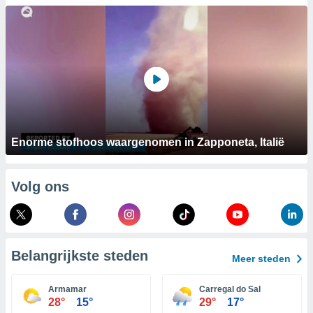
aliseerde
aten zien. U
nformatie in
leid
en kunt
ng op elk
ment
or te klikken
lingen
onder
bsite.
Enorme stofhoos waargenomen in Zapponeta, Italië
,
htige
Volg ons
ieën
allatie van
 aanvaardt,
 website
Belangrijkste steden
Meer steden
lijven
n dat geval
Armamar
Carregal do Sal
ij u dat
28°
15°
29°
17°
es die