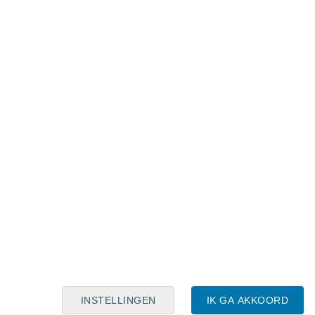
Maanskalender
Maa
Din
Woe
Don
Vri
Zat
Zon
6
7
8
9
10
11
12
13
14
15
16
17
18
19
INSTELLINGEN
IK GA AKKOORD
6