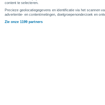
content te selecteren.
4
-
10
m/s
4
-
10
m/s
4
4
-
11
m/s
Precieze geolocatiegegevens en identificatie via het scannen v
advertentie- en contentmetingen, doelgroepenonderzoek en ontw
Het weer in Campiglia Marittima van
Zie onze 1199 partners
Helder
32°
17:00
Gevoelstemperatuu
Helder
31°
18:00
Gevoelstemperatuu
Helder
30°
19:00
Gevoelstemperatuu
Helder
28°
20:00
Gevoelstemperatuu
Helder
27°
21:00
Gevoelstemperatuu