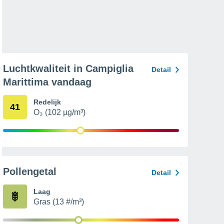
Luchtkwaliteit in Campiglia
Detail
Marittima vandaag
Redelijk
41
O₃ (102 µg/m³)
Pollengetal
Detail
Laag
Gras (13 #/m³)