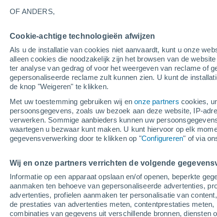
31°
OF ANDERS,
Cookie-achtige technologieën afwijzen
Noordwes
Als u de installatie van cookies niet aanvaardt, kunt u onze webs
Gevoelstemperatuur 32°
3
-
9 m/s
alleen cookies die noodzakelijk zijn het browsen van de websit
ter analyse van gedrag of voor het weergeven van reclame of g
gepersonaliseerde reclame zult kunnen zien. U kunt de installat
de knop "Weigeren" te klikken.
Weer 1 - 7 dagen
Kaarten: Temperatuur
Regenrada
Met uw toestemming gebruiken wij en
onze partners
cookies, un
persoonsgegevens, zoals uw bezoek aan deze website, IP-adresse
verwerken. Sommige aanbieders kunnen uw persoonsgegevens v
waartegen u bezwaar kunt maken. U kunt hiervoor op elk mom
Morgen
Zaterdag
Vandaag
gegevensverwerking door te klikken op "
Configureren
" of via o
7 Aug
8 Aug
6 Aug
Wij en onze partners verrichten de volgende gegevens
Informatie op een apparaat opslaan en/of openen, beperkte gege
aanmaken ten behoeve van gepersonaliseerde advertenties, prof
advertenties, profielen aanmaken ter personalisatie van content,
33°
/
23°
33°
/
24°
33°
/
22°
de prestaties van advertenties meten, contentprestaties meten, 
combinaties van gegevens uit verschillende bronnen, diensten