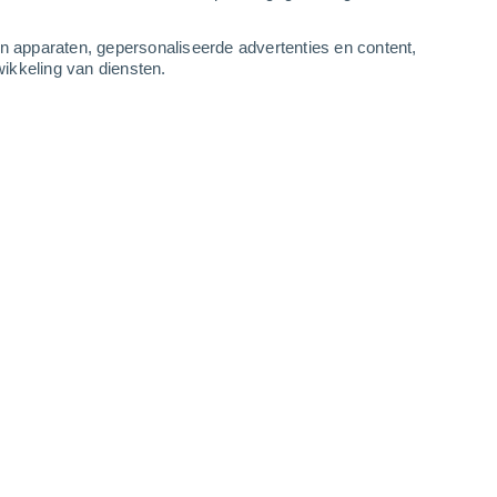
-
10
m/s
4
-
11
m/s
4
-
11
m/s
4
-
13
m/s
an apparaten, gepersonaliseerde advertenties en content,
ikkeling van diensten.
daag
, 6 augustus
Noordwesten
3 Zwak
r
33°
4
-
9 m/s
SPF:
6-10
Noordwesten
1 Vrijwel geen
r
32°
3
-
9 m/s
SPF:
nee
Noordwesten
0 Vrijwel geen
r
31°
3
-
8 m/s
SPF:
nee
Noordwesten
0 Vrijwel geen
r
30°
2
-
7 m/s
SPF:
nee
Noorden
0 Vrijwel geen
r
29°
2
-
5 m/s
SPF:
nee