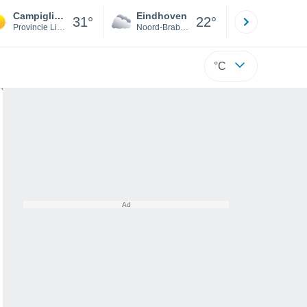
Campiglia Marittima
Eindhoven
Rotterda
31°
22°
Provincie Livorno
Noord-Brabant
Zuid-Hollan
°C