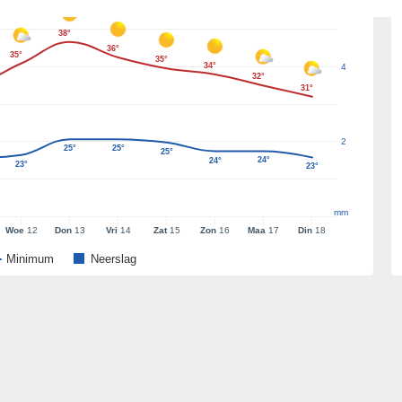
38°
36°
35°
35°
34°
4
32°
31°
2
25°
25°
25°
24°
24°
23°
23°
mm
Woe
12
Don
13
Vri
14
Zat
15
Zon
16
Maa
17
Din
18
Minimum
Neerslag