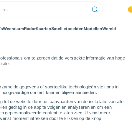
's
Weeralarm
Radar
Kaarten
Satellietbeelden
Modellen
Wereld
ofessionals om te zorgen dat de verstrekte informatie van hoge
bsite:
tima
rzamelde gegevens of soortgelijke technologieën stelt ons in
s hoogwaardige content kunnen blijven aanbieden.
ima
g tot de website door het aanvaarden van de installatie van alle
ellen gedrag in de app te volgen en analyseren en om een
...
en gepersonaliseerde content te laten zien. U vindt meer
wenst moment intrekken door te klikken op de knop
Per uur
Onbewolkte lucht in de komende
uren