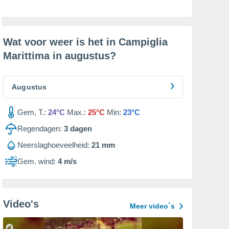
Wat voor weer is het in Campiglia
Marittima in
augustus
?
Augustus
Gem, T.:
24°C
Max.:
25°C
Min:
23°C
Regendagen:
3
dagen
Neerslaghoeveelheid:
21 mm
Gem. wind:
4 m/s
Video's
Meer video´s