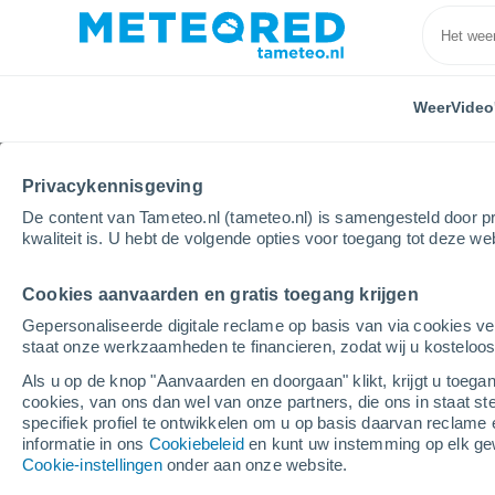
Weer
Video
Privacykennisgeving
De content van Tameteo.nl (tameteo.nl) is samengesteld door pr
kwaliteit is. U hebt de volgende opties voor toegang tot deze we
Cookies aanvaarden en gratis toegang krijgen
Home
Italië
Provincie Leghorn
Campiglia Marit
Gepersonaliseerde digitale reclame op basis van via cookies ve
staat onze werkzaamheden te financieren, zodat wij u kosteloo
Weer Campiglia Maritt
Als u op de knop "Aanvaarden en doorgaan" klikt, krijgt u toegan
cookies, van ons dan wel van onze partners, die ons in staat st
17:35
Donderdag
specifiek profiel te ontwikkelen om u op basis daarvan reclame 
informatie in ons
Cookiebeleid
en kunt uw instemming op elk ge
Cookie-instellingen
onder aan onze website.
Helder