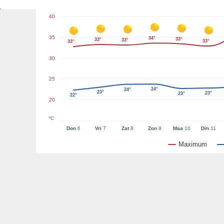
40
35
34°
33°
33°
33°
33°
33°
30
25
24°
24°
23°
23°
23°
22°
20
°C
Don
6
Vri
7
Zat
8
Zon
9
Maa
10
Din
11
Maximum