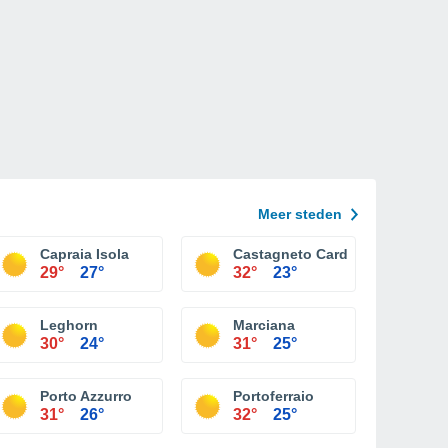
Meer steden
Capraia Isola
Castagneto Carducci
29°
27°
32°
23°
Leghorn
Marciana
30°
24°
31°
25°
Porto Azzurro
Portoferraio
31°
26°
32°
25°