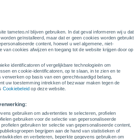
rode waarschuwing
extreme waarschuwing voor warme
temperaturen in Campiglia Marittima
vandaag
ten
ite tameteo.nl blijven gebruiken. In dat geval informeren wij u dat
e worden geïnstalleerd, maar dat er geen cookies worden gebruikt
epersonaliseerde content, hoewel u wel algemene, niet-
ie van cookies afwijzen en toegang tot de website krijgen door op
r
Satelietbeelden
Weersmodellen
ieke identificatoren of vergelijkbare technologieën om
n en cookie-identificatoren, op te slaan, in te zien en te
erwerken op basis van een gerechtvaardigd belang,
ent uw toestemming intrekken of bezwaar maken tegen de
Zondag
Maandag
Dinsdag
Woensdag
ns
Cookiebeleid
op deze website.
9 Aug
10 Aug
11 Aug
12 Aug
verwerking:
vens gebruiken om advertenties te selecteren, profielen
ielen gebruiken voor de selectie van gepersonaliseerde
 profielen gebruiken ter selectie van gepersonaliseerde content,
34°
/
24°
33°
/
23°
33°
/
23°
35°
/
23°
publieksgroepen begrijpen aan de hand van statistieken of
 ontwikkelen en verbeteren, beperkte gegevens gebruiken om