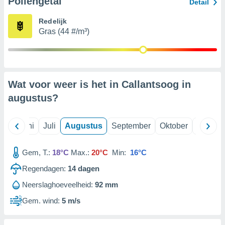
Pollengetal
Detail
Redelijk
99 partners
Gras (44 #/m³)
Wat voor weer is het in Callantsoog in
augustus
?
Mei
Juni
Juli
Augustus
September
Oktober
Novemb
Gem, T.:
18°C
Max.:
20°C
Min:
16°C
Regendagen:
14
dagen
Neerslaghoeveelheid:
92 mm
Gem. wind:
5 m/s