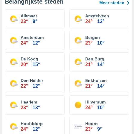
Belangrijkste steden
Meer steden
Alkmaar
Amstelveen
23°
9°
24°
12°
Amsterdam
Bergen
24°
12°
23°
10°
De Koog
Den Burg
20°
15°
21°
14°
Den Helder
Enkhuizen
22°
12°
21°
14°
Haarlem
Hilversum
23°
13°
24°
10°
Hoofddorp
Hoorn
24°
12°
23°
9°