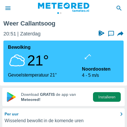
Weer Callantsoog
nnisgeving
20:51
Zaterdag
...
van
tameteo.nl)
teld door
Bewolking
s om te
21°
e verstrekte
an hoge
 U hebt de
Noordoosten
ies voor
Gevoelstemperatuur 21°
4
5 m/s
deze
anvaarden
Download
GRATIS
de app van
Installeren
toegang
Meteored!
seerde
Per uur
lame op basis
Wisselend bewolkt in de komende uren
ies