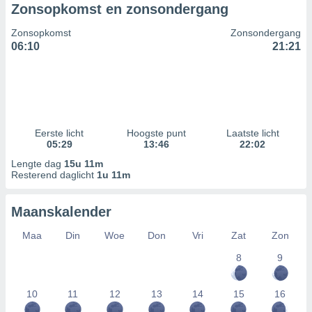
Zonsopkomst en zonsondergang
Zonsopkomst
Zonsondergang
06:10
21:21
Eerste licht
Hoogste punt
Laatste licht
05:29
13:46
22:02
Lengte dag
15u 11m
Resterend daglicht
1u 11m
Maanskalender
Maa
Din
Woe
Don
Vri
Zat
Zon
8
9
10
11
12
13
14
15
16