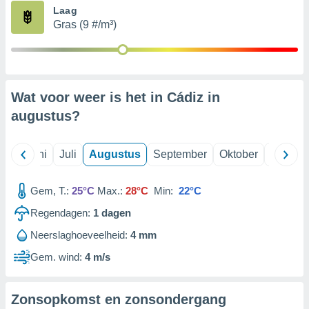
Laag
Gras (9 #/m³)
99 partners
Wat voor weer is het in Cádiz in
augustus
?
Mei
Juni
Juli
Augustus
September
Oktober
Novemb
Gem, T.:
25°C
Max.:
28°C
Min:
22°C
Regendagen:
1
dagen
Neerslaghoeveelheid:
4 mm
Gem. wind:
4 m/s
Zonsopkomst en zonsondergang