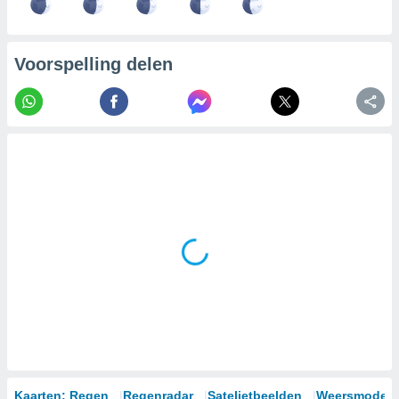
Voorspelling delen
Kaarten: Regen
Regenradar
Satelietbeelden
Weersmodell