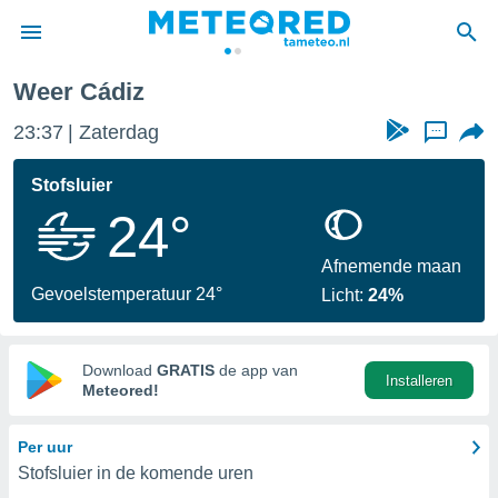
Weer Cádiz
nnisgeving
23:37
Zaterdag
...
van
tameteo.nl)
teld door
Stofsluier
s om te
24°
e verstrekte
an hoge
 U hebt de
Afnemende maan
ies voor
Gevoelstemperatuur 24°
Licht:
24%
deze
anvaarden
Download
GRATIS
de app van
Installeren
toegang
Meteored!
seerde
Per uur
lame op basis
Stofsluier in de komende uren
ies