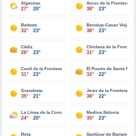
Algeciras
Arcos de la Frontera
27°
20°
38°
23°
Barbate
Benalup-Casas Viejas
32°
23°
36°
23°
Cádiz
Chiclana de la Frontera
26°
23°
31°
23°
Conil de la Frontera
El Puerto de Santa Marí
31°
23°
32°
22°
Grazalema
Jerez de la Frontera
35°
21°
36°
22°
La Línea de la Concepción
Medina-Sidonia
24°
20°
35°
23°
Rota
Sanlúcar de Barrameda