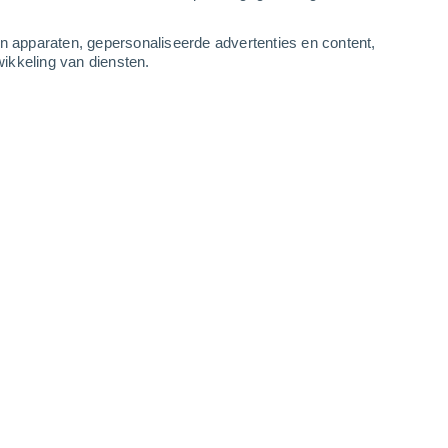
4
-
8
m/s
4
-
9
m/s
2
-
8
m/s
5
-
11
m/s
an apparaten, gepersonaliseerde advertenties en content,
ikkeling van diensten.
daag
, 8 augustus
Westen
5 Zwak
ur
38°
4
-
9 m/s
SPF:
6-10
Westen
3 Zwak
ur
37°
5
-
10 m/s
SPF:
6-10
Westen
1 Vrijwel geen
ur
35°
3
-
9 m/s
SPF:
nee
Westen
0 Vrijwel geen
ur
34°
3
-
7 m/s
SPF:
nee
Westen
0 Vrijwel geen
ur
32°
3
-
6 m/s
SPF:
nee