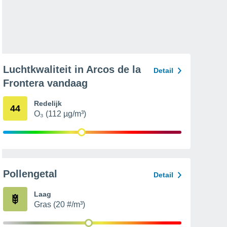
Luchtkwaliteit in Arcos de la
Detail
Frontera vandaag
Redelijk
44
O₃ (112 µg/m³)
Pollengetal
Detail
Laag
Gras (20 #/m³)