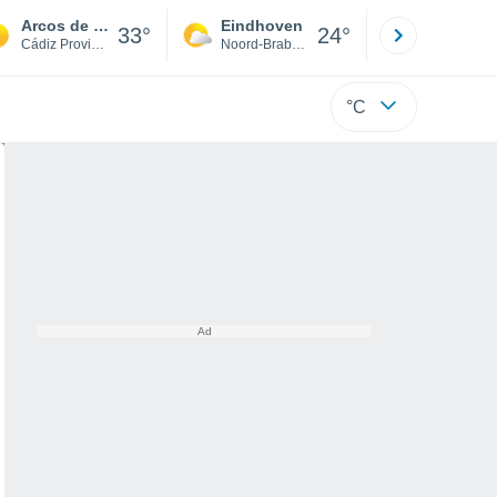
Arcos de la Frontera
Eindhoven
Rotterda
33°
24°
Cádiz Province
Noord-Brabant
Zuid-Hollan
°C