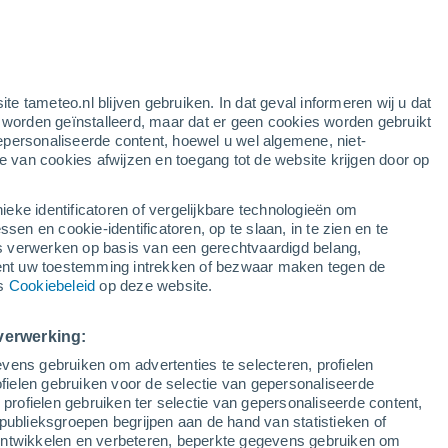
gele waarschuwing
matige waarschuwing voor warme
temperaturen in Arcos de la Frontera
vandaag
ite tameteo.nl blijven gebruiken. In dat geval informeren wij u dat
e worden geïnstalleerd, maar dat er geen cookies worden gebruikt
epersonaliseerde content, hoewel u wel algemene, niet-
ie van cookies afwijzen en toegang tot de website krijgen door op
r
Satelietbeelden
Weersmodellen
ieke identificatoren of vergelijkbare technologieën om
n en cookie-identificatoren, op te slaan, in te zien en te
erwerken op basis van een gerechtvaardigd belang,
ent uw toestemming intrekken of bezwaar maken tegen de
Dinsdag
Woensdag
Donderdag
Vrijdag
ns
Cookiebeleid
op deze website.
11 Aug
12 Aug
13 Aug
14 Aug
verwerking:
vens gebruiken om advertenties te selecteren, profielen
ielen gebruiken voor de selectie van gepersonaliseerde
 profielen gebruiken ter selectie van gepersonaliseerde content,
37°
/
20°
39°
/
22°
40°
/
24°
40°
/
23°
publieksgroepen begrijpen aan de hand van statistieken of
 ontwikkelen en verbeteren, beperkte gegevens gebruiken om