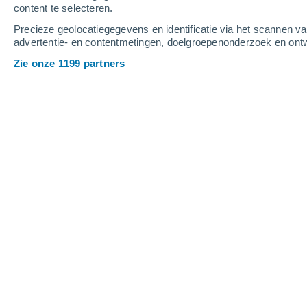
content te selecteren.
4
-
9
m/s
4
-
9
m/s
5
-
10
m/s
Precieze geolocatiegegevens en identificatie via het scannen v
advertentie- en contentmetingen, doelgroepenonderzoek en ontw
Het weer in Arcos de la Frontera van
Zie onze 1199 partners
Helder
37°
17:00
Gevoelstemperatu
Helder
35°
18:00
Gevoelstemperatu
Helder
34°
19:00
Gevoelstemperatu
Helder
33°
20:00
Gevoelstemperatu
Helder
31°
21:00
Gevoelstemperatu