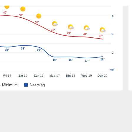
40°
39°
6
35°
31°
29°
28°
4
27°
24°
23°
23°
2
18°
18°
18°
17°
mm
Vri
14
Zat
15
Zon
16
Maa
17
Din
18
Woe
19
Don
20
Minimum
Neerslag