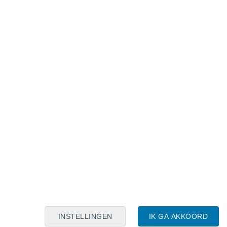
Maanskalender
Maa
Din
Woe
Don
Vri
Zat
Zon
8
9
10
11
12
13
14
15
16
17
18
19
20
21
INSTELLINGEN
IK GA AKKOORD
8