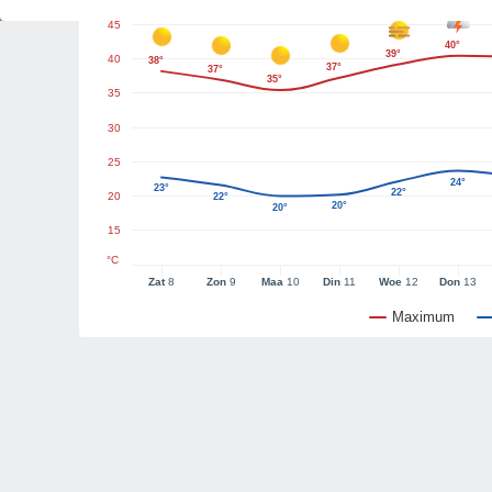
45
40°
39°
40
38°
37°
37°
35°
35
30
25
24°
23°
22°
20
22°
20°
20°
15
°C
Zat
8
Zon
9
Maa
10
Din
11
Woe
12
Don
13
Maximum