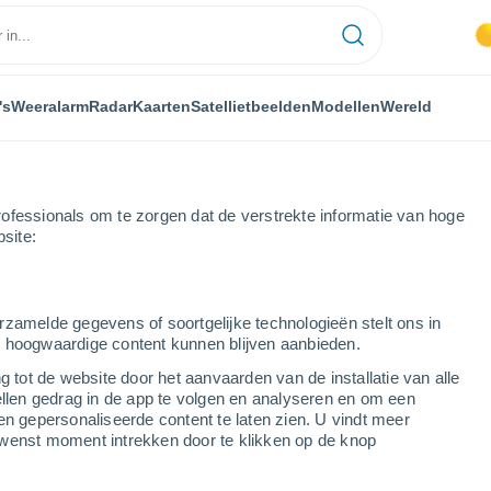
's
Weeralarm
Radar
Kaarten
Satellietbeelden
Modellen
Wereld
ofessionals om te zorgen dat de verstrekte informatie van hoge
bsite:
cos de la Frontera
rzamelde gegevens of soortgelijke technologieën stelt ons in
s hoogwaardige content kunnen blijven aanbieden.
era
g tot de website door het aanvaarden van de installatie van alle
ellen gedrag in de app te volgen en analyseren en om een
...
en gepersonaliseerde content te laten zien. U vindt meer
wenst moment intrekken door te klikken op de knop
Per uur
Onbewolkte lucht in de komende
uren