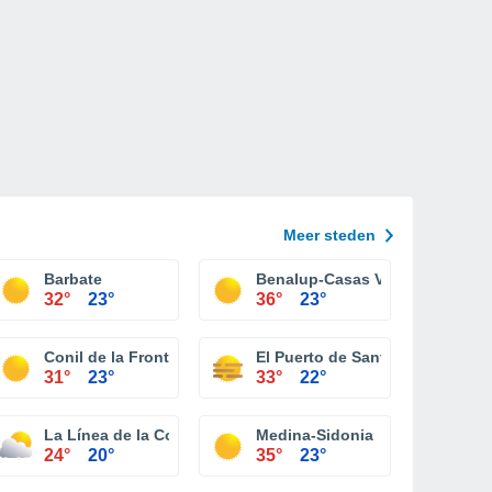
Meer steden
Barbate
Benalup-Casas Viejas
32°
23°
36°
23°
a
Conil de la Frontera
El Puerto de Santa María
31°
23°
33°
22°
La Línea de la Concepción
Medina-Sidonia
24°
20°
35°
23°