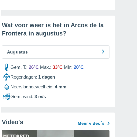
Wat voor weer is het in Arcos de la
Frontera in
augustus
?
Augustus
Gem, T.:
26°C
Max.:
33°C
Min:
20°C
Regendagen:
1
dagen
Neerslaghoeveelheid:
4 mm
Gem. wind:
3 m/s
Video's
Meer video´s