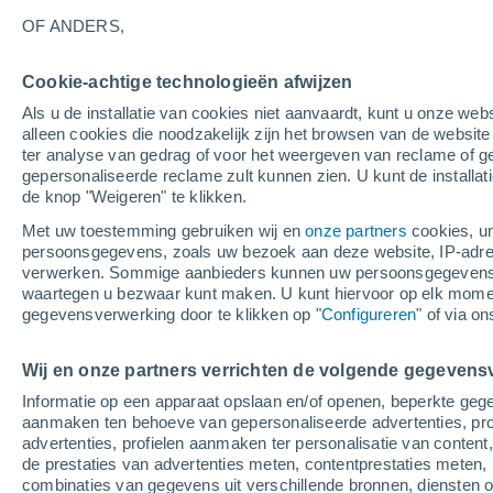
34°
OF ANDERS,
Cookie-achtige technologieën afwijzen
Westen
Als u de installatie van cookies niet aanvaardt, kunt u onze webs
Gevoelstemperatuur 35°
3
-
9 m/s
alleen cookies die noodzakelijk zijn het browsen van de websit
ter analyse van gedrag of voor het weergeven van reclame of g
gepersonaliseerde reclame zult kunnen zien. U kunt de installat
de knop "Weigeren" te klikken.
Weer 1 - 7 dagen
Kaarten: Temperatuur
Regenrada
Met uw toestemming gebruiken wij en
onze partners
cookies, un
persoonsgegevens, zoals uw bezoek aan deze website, IP-adresse
verwerken. Sommige aanbieders kunnen uw persoonsgegevens v
waartegen u bezwaar kunt maken. U kunt hiervoor op elk mom
Morgen
Maandag
Vandaag
gegevensverwerking door te klikken op "
Configureren
" of via o
9 Aug
10 Aug
8 Aug
Wij en onze partners verrichten de volgende gegevens
Informatie op een apparaat opslaan en/of openen, beperkte gege
aanmaken ten behoeve van gepersonaliseerde advertenties, prof
advertenties, profielen aanmaken ter personalisatie van content,
37°
/
22°
35°
/
20°
38°
/
23°
de prestaties van advertenties meten, contentprestaties meten, 
combinaties van gegevens uit verschillende bronnen, diensten