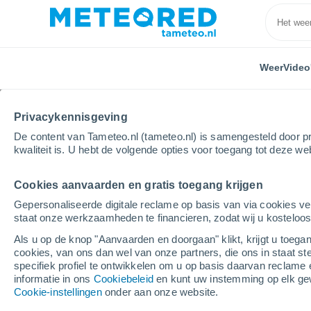
Weer
Video
Privacykennisgeving
De content van Tameteo.nl (tameteo.nl) is samengesteld door pr
kwaliteit is. U hebt de volgende opties voor toegang tot deze we
Cookies aanvaarden en gratis toegang krijgen
Home
Spanje
Andalusië
Provincie Cádiz
Ar
Gepersonaliseerde digitale reclame op basis van via cookies ve
staat onze werkzaamheden te financieren, zodat wij u kosteloo
Weer Arcos de la Front
Als u op de knop "Aanvaarden en doorgaan" klikt, krijgt u toegan
cookies, van ons dan wel van onze partners, die ons in staat st
19:25
Zaterdag
specifiek profiel te ontwikkelen om u op basis daarvan reclame 
informatie in ons
Cookiebeleid
en kunt uw instemming op elk ge
Cookie-instellingen
onder aan onze website.
Helder