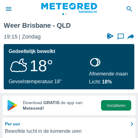
Weer Brisbane - QLD
nnisgeving
19:15
Zondag
...
van
tameteo.nl)
teld door
Gedeeltelijk bewolkt
s om te
18°
e verstrekte
an hoge
 U hebt de
Afnemende maan
ies voor
Gevoelstemperatuur 18°
Licht:
18%
deze
anvaarden
Download
GRATIS
de app van
Installeren
toegang
Meteored!
seerde
Per uur
lame op basis
Bewolkte lucht in de komende uren
ies