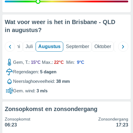
99 partners
Wat voor weer is het in Brisbane - QLD
in
augustus
?
Mei
Juni
Juli
Augustus
September
Oktober
Novemb
Gem, T.:
15°C
Max.:
22°C
Min:
9°C
Regendagen:
5
dagen
Neerslaghoeveelheid:
38 mm
Gem. wind:
3 m/s
Zonsopkomst en zonsondergang
Zonsopkomst
Zonsondergang
06:23
17:23