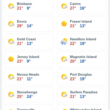
Brisbane
Cairns
21°
9°
27°
16°
Evora
Fraser Island
29°
14°
21°
13°
Gold Coast
Hamilton Island
21°
13°
22°
19°
Jersey Island
Magnetic Island
23°
9°
20°
18°
Noosa Heads
Port Douglas
21°
11°
23°
19°
Stonehenge
Surfers Paradise
25°
24°
21°
13°
Townsville
Whitsunday Island