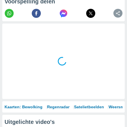
Voorspelling delen
Kaarten: Bewolking
Regenradar
Satelietbeelden
Weersmod
Uitgelichte video's