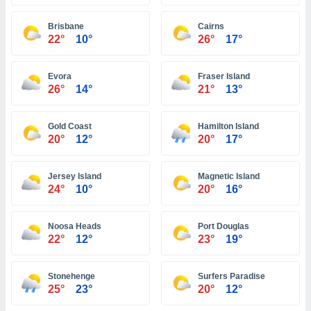
 zijn het
 de website
Brisbane
Cairns
talleerd,
22°
10°
26°
17°
 geen
den gebruikt
van gedrag
Evora
Fraser Island
 weergeven
26°
14°
21°
13°
 of
seerde
wel u wel
Gold Coast
Hamilton Island
et-
20°
12°
20°
17°
seerde
t kunnen
 de
Jersey Island
Magnetic Island
van cookies
24°
10°
20°
16°
toegang tot
rijgen door
Noosa Heads
Port Douglas
"Weigeren"
22°
12°
23°
19°
stemming
j en
Stonehenge
Surfers Paradise
25°
23°
20°
12°
s
cookies,
ficatoren of