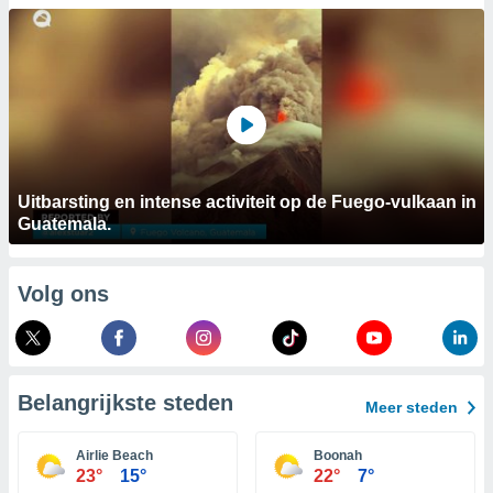
aliseerde
aten zien. U
nformatie in
leid
en kunt
ng op elk
ment
or te klikken
lingen
onder
bsite.
Uitbarsting en intense activiteit op de Fuego-vulkaan in
Guatemala.
,
htige
Volg ons
ieën
allatie van
 aanvaardt,
 website
Belangrijkste steden
Meer steden
lijven
n dat geval
Airlie Beach
Boonah
ij u dat
23°
15°
22°
7°
es die