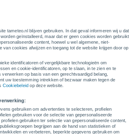
k
ite tameteo.nl blijven gebruiken. In dat geval informeren wij u dat
e worden geïnstalleerd, maar dat er geen cookies worden gebruikt
epersonaliseerde content, hoewel u wel algemene, niet-
ie van cookies afwijzen en toegang tot de website krijgen door op
Satelietbeelden
Weersmodellen
ieke identificatoren of vergelijkbare technologieën om
n en cookie-identificatoren, op te slaan, in te zien en te
erwerken op basis van een gerechtvaardigd belang,
ent uw toestemming intrekken of bezwaar maken tegen de
Dinsdag
Woensdag
Donderdag
Vrijdag
ns
Cookiebeleid
op deze website.
11 Aug
12 Aug
13 Aug
14 Aug
verwerking:
vens gebruiken om advertenties te selecteren, profielen
ielen gebruiken voor de selectie van gepersonaliseerde
 profielen gebruiken ter selectie van gepersonaliseerde content,
25°
/
14°
29°
/
13°
33°
/
15°
35°
/
18°
publieksgroepen begrijpen aan de hand van statistieken of
 ontwikkelen en verbeteren, beperkte gegevens gebruiken om