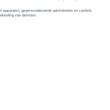
3
-
8
m/s
3
-
7
m/s
3
-
7
m/s
2
-
6
m/s
an apparaten, gepersonaliseerde advertenties en content,
ikkeling van diensten.
s
Noordoosten
5 Zwak
r
26°
1
-
5 m/s
SPF:
6-10
Noordoosten
4 Zwak
r
27°
2
-
6 m/s
SPF:
6-10
Noordoosten
3 Zwak
r
27°
2
-
6 m/s
SPF:
6-10
Noordoosten
1 Vrijwel geen
r
27°
2
-
6 m/s
SPF:
nee
Noordoosten
1 Vrijwel geen
r
27°
2
-
5 m/s
SPF:
nee