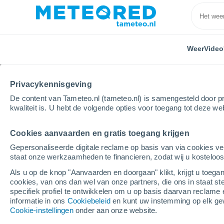
Weer
Video
Privacykennisgeving
De content van Tameteo.nl (tameteo.nl) is samengesteld door pr
kwaliteit is. U hebt de volgende opties voor toegang tot deze we
Cookies aanvaarden en gratis toegang krijgen
Home
Duitsland
Noordrijn-Westfalen
Bonn
Gepersonaliseerde digitale reclame op basis van via cookies ve
staat onze werkzaamheden te financieren, zodat wij u kosteloo
Weer Bonn
Als u op de knop "Aanvaarden en doorgaan" klikt, krijgt u toegan
cookies, van ons dan wel van onze partners, die ons in staat st
15:15
Zaterdag
specifiek profiel te ontwikkelen om u op basis daarvan reclame 
informatie in ons
Cookiebeleid
en kunt uw instemming op elk ge
Cookie-instellingen
onder aan onze website.
Helder