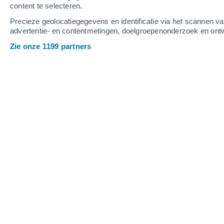
content te selecteren.
4
-
9
m/s
6
-
13
m/s
3
-
6
m/s
Precieze geolocatiegegevens en identificatie via het scannen v
advertentie- en contentmetingen, doelgroepenonderzoek en ontw
Het weer in Bonn vandaag
, 8 augustu
Zie onze 1199 partners
Helder
27°
15:00
Gevoelstemperatuu
Helder
27°
16:00
Gevoelstemperatuu
Helder
28°
17:00
Gevoelstemperatuu
Helder
28°
18:00
Gevoelstemperatuu
Helder
27°
19:00
Gevoelstemperatuu