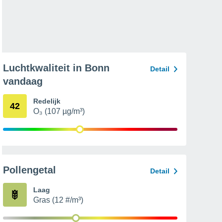
Luchtkwaliteit in Bonn
Detail
vandaag
Redelijk
42
O₃ (107 µg/m³)
Pollengetal
Detail
Laag
Gras (12 #/m³)