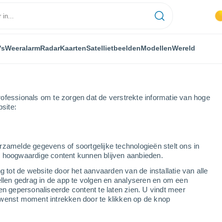
's
Weeralarm
Radar
Kaarten
Satellietbeelden
Modellen
Wereld
ofessionals om te zorgen dat de verstrekte informatie van hoge
bsite:
rzamelde gegevens of soortgelijke technologieën stelt ons in
s hoogwaardige content kunnen blijven aanbieden.
g tot de website door het aanvaarden van de installatie van alle
ellen gedrag in de app te volgen en analyseren en om een
...
en gepersonaliseerde content te laten zien. U vindt meer
wenst moment intrekken door te klikken op de knop
Per uur
Wisselend bewolkt in de
komende uren