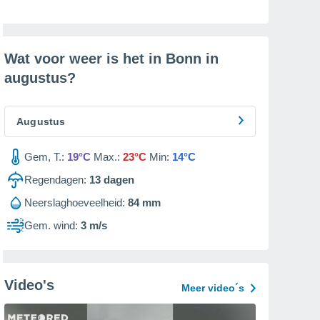
Wat voor weer is het in Bonn in
augustus
?
Augustus
Gem, T.:
19°C
Max.:
23°C
Min:
14°C
Regendagen:
13
dagen
Neerslaghoeveelheid:
84 mm
Gem. wind:
3 m/s
Video's
Meer video´s