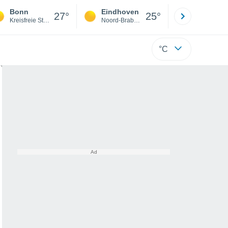
Bonn
Eindhoven
Rotterda
27°
25°
Kreisfreie Stadt Bonn
Noord-Brabant
Zuid-Hollan
°C