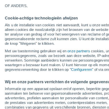
27°
OF ANDERS,
Cookie-achtige technologieën afwijzen
UV
5 Zwa
Als u de installatie van cookies niet aanvaardt, kunt u onze webs
Gevoelstemperatuur 26°
SPF
6-10
alleen cookies die noodzakelijk zijn het browsen van de websit
ter analyse van gedrag of voor het weergeven van reclame of g
gepersonaliseerde reclame zult kunnen zien. U kunt de installat
de knop "Weigeren" te klikken.
Weer 1 - 7 dagen
Kaarten: Bewolking
Regenradar
Met uw toestemming gebruiken wij en
onze partners
cookies, un
persoonsgegevens, zoals uw bezoek aan deze website, IP-adresse
verwerken. Sommige aanbieders kunnen uw persoonsgegevens v
waartegen u bezwaar kunt maken. U kunt hiervoor op elk mom
Morgen
Maandag
Vandaag
gegevensverwerking door te klikken op "
Configureren
" of via o
9 Aug
10 Aug
8 Aug
Wij en onze partners verrichten de volgende gegevens
Informatie op een apparaat opslaan en/of openen, beperkte gege
aanmaken ten behoeve van gepersonaliseerde advertenties, prof
advertenties, profielen aanmaken ter personalisatie van content,
33°
/
16°
30°
/
19°
28°
/
12°
de prestaties van advertenties meten, contentprestaties meten, 
combinaties van gegevens uit verschillende bronnen, diensten