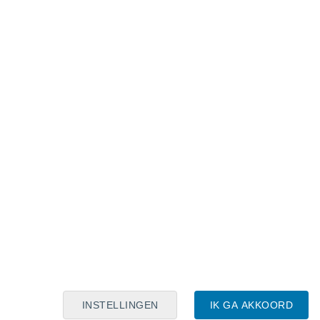
Maanskalender
Maa
Din
Woe
Don
Vri
Zat
Zon
8
9
10
11
12
13
14
15
16
17
18
19
20
21
INSTELLINGEN
IK GA AKKOORD
13