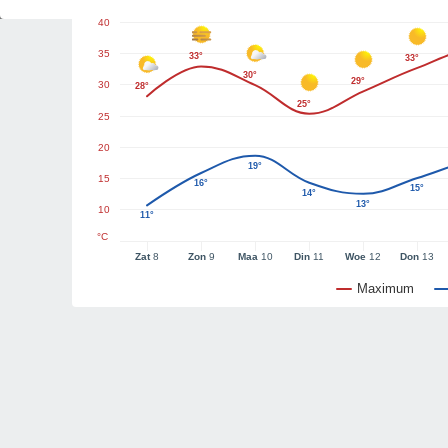
40
35
33°
33°
30°
29°
30
28°
25°
25
20
19°
15
16°
15°
14°
13°
10
11°
°C
Zat
8
Zon
9
Maa
10
Din
11
Woe
12
Don
13
Maximum