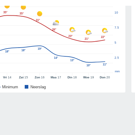
35°
10
35°
31°
7.5
26°
23°
22°
21°
5
19°
18°
18°
2.5
14°
13°
11°
10°
mm
Vri
14
Zat
15
Zon
16
Maa
17
Din
18
Woe
19
Don
20
Minimum
Neerslag