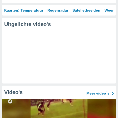
Kaarten: Temperatuur
Regenradar
Satelietbeelden
Weersm
Uitgelichte video's
Video's
Meer video´s