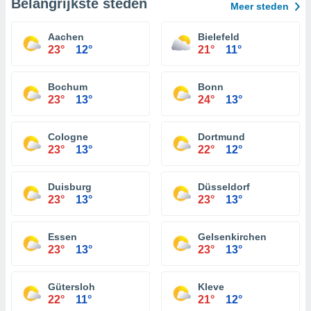
Belangrijkste steden
Meer steden
Aachen
Bielefeld
23°
12°
21°
11°
Bochum
Bonn
23°
13°
24°
13°
Cologne
Dortmund
23°
13°
22°
12°
Duisburg
Düsseldorf
23°
13°
23°
13°
Essen
Gelsenkirchen
23°
13°
23°
13°
Gütersloh
Kleve
22°
11°
21°
12°