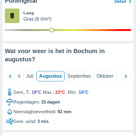
Pollengetal
Detail
Laag
99 partners
Gras (6 #/m³)
Wat voor weer is het in Bochum in
augustus
?
Mei
Juni
Juli
Augustus
September
Oktober
Novemb
Gem, T.:
18°C
Max.:
23°C
Min:
14°C
Regendagen:
15
dagen
Neerslaghoeveelheid:
92 mm
Gem. wind:
3 m/s