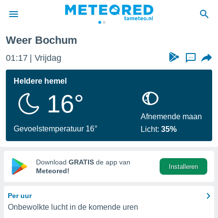
Weer Bochum
nnisgeving
01:17
Vrijdag
...
van
tameteo.nl)
teld door
Heldere hemel
s om te
16°
e verstrekte
an hoge
 U hebt de
Afnemende maan
ies voor
Gevoelstemperatuur 16°
Licht:
35%
deze
anvaarden
Download
GRATIS
de app van
Installeren
toegang
Meteored!
seerde
Per uur
lame op basis
Onbewolkte lucht in de komende uren
ies