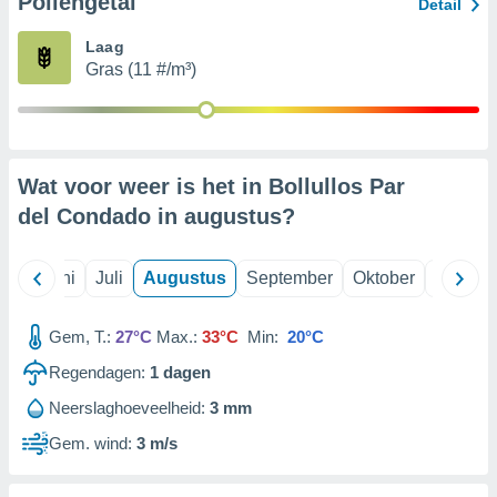
Pollengetal
Detail
Laag
99 partners
Gras (11 #/m³)
Wat voor weer is het in Bollullos Par
del Condado in
augustus
?
Mei
Juni
Juli
Augustus
September
Oktober
Novemb
Gem, T.:
27°C
Max.:
33°C
Min:
20°C
Regendagen:
1
dagen
Neerslaghoeveelheid:
3 mm
Gem. wind:
3 m/s