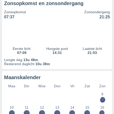
Zonsopkomst en zonsondergang
Zonsopkomst
Zonsondergang
07:37
21:25
Eerste licht
Hoogste punt
Laatste licht
07:09
14:31
21:53
Lengte dag
13u 48m
Resterend daglicht
10u 38m
Maanskalender
Maa
Din
Woe
Don
Vri
Zat
Zon
9
10
11
12
13
14
15
16