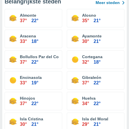
Belangrijkste steden
Meer steden
Almonte
Alosno
37°
22°
35°
21°
Aracena
Ayamonte
33°
18°
30°
21°
Bollullos Par del Condado
Cortegana
37°
22°
32°
18°
Encinasola
Gibraleón
33°
19°
37°
22°
Hinojos
Huelva
37°
22°
34°
22°
Isla Cristina
Isla del Moral
30°
21°
29°
21°