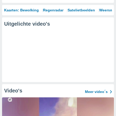
Kaarten: Bewolking
Regenradar
Satelietbeelden
Weersmod
Uitgelichte video's
Video's
Meer video´s