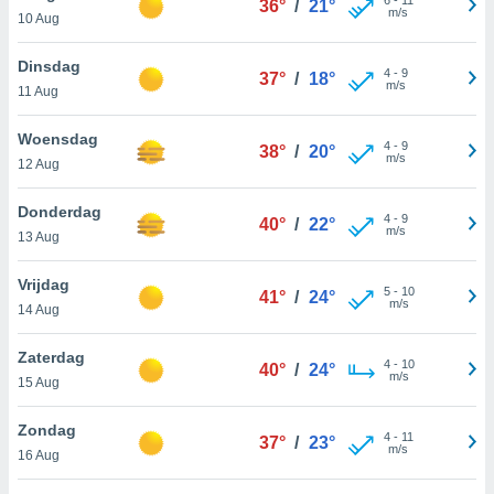
36°
/
21°
aliseerde
m/s
10 Aug
aten zien. U
nformatie in
Dinsdag
leid
en kunt
4
-
9
37°
/
18°
m/s
ng op elk
11 Aug
ment
or te klikken
Woensdag
4
-
9
38°
/
20°
m/s
12 Aug
lingen
onder
bsite.
Donderdag
4
-
9
40°
/
22°
m/s
13 Aug
,
htige
Vrijdag
5
-
10
41°
/
24°
ieën
m/s
14 Aug
allatie van
Zaterdag
4
-
10
40°
/
24°
 aanvaardt,
m/s
15 Aug
 website
lijven
Zondag
n dat geval
4
-
11
37°
/
23°
m/s
16 Aug
ij u dat
es die