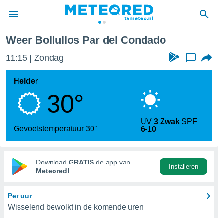
r del Condado
Weer Bollullos Par del Condado
nnisgeving
11:15
Zondag
...
van
tameteo.nl)
teld door
Helder
s om te
30°
e verstrekte
an hoge
 U hebt de
UV
3 Zwak
SPF
ies voor
Gevoelstemperatuur 30°
6-10
deze
anvaarden
Download
GRATIS
de app van
Installeren
toegang
Meteored!
seerde
Per uur
lame op basis
Wisselend bewolkt in de komende uren
ies