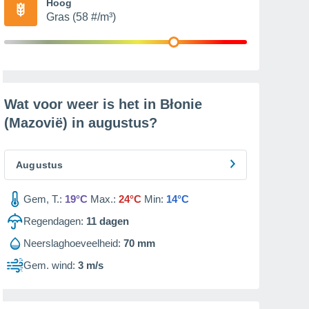
Hoog
Gras (58 #/m³)
Wat voor weer is het in Błonie
(Mazovië) in
augustus
?
Augustus
Gem, T.:
19°C
Max.:
24°C
Min:
14°C
Regendagen:
11
dagen
Neerslaghoeveelheid:
70 mm
Gem. wind:
3 m/s