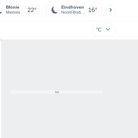
Błonie
Eindhoven
Rotterda
22°
16°
Masovia
Noord-Brabant
Zuid-Hollan
°C