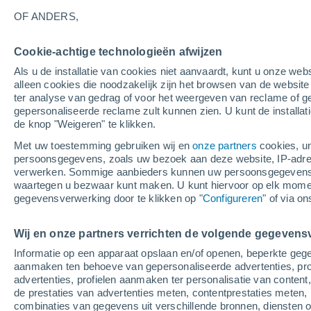
22°
OF ANDERS,
Afnemend
Cookie-achtige technologieën afwijzen
maan
Als u de installatie van cookies niet aanvaardt, kunt u onze webs
Gevoelstemperatuur 22°
Licht:
46%
alleen cookies die noodzakelijk zijn het browsen van de websit
ter analyse van gedrag of voor het weergeven van reclame of g
gepersonaliseerde reclame zult kunnen zien. U kunt de installat
de knop "Weigeren" te klikken.
Weer 1 - 7 dagen
Kaarten: Temperatuur
Regenrada
Met uw toestemming gebruiken wij en
onze partners
cookies, un
persoonsgegevens, zoals uw bezoek aan deze website, IP-adresse
verwerken. Sommige aanbieders kunnen uw persoonsgegevens v
waartegen u bezwaar kunt maken. U kunt hiervoor op elk mom
Morgen
Zaterdag
Vandaag
gegevensverwerking door te klikken op "
Configureren
" of via o
7 Aug
8 Aug
6 Aug
Wij en onze partners verrichten de volgende gegevens
Informatie op een apparaat opslaan en/of openen, beperkte gege
90%
30%
80%
aanmaken ten behoeve van gepersonaliseerde advertenties, prof
5.6 mm
0.2 mm
4.9 mm
advertenties, profielen aanmaken ter personalisatie van content,
25°
/
18°
22°
/
15°
33°
/
21°
de prestaties van advertenties meten, contentprestaties meten, 
combinaties van gegevens uit verschillende bronnen, diensten