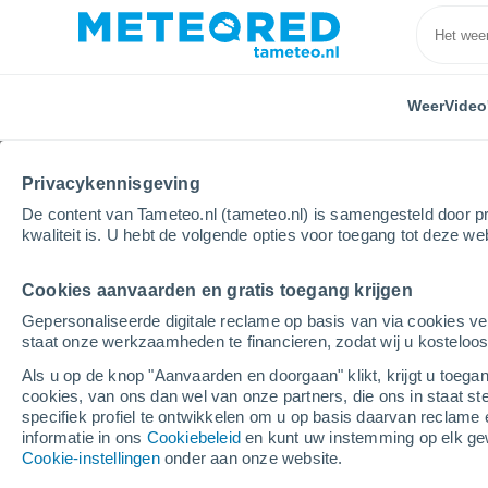
Weer
Video
Privacykennisgeving
De content van Tameteo.nl (tameteo.nl) is samengesteld door pr
kwaliteit is. U hebt de volgende opties voor toegang tot deze we
Cookies aanvaarden en gratis toegang krijgen
Home
Polen
Mazovië
Błonie
Gepersonaliseerde digitale reclame op basis van via cookies ve
staat onze werkzaamheden te financieren, zodat wij u kosteloo
Weer Błonie (Mazovië)
Als u op de knop "Aanvaarden en doorgaan" klikt, krijgt u toegan
cookies, van ons dan wel van onze partners, die ons in staat st
03:36
Donderdag
specifiek profiel te ontwikkelen om u op basis daarvan reclame 
informatie in ons
Cookiebeleid
en kunt uw instemming op elk ge
Cookie-instellingen
onder aan onze website.
Heldere hemel