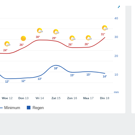
40
31°
30
30°
29°
26°
26°
26°
24°
20
18°
10
15°
15°
14°
13°
12°
12°
mm
Woe
12
Don
13
Vri
14
Zat
15
Zon
16
Maa
17
Din
18
Minimum
Regen