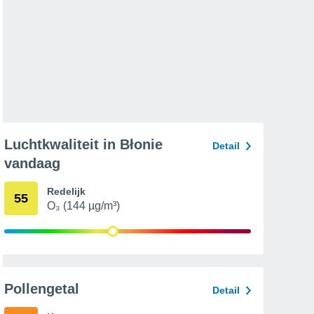
Luchtkwaliteit in Błonie
Detail
vandaag
Redelijk
55
O₃ (144 µg/m³)
Pollengetal
Detail