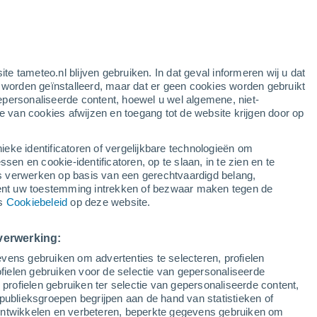
rode waarschuwing
extreme waarschuwing voor warme
temperaturen in Błonie vandaag
e
ite tameteo.nl blijven gebruiken. In dat geval informeren wij u dat
e worden geïnstalleerd, maar dat er geen cookies worden gebruikt
epersonaliseerde content, hoewel u wel algemene, niet-
ie van cookies afwijzen en toegang tot de website krijgen door op
r
Satelietbeelden
Weersmodellen
ieke identificatoren of vergelijkbare technologieën om
n en cookie-identificatoren, op te slaan, in te zien en te
erwerken op basis van een gerechtvaardigd belang,
ent uw toestemming intrekken of bezwaar maken tegen de
Zondag
Maandag
Dinsdag
Woensdag
ns
Cookiebeleid
op deze website.
9 Aug
10 Aug
11 Aug
12 Aug
verwerking:
vens gebruiken om advertenties te selecteren, profielen
ielen gebruiken voor de selectie van gepersonaliseerde
 profielen gebruiken ter selectie van gepersonaliseerde content,
24°
/
12°
29°
/
14°
24°
/
16°
24°
/
12°
publieksgroepen begrijpen aan de hand van statistieken of
 ontwikkelen en verbeteren, beperkte gegevens gebruiken om