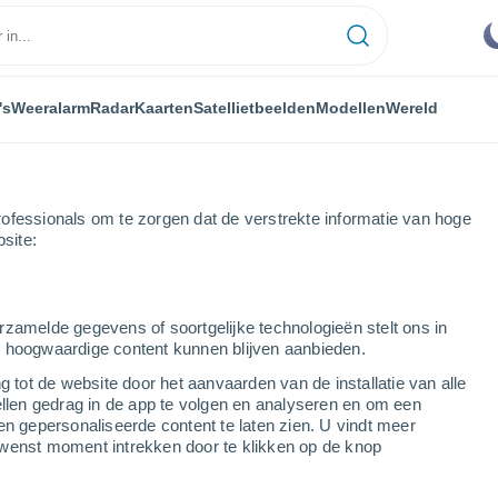
's
Weeralarm
Radar
Kaarten
Satellietbeelden
Modellen
Wereld
ofessionals om te zorgen dat de verstrekte informatie van hoge
bsite:
rzamelde gegevens of soortgelijke technologieën stelt ons in
s hoogwaardige content kunnen blijven aanbieden.
g tot de website door het aanvaarden van de installatie van alle
ellen gedrag in de app te volgen en analyseren en om een
...
en gepersonaliseerde content te laten zien. U vindt meer
wenst moment intrekken door te klikken op de knop
Per uur
Verstikkende hitte in de komende
uren