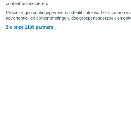
content te selecteren.
4
-
9
m/s
4
-
9
m/s
6
-
14
m/s
Precieze geolocatiegegevens en identificatie via het scannen v
advertentie- en contentmetingen, doelgroepenonderzoek en ontw
Het weer in Błonie vandaag
, 6 augus
Zie onze 1199 partners
Heldere hemel
22°
04:00
Gevoelstemperatuu
Helder
22°
05:00
Gevoelstemperatuu
Helder
22°
06:00
Gevoelstemperatuu
Helder
26°
08:00
Gevoelstemperatuu
Verspreide wolken
32°
11:00
Gevoelstemperatuu