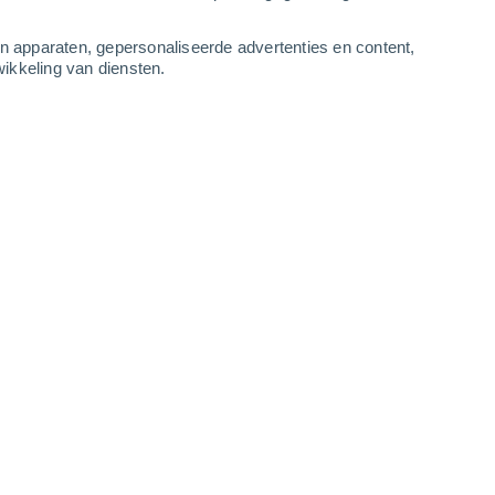
3
-
6
m/s
4
-
10
m/s
5
-
11
m/s
3
-
8
m/s
an apparaten, gepersonaliseerde advertenties en content,
ikkeling van diensten.
tus
Noorden
0 Vrijwel geen
r
22°
1
-
2 m/s
SPF:
nee
Noorden
0 Vrijwel geen
r
22°
1
-
1 m/s
SPF:
nee
Oosten
0 Vrijwel geen
r
21°
1
-
1 m/s
SPF:
nee
Oosten
1 Vrijwel geen
r
28°
1
-
3 m/s
SPF:
nee
Westen
5 Zwak
r
34°
1
-
4 m/s
SPF:
6-10