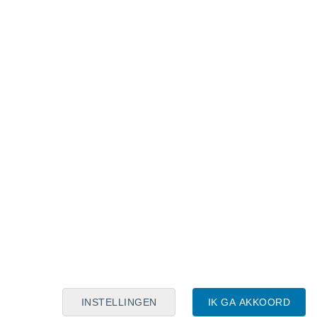
Maanskalender
Maa
Din
Woe
Don
Vri
Zat
Zon
6
7
8
9
10
11
12
13
14
15
16
17
18
19
INSTELLINGEN
IK GA AKKOORD