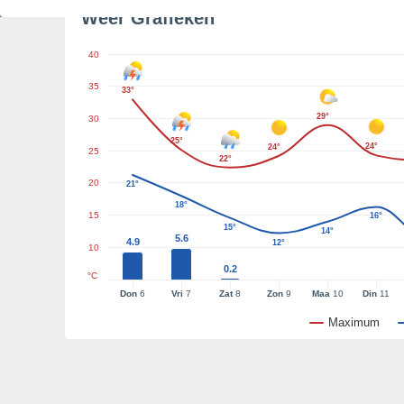
Weer Grafieken
40
35
33°
29°
30
25°
24°
24°
25
22°
20
21°
18°
15
16°
15°
14°
5.6
4.9
12°
10
0.2
°C
Don
6
Vri
7
Zat
8
Zon
9
Maa
10
Din
11
Maximum