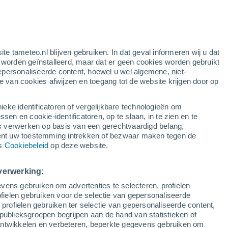
oranje waarschuwing
aanzienlijke waarschuwing voor
onweer in Białobrzegi vandaag
e
ite tameteo.nl blijven gebruiken. In dat geval informeren wij u dat
e worden geïnstalleerd, maar dat er geen cookies worden gebruikt
epersonaliseerde content, hoewel u wel algemene, niet-
ie van cookies afwijzen en toegang tot de website krijgen door op
lietbeelden
Weersmodellen
ieke identificatoren of vergelijkbare technologieën om
n en cookie-identificatoren, op te slaan, in te zien en te
erwerken op basis van een gerechtvaardigd belang,
ent uw toestemming intrekken of bezwaar maken tegen de
aandag
Dinsdag
Woensdag
Donderdag
ns
Cookiebeleid
op deze website.
10 Aug
11 Aug
12 Aug
13 Aug
verwerking:
vens gebruiken om advertenties te selecteren, profielen
30%
ielen gebruiken voor de selectie van gepersonaliseerde
0.3 mm
 profielen gebruiken ter selectie van gepersonaliseerde content,
31°
/
14°
25°
/
16°
24°
/
11°
27°
/
11°
publieksgroepen begrijpen aan de hand van statistieken of
 ontwikkelen en verbeteren, beperkte gegevens gebruiken om