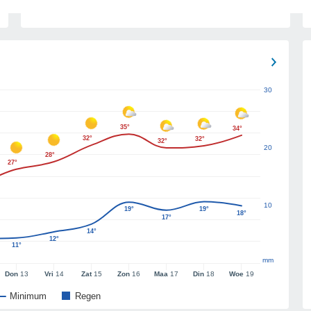
30
35°
34°
32°
32°
32°
20
28°
27°
10
19°
19°
18°
17°
14°
12°
11°
mm
Don
13
Vri
14
Zat
15
Zon
16
Maa
17
Din
18
Woe
19
Minimum
Regen