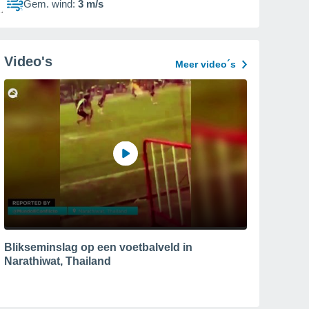
Gem. wind:
3 m/s
Video's
Meer video´s
Blikseminslag op een voetbalveld in
Narathiwat, Thailand