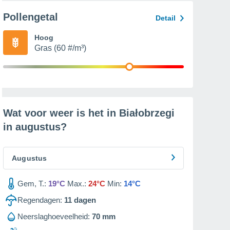
Pollengetal
Detail
Hoog
Gras (60 #/m³)
Wat voor weer is het in Białobrzegi
in
augustus
?
Augustus
Gem, T.:
19°C
Max.:
24°C
Min:
14°C
Regendagen:
11
dagen
Neerslaghoeveelheid:
70 mm