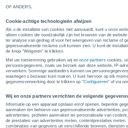
22°
OF ANDERS,
Afnemend
Cookie-achtige technologieën afwijzen
maan
Als u de installatie van cookies niet aanvaardt, kunt u onze webs
Gevoelstemperatuur 22°
Licht:
35%
alleen cookies die noodzakelijk zijn het browsen van de websit
ter analyse van gedrag of voor het weergeven van reclame of g
gepersonaliseerde reclame zult kunnen zien. U kunt de installat
de knop "Weigeren" te klikken.
Weer 1 - 7 dagen
Kaarten: Regen
Regenradar
Sate
Met uw toestemming gebruiken wij en
onze partners
cookies, un
persoonsgegevens, zoals uw bezoek aan deze website, IP-adresse
verwerken. Sommige aanbieders kunnen uw persoonsgegevens v
waartegen u bezwaar kunt maken. U kunt hiervoor op elk mom
Morgen
Zondag
M
Vandaag
gegevensverwerking door te klikken op "
Configureren
" of via o
8 Aug
9 Aug
7 Aug
Wij en onze partners verrichten de volgende gegevens
Informatie op een apparaat opslaan en/of openen, beperkte gege
90%
aanmaken ten behoeve van gepersonaliseerde advertenties, prof
3.5 mm
advertenties, profielen aanmaken ter personalisatie van content,
23°
/
15°
26°
/
11°
26°
/
18°
de prestaties van advertenties meten, contentprestaties meten, 
combinaties van gegevens uit verschillende bronnen, diensten