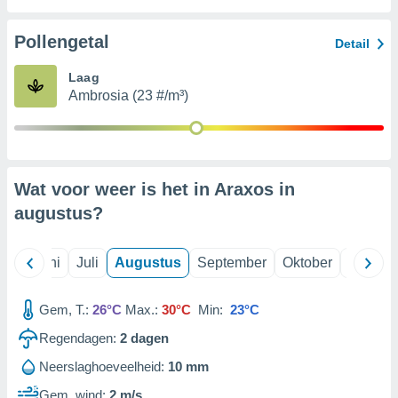
Pollengetal
99 partners
Detail
Laag
Ambrosia (23 #/m³)
Wat voor weer is het in Araxos in
augustus
?
Mei
Juni
Juli
Augustus
September
Oktober
Novemb
Gem, T.:
26°C
Max.:
30°C
Min:
23°C
Regendagen:
2
dagen
Neerslaghoeveelheid:
10 mm
Gem. wind:
2 m/s