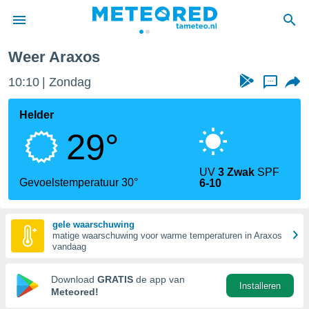
Weer Araxos
nnisgeving
10:10
Zondag
...
van
tameteo.nl)
teld door
Helder
s om te
29°
e verstrekte
an hoge
 U hebt de
UV
3 Zwak
SPF
ies voor
Gevoelstemperatuur 30°
6-10
deze
gele waarschuwing
anvaarden
matige waarschuwing voor warme temperaturen in Araxos
toegang
vandaag
seerde
Download
GRATIS
de app van
Installeren
lame op basis
Meteored!
ies