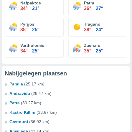
Nafpaktos
Patra
34°
21°
36°
27°
Pyrgos
Tragano
35°
25°
38°
24°
Vartholomio
Zacharo
34°
25°
35°
25°
Nabijgelegen plaatsen
Paralia
(25.17 km)
Andravida
(28.47 km)
Patra
(30.27 km)
Kastro Killini
(33.67 km)
Gastouni
(36.92 km)
Amaliada
(43.14 km)