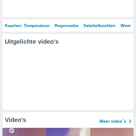
Kaarten: Temperatuur
Regenradar
Satelietbeelden
Weersm
Uitgelichte video's
Video's
Meer video´s