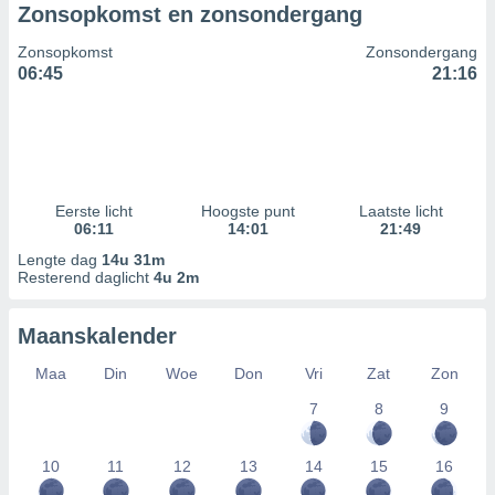
Zonsopkomst en zonsondergang
Zonsopkomst
Zonsondergang
06:45
21:16
Eerste licht
Hoogste punt
Laatste licht
06:11
14:01
21:49
Lengte dag
14u 31m
Resterend daglicht
4u 2m
Maanskalender
Maa
Din
Woe
Don
Vri
Zat
Zon
7
8
9
10
11
12
13
14
15
16