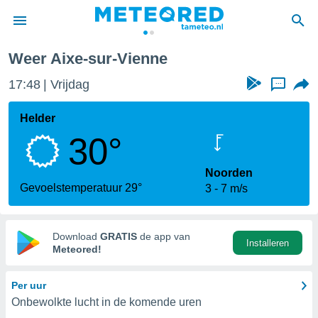
-sur-Vienne
Weer Aixe-sur-Vienne
nnisgeving
17:48
Vrijdag
...
van
tameteo.nl)
teld door
Helder
s om te
30°
e verstrekte
an hoge
 U hebt de
Noorden
ies voor
Gevoelstemperatuur 29°
3
7 m/s
deze
anvaarden
Download
GRATIS
de app van
Installeren
toegang
Meteored!
seerde
Per uur
lame op basis
Onbewolkte lucht in de komende uren
ies