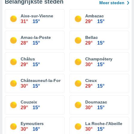
Belangrijkste steden
Meer steden
Aixe-sur-Vienne
Ambazac
31°
15°
29°
15°
Arnac-la-Poste
Bellac
28°
15°
29°
15°
Châlus
Champnétery
29°
15°
30°
15°
Châteauneuf-la-Forêt
Cieux
30°
15°
29°
15°
Couzeix
Dournazac
29°
15°
30°
15°
Eymoutiers
La Roche-l'Abeille
30°
16°
30°
15°