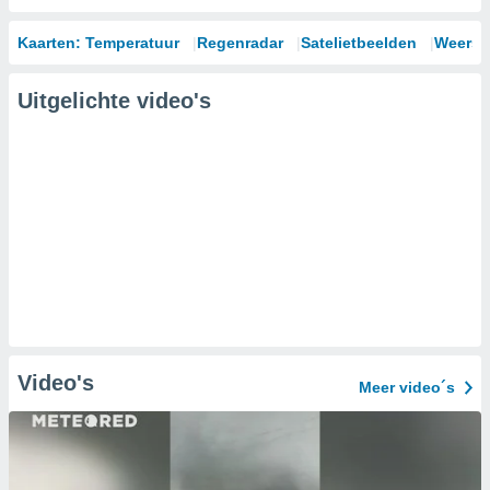
Kaarten: Temperatuur
Regenradar
Satelietbeelden
Weersm
Uitgelichte video's
Video's
Meer video´s