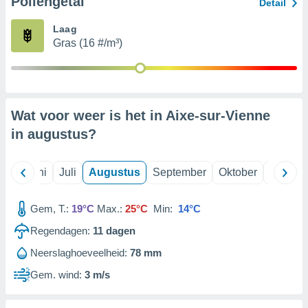
Pollengetal
Detail
Laag
99 partners
Gras (16 #/m³)
Wat voor weer is het in Aixe-sur-Vienne
in
augustus
?
Mei
Juni
Juli
Augustus
September
Oktober
Novemb
Gem, T.:
19°C
Max.:
25°C
Min:
14°C
Regendagen:
11
dagen
Neerslaghoeveelheid:
78 mm
Gem. wind:
3 m/s