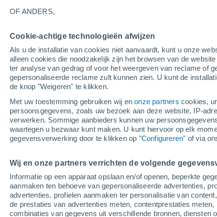
10°
OF ANDERS,
Afnemend
Cookie-achtige technologieën afwijzen
maan
Als u de installatie van cookies niet aanvaardt, kunt u onze webs
Gevoelstemperatuur 9°
Licht:
28%
alleen cookies die noodzakelijk zijn het browsen van de websit
ter analyse van gedrag of voor het weergeven van reclame of g
gepersonaliseerde reclame zult kunnen zien. U kunt de installat
de knop "Weigeren" te klikken.
Weer 1 - 7 dagen
Kaarten: Temperatuur
Regenrada
Met uw toestemming gebruiken wij en
onze partners
cookies, un
persoonsgegevens, zoals uw bezoek aan deze website, IP-adresse
verwerken. Sommige aanbieders kunnen uw persoonsgegevens v
waartegen u bezwaar kunt maken. U kunt hiervoor op elk mom
Morgen
Maandag
Vandaag
gegevensverwerking door te klikken op "
Configureren
" of via o
9 Aug
10 Aug
8 Aug
Wij en onze partners verrichten de volgende gegevens
Informatie op een apparaat opslaan en/of openen, beperkte gege
90%
90%
aanmaken ten behoeve van gepersonaliseerde advertenties, prof
5.2 mm
2 mm
advertenties, profielen aanmaken ter personalisatie van content,
17°
/
8°
16°
/
10°
16°
/
7°
de prestaties van advertenties meten, contentprestaties meten, 
combinaties van gegevens uit verschillende bronnen, diensten