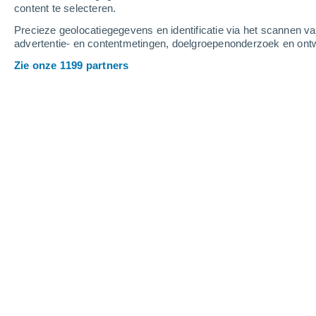
content te selecteren.
5
-
9
m/s
11
-
21
m/s
8
3
-
6
m/s
Precieze geolocatiegegevens en identificatie via het scannen v
advertentie- en contentmetingen, doelgroepenonderzoek en ontw
Het weer in Adamstown Heights - N
Zie onze 1199 partners
Heldere hemel
10°
01:00
Gevoelstemperatuu
Heldere hemel
9°
02:00
Gevoelstemperatuu
Heldere hemel
9°
03:00
Gevoelstemperatuu
Heldere hemel
8°
05:00
Gevoelstemperatuu
Verspreide wolken
9°
08:00
Gevoelstemperatuu