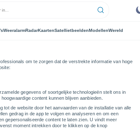
's
Weeralarm
Radar
Kaarten
Satellietbeelden
Modellen
Wereld
ofessionals om te zorgen dat de verstrekte informatie van hoge
bsite:
eights
rzamelde gegevens of soortgelijke technologieën stelt ons in
s hoogwaardige content kunnen blijven aanbieden.
ts - NSW
g tot de website door het aanvaarden van de installatie van alle
ellen gedrag in de app te volgen en analyseren en om een
...
en gepersonaliseerde content te laten zien. U vindt meer
wenst moment intrekken door te klikken op de knop
Per uur
Wisselend bewolkt in de
komende uren