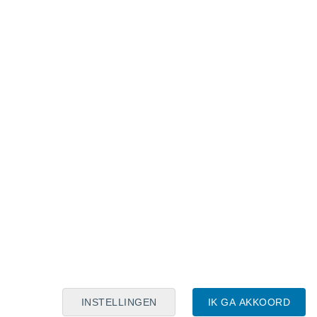
Maanskalender
Maa
Din
Woe
Don
Vri
Zat
Zon
8
9
10
11
12
13
14
15
16
17
18
19
20
21
INSTELLINGEN
IK GA AKKOORD