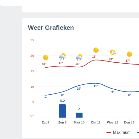
Tijd resterend tot zonsondergang
4u 55m
Weer Grafieken
25
20
19°
18°
17°
17°
16°
16°
15
11°
10
10°
9°
8°
8°
7°
5.2
5
2
°C
Zat
8
Zon
9
Maa
10
Din
11
Woe
12
Don
13
Maximum