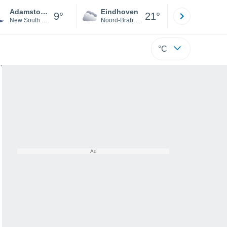
Adamstown Heights
Eindhoven
Rotterda
9°
21°
New South Wales
Noord-Brabant
Zuid-Hollan
°C