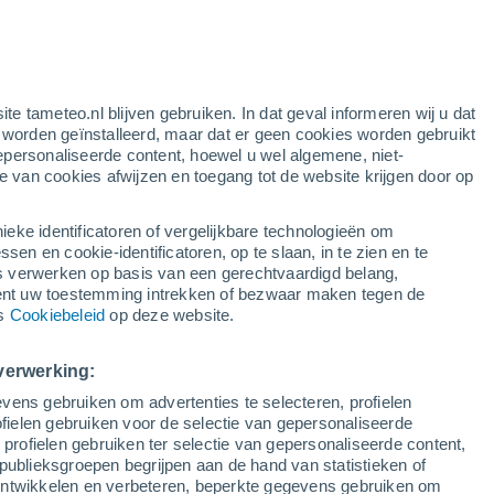
e
ite tameteo.nl blijven gebruiken. In dat geval informeren wij u dat
e worden geïnstalleerd, maar dat er geen cookies worden gebruikt
epersonaliseerde content, hoewel u wel algemene, niet-
ie van cookies afwijzen en toegang tot de website krijgen door op
r
Satelietbeelden
Weersmodellen
ieke identificatoren of vergelijkbare technologieën om
n en cookie-identificatoren, op te slaan, in te zien en te
erwerken op basis van een gerechtvaardigd belang,
ent uw toestemming intrekken of bezwaar maken tegen de
Dinsdag
Woensdag
Donderdag
Vrijdag
ns
Cookiebeleid
op deze website.
11 Aug
12 Aug
13 Aug
14 Aug
verwerking:
vens gebruiken om advertenties te selecteren, profielen
ielen gebruiken voor de selectie van gepersonaliseerde
 profielen gebruiken ter selectie van gepersonaliseerde content,
19°
/
11°
18°
/
9°
17°
/
8°
17°
/
9°
publieksgroepen begrijpen aan de hand van statistieken of
 ontwikkelen en verbeteren, beperkte gegevens gebruiken om