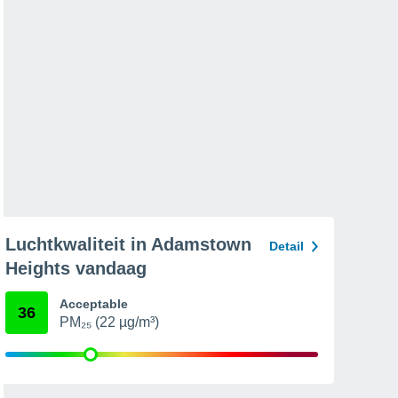
Luchtkwaliteit in Adamstown
Detail
Heights vandaag
Acceptable
36
PM₂₅ (22 µg/m³)