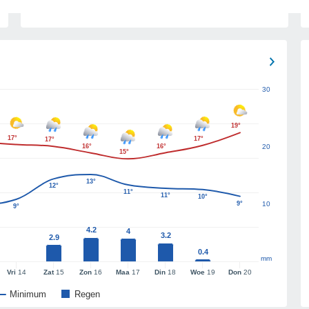
30
19°
17°
17°
17°
16°
16°
20
15°
13°
12°
11°
11°
10°
9°
10
9°
4.2
4
3.2
2.9
0.4
mm
Vri
14
Zat
15
Zon
16
Maa
17
Din
18
Woe
19
Don
20
Minimum
Regen