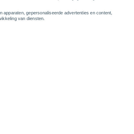
-
16
m/s
5
-
9
m/s
4
-
8
m/s
4
-
8
m/s
an apparaten, gepersonaliseerde advertenties en content,
ikkeling van diensten.
SW vandaag
, 8 augustus
Westen
0 Vrijwel geen
r
9°
2
-
4 m/s
SPF:
nee
Westen
0 Vrijwel geen
r
9°
2
-
4 m/s
SPF:
nee
Westen
0 Vrijwel geen
r
8°
2
-
4 m/s
SPF:
nee
Westen
0 Vrijwel geen
r
7°
2
-
4 m/s
SPF:
nee
Westen
0 Vrijwel geen
r
8°
2
-
4 m/s
SPF:
nee