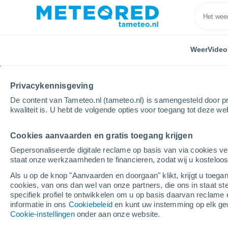
Weer
Video
Privacykennisgeving
De content van Tameteo.nl (tameteo.nl) is samengesteld door pr
kwaliteit is. U hebt de volgende opties voor toegang tot deze we
Cookies aanvaarden en gratis toegang krijgen
Home
Australia
New South Wales
Adamstown H
Gepersonaliseerde digitale reclame op basis van via cookies ve
staat onze werkzaamheden te financieren, zodat wij u kosteloo
Weer Adamstown Heigh
Als u op de knop "Aanvaarden en doorgaan" klikt, krijgt u toegan
cookies, van ons dan wel van onze partners, die ons in staat st
01:17
Zaterdag
specifiek profiel te ontwikkelen om u op basis daarvan reclame 
informatie in ons
Cookiebeleid
en kunt uw instemming op elk ge
Cookie-instellingen
onder aan onze website.
Heldere hemel