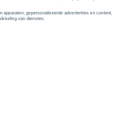
3
-
7
m/s
4
-
9
m/s
3
-
8
m/s
3
-
8
m/s
an apparaten, gepersonaliseerde advertenties en content,
ikkeling van diensten.
tus
Noordwesten
2 Vrijwel geen
r
30°
2
-
8 m/s
SPF:
nee
Noorden
1 Vrijwel geen
r
30°
1
-
4 m/s
SPF:
nee
Noorden
0 Vrijwel geen
r
30°
0
-
3 m/s
SPF:
nee
Westen
0 Vrijwel geen
r
28°
0
-
2 m/s
SPF:
nee
Westen
0 Vrijwel geen
r
26°
0
-
1 m/s
SPF:
nee