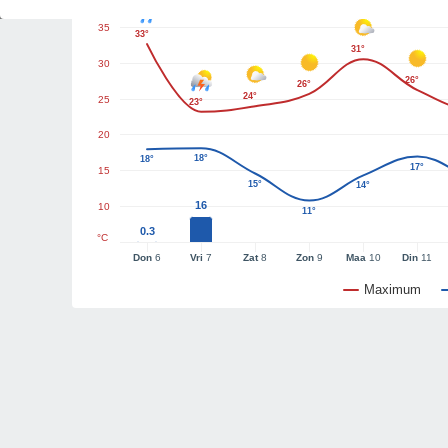
35
33°
31°
30
26°
26°
24°
25
23°
20
18°
18°
17°
15
15°
14°
16
10
11°
0.3
°C
Don
6
Vri
7
Zat
8
Zon
9
Maa
10
Din
11
Maximum