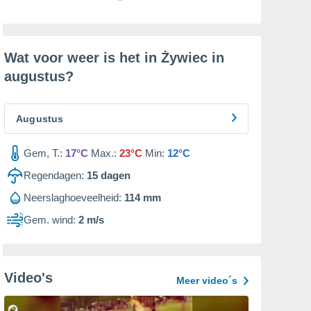
Wat voor weer is het in Żywiec in
augustus
?
Augustus
Gem, T.:
17°C
Max.:
23°C
Min:
12°C
Regendagen:
15
dagen
Neerslaghoeveelheid:
114 mm
Gem. wind:
2 m/s
Video's
Meer video´s