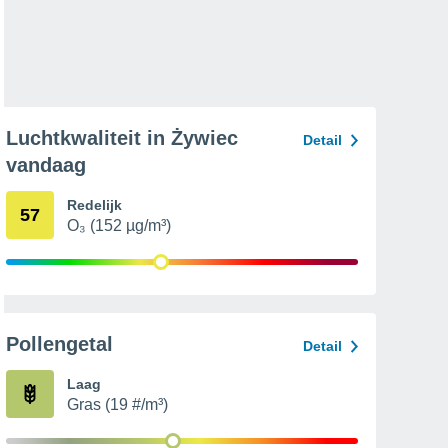
Luchtkwaliteit in Żywiec
Detail
vandaag
Redelijk
57
O₃ (152 µg/m³)
Pollengetal
Detail
Laag
Gras (19 #/m³)