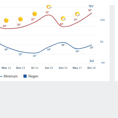
32°
31°
27°
27°
100
25°
24°
24°
50
16°
15°
14°
14°
13°
11°
11°
0.2
mm
Woe
12
Don
13
Vri
14
Zat
15
Zon
16
Maa
17
Din
18
Minimum
Regen