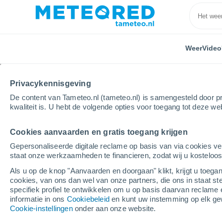
Weer
Video
Privacykennisgeving
De content van Tameteo.nl (tameteo.nl) is samengesteld door pr
kwaliteit is. U hebt de volgende opties voor toegang tot deze we
Cookies aanvaarden en gratis toegang krijgen
Home
Polen
Silezië
Żywiec
Gepersonaliseerde digitale reclame op basis van via cookies ve
staat onze werkzaamheden te financieren, zodat wij u kosteloo
Weer Żywiec
Als u op de knop "Aanvaarden en doorgaan" klikt, krijgt u toegan
cookies, van ons dan wel van onze partners, die ons in staat st
20:22
Donderdag
specifiek profiel te ontwikkelen om u op basis daarvan reclame 
informatie in ons
Cookiebeleid
en kunt uw instemming op elk ge
Cookie-instellingen
onder aan onze website.
Verspreide wolken