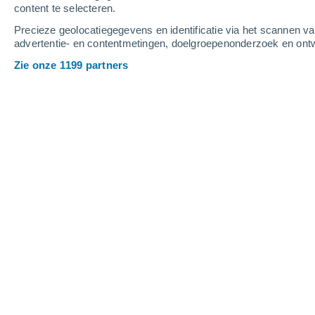
content te selecteren.
3
-
7
m/s
3
-
7
m/s
3
-
8
m/s
Precieze geolocatiegegevens en identificatie via het scannen v
advertentie- en contentmetingen, doelgroepenonderzoek en ontw
Het weer in Żywiec vandaag
, 6 augus
Zie onze 1199 partners
Verspreide wolken
29°
17:00
Gevoelstemperatuu
Verspreide wolken
28°
18:00
Gevoelstemperatuu
Verspreide wolken
27°
19:00
Gevoelstemperatuu
Verspreide wolken
26°
20:00
Gevoelstemperatuu
Heldere hemel
25°
21:00
Gevoelstemperatuu