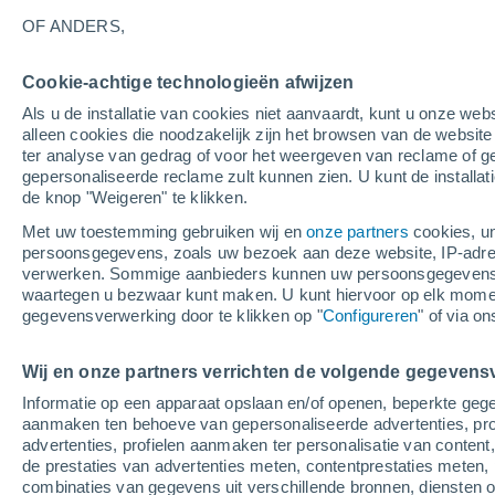
26°
OF ANDERS,
Cookie-achtige technologieën afwijzen
Westen
Als u de installatie van cookies niet aanvaardt, kunt u onze webs
Gevoelstemperatuur 28°
0
-
2 m/s
alleen cookies die noodzakelijk zijn het browsen van de websit
ter analyse van gedrag of voor het weergeven van reclame of g
gepersonaliseerde reclame zult kunnen zien. U kunt de installat
de knop "Weigeren" te klikken.
Weer 1 - 7 dagen
Kaarten: Bewolking
Regenradar
Met uw toestemming gebruiken wij en
onze partners
cookies, un
persoonsgegevens, zoals uw bezoek aan deze website, IP-adresse
verwerken. Sommige aanbieders kunnen uw persoonsgegevens v
waartegen u bezwaar kunt maken. U kunt hiervoor op elk mom
Morgen
Zaterdag
Vandaag
gegevensverwerking door te klikken op "
Configureren
" of via o
7 Aug
8 Aug
6 Aug
Wij en onze partners verrichten de volgende gegevens
Informatie op een apparaat opslaan en/of openen, beperkte gege
90%
30%
aanmaken ten behoeve van gepersonaliseerde advertenties, prof
16 mm
0.3 mm
advertenties, profielen aanmaken ter personalisatie van content,
23°
/
18°
24°
/
15°
33°
/
18°
de prestaties van advertenties meten, contentprestaties meten, 
combinaties van gegevens uit verschillende bronnen, diensten