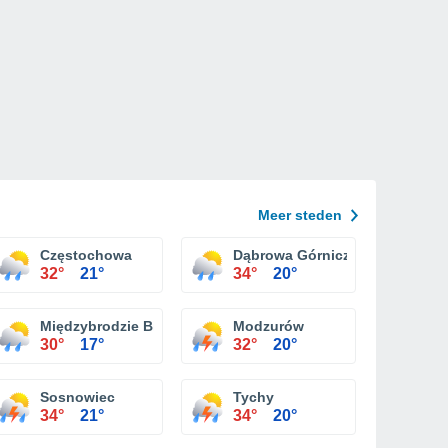
Meer steden
Częstochowa
Dąbrowa Górnicza
32°
21°
34°
20°
Międzybrodzie Bialskie
Modzurów
30°
17°
32°
20°
Sosnowiec
Tychy
34°
21°
34°
20°