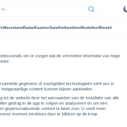
's
Weeralarm
Radar
Kaarten
Satellietbeelden
Modellen
Wereld
ofessionals om te zorgen dat de verstrekte informatie van hoge
bsite:
rzamelde gegevens of soortgelijke technologieën stelt ons in
s hoogwaardige content kunnen blijven aanbieden.
g tot de website door het aanvaarden van de installatie van alle
ellen gedrag in de app te volgen en analyseren en om een
...
en gepersonaliseerde content te laten zien. U vindt meer
wenst moment intrekken door te klikken op de knop
Per uur
Bewolkte lucht in de komende
uren