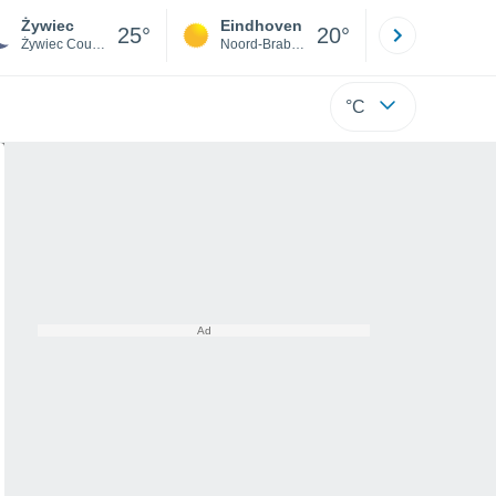
Żywiec
Eindhoven
Rotterda
25°
20°
Żywiec County
Noord-Brabant
Zuid-Hollan
°C