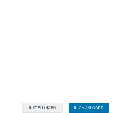
Maanskalender
Maa
Din
Woe
Don
Vri
Zat
Zon
6
7
8
9
10
11
12
13
14
15
16
17
18
19
INSTELLINGEN
IK GA AKKOORD
150