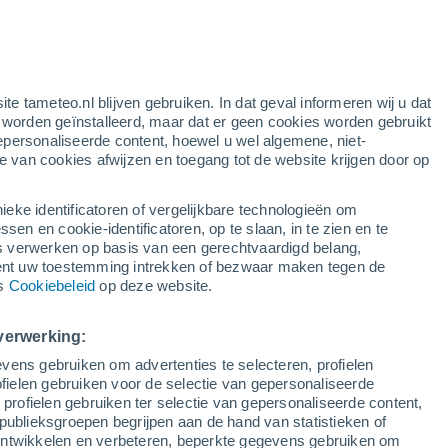
oranje waarschuwing
aanzienlijke waarschuwing voor
onweer in Żywiec vandaag
ite tameteo.nl blijven gebruiken. In dat geval informeren wij u dat
Kans op storm
e worden geïnstalleerd, maar dat er geen cookies worden gebruikt
Morgenochtend
epersonaliseerde content, hoewel u wel algemene, niet-
ie van cookies afwijzen en toegang tot de website krijgen door op
Satelietbeelden
Weersmodellen
ieke identificatoren of vergelijkbare technologieën om
n en cookie-identificatoren, op te slaan, in te zien en te
erwerken op basis van een gerechtvaardigd belang,
ent uw toestemming intrekken of bezwaar maken tegen de
Zondag
Maandag
Dinsdag
Woensdag
ns
Cookiebeleid
op deze website.
9 Aug
10 Aug
11 Aug
12 Aug
verwerking:
vens gebruiken om advertenties te selecteren, profielen
ielen gebruiken voor de selectie van gepersonaliseerde
 profielen gebruiken ter selectie van gepersonaliseerde content,
26°
/
11°
31°
/
14°
26°
/
17°
24°
/
14°
publieksgroepen begrijpen aan de hand van statistieken of
 ontwikkelen en verbeteren, beperkte gegevens gebruiken om