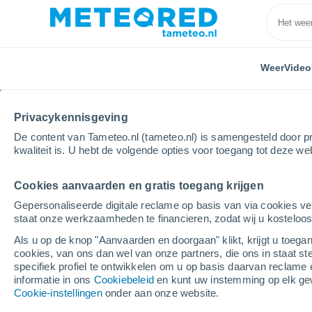
Weer
Video
Privacykennisgeving
De content van Tameteo.nl (tameteo.nl) is samengesteld door pr
kwaliteit is. U hebt de volgende opties voor toegang tot deze we
Cookies aanvaarden en gratis toegang krijgen
Home
Kazachstan
Atıraw
Zelenoe
Gepersonaliseerde digitale reclame op basis van via cookies ve
staat onze werkzaamheden te financieren, zodat wij u kosteloo
Weer Zelenoe
Als u op de knop "Aanvaarden en doorgaan" klikt, krijgt u toegan
cookies, van ons dan wel van onze partners, die ons in staat st
12:52
Zondag
specifiek profiel te ontwikkelen om u op basis daarvan reclame 
informatie in ons
Cookiebeleid
en kunt uw instemming op elk ge
Cookie-instellingen
onder aan onze website.
Helder