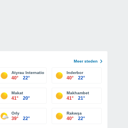
Meer steden
Atyrau International Airport
Inderbor
40°
22°
40°
22°
Makat
Makhambet
41°
20°
41°
21°
Orly
Rakwşa
39°
22°
40°
22°