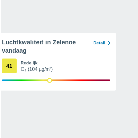
Luchtkwaliteit in Zelenoe
Detail
vandaag
Redelijk
41
O₃ (104 µg/m³)