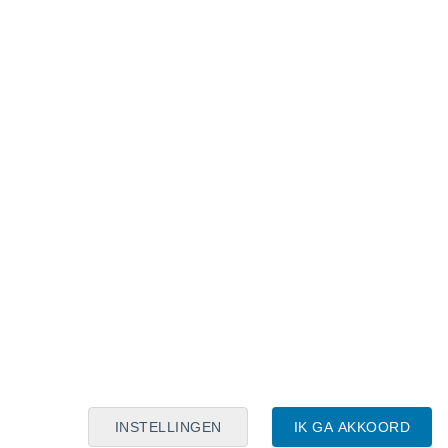
Maanskalender
Maa
Din
Woe
Don
Vri
Zat
Zon
9
10
11
12
13
14
15
16
17
18
19
20
21
22
INSTELLINGEN
IK GA AKKOORD
10