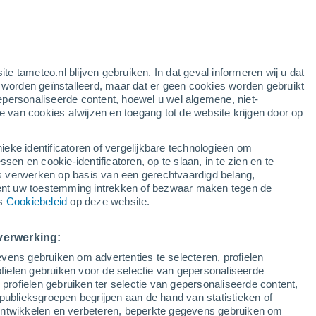
rode waarschuwing
extreme waarschuwing voor warme
temp. in Zelenoe vandaag
en
ite tameteo.nl blijven gebruiken. In dat geval informeren wij u dat
e worden geïnstalleerd, maar dat er geen cookies worden gebruikt
epersonaliseerde content, hoewel u wel algemene, niet-
ie van cookies afwijzen en toegang tot de website krijgen door op
Satelietbeelden
Weersmodellen
ieke identificatoren of vergelijkbare technologieën om
n en cookie-identificatoren, op te slaan, in te zien en te
erwerken op basis van een gerechtvaardigd belang,
ent uw toestemming intrekken of bezwaar maken tegen de
oensdag
Donderdag
Vrijdag
Zaterdag
ns
Cookiebeleid
op deze website.
12 Aug
13 Aug
14 Aug
15 Aug
verwerking:
vens gebruiken om advertenties te selecteren, profielen
ielen gebruiken voor de selectie van gepersonaliseerde
 profielen gebruiken ter selectie van gepersonaliseerde content,
35°
/
23°
36°
/
21°
29°
/
19°
29°
/
18°
publieksgroepen begrijpen aan de hand van statistieken of
 ontwikkelen en verbeteren, beperkte gegevens gebruiken om