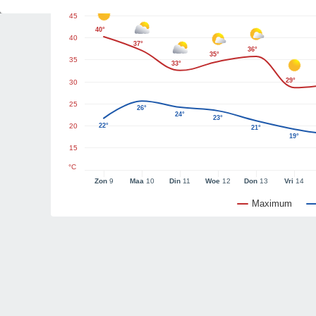
45
40°
40
37°
36°
35°
35
33°
29°
30
25
26°
24°
23°
20
22°
21°
19°
15
°C
Zon
9
Maa
10
Din
11
Woe
12
Don
13
Vri
14
Maximum