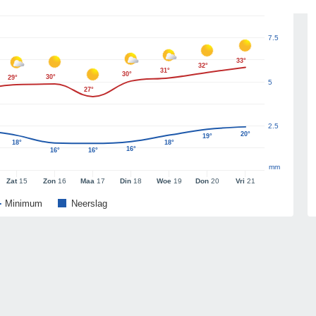
7.5
33°
32°
31°
30°
30°
29°
5
27°
2.5
20°
19°
18°
18°
16°
16°
16°
mm
Zat
15
Zon
16
Maa
17
Din
18
Woe
19
Don
20
Vri
21
Minimum
Neerslag