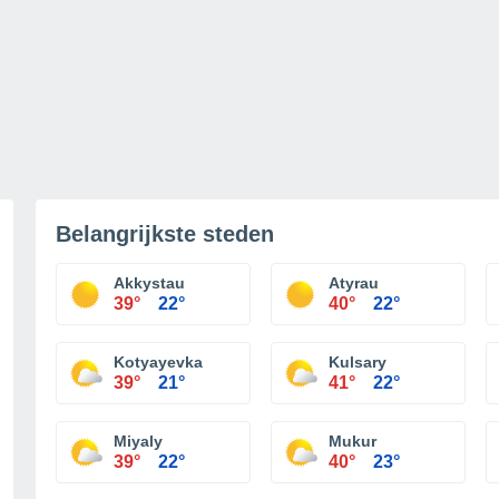
Belangrijkste steden
Akkystau
Atyrau
39°
22°
40°
22°
Kotyayevka
Kulsary
39°
21°
41°
22°
Miyaly
Mukur
39°
22°
40°
23°