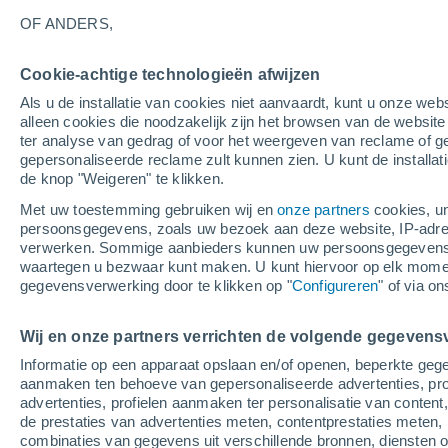
38°
OF ANDERS,
Cookie-achtige technologieën afwijzen
Zuidwest
Als u de installatie van cookies niet aanvaardt, kunt u onze webs
Gevoelstemperatuur 35°
5
-
9 m/s
alleen cookies die noodzakelijk zijn het browsen van de websit
ter analyse van gedrag of voor het weergeven van reclame of g
gepersonaliseerde reclame zult kunnen zien. U kunt de installat
de knop "Weigeren" te klikken.
Weer 1 - 7 dagen
Kaarten: Bewolking
Regenradar
Met uw toestemming gebruiken wij en
onze partners
cookies, un
persoonsgegevens, zoals uw bezoek aan deze website, IP-adresse
verwerken. Sommige aanbieders kunnen uw persoonsgegevens v
waartegen u bezwaar kunt maken. U kunt hiervoor op elk mom
Morgen
Dinsdag
W
Vandaag
gegevensverwerking door te klikken op "
Configureren
" of via o
10 Aug
11 Aug
9 Aug
Wij en onze partners verrichten de volgende gegevens
Informatie op een apparaat opslaan en/of openen, beperkte gege
aanmaken ten behoeve van gepersonaliseerde advertenties, prof
advertenties, profielen aanmaken ter personalisatie van content,
37°
/
26°
33°
/
24°
40°
/
22°
de prestaties van advertenties meten, contentprestaties meten, 
combinaties van gegevens uit verschillende bronnen, diensten