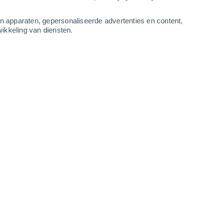
5
-
8
m/s
9
-
14
m/s
7
-
12
m/s
8
-
16
m/s
an apparaten, gepersonaliseerde advertenties en content,
ikkeling van diensten.
stus
Zuidwesten
7 Matig
ur
35°
5
-
9 m/s
SPF:
15-25
Zuidwesten
7 Matig
ur
36°
5
-
9 m/s
SPF:
15-25
Zuidwesten
6 Matig
ur
37°
5
-
9 m/s
SPF:
15-25
Zuidwesten
5 Zwak
ur
37°
5
-
9 m/s
SPF:
6-10
n
Zuidwesten
3 Zwak
ur
37°
5
-
9 m/s
SPF:
6-10