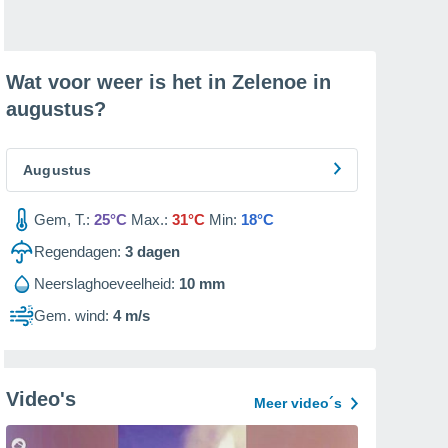
Wat voor weer is het in Zelenoe in
augustus
?
Augustus
Gem, T.:
25°C
Max.:
31°C
Min:
18°C
Regendagen:
3
dagen
Neerslaghoeveelheid:
10 mm
Gem. wind:
4 m/s
Video's
Meer video´s