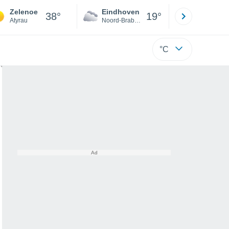
Zelenoe
Eindhoven
Rotterda
38°
19°
Atyrau
Noord-Brabant
Zuid-Hollan
°C