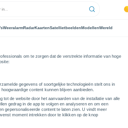
's
Weeralarm
Radar
Kaarten
Satellietbeelden
Modellen
Wereld
ofessionals om te zorgen dat de verstrekte informatie van hoge
bsite:
rzamelde gegevens of soortgelijke technologieën stelt ons in
s hoogwaardige content kunnen blijven aanbieden.
g tot de website door het aanvaarden van de installatie van alle
ellen gedrag in de app te volgen en analyseren en om een
...
en gepersonaliseerde content te laten zien. U vindt meer
wenst moment intrekken door te klikken op de knop
Per uur
Bewolkte lucht in de komende
uren