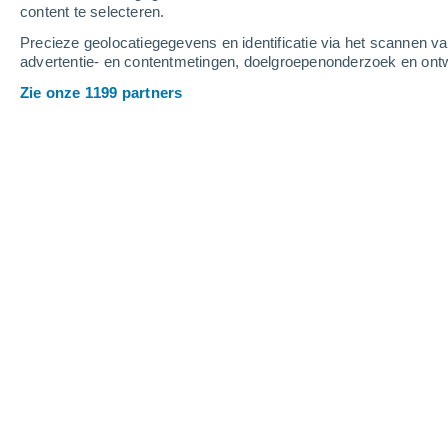
content te selecteren.
8
-
13
m/s
8
-
13
m/s
7
-
10
m/s
Precieze geolocatiegegevens en identificatie via het scannen v
advertentie- en contentmetingen, doelgroepenonderzoek en ontw
Het weer in Zelenoe vandaag
, 9 augu
Zie onze 1199 partners
Helder
38°
13:00
Gevoelstemperatu
Helder
39°
14:00
Gevoelstemperatu
Helder
39°
15:00
Gevoelstemperatu
Helder
40°
16:00
Gevoelstemperatu
Verspreide wolke
40°
17:00
Gevoelstemperatu