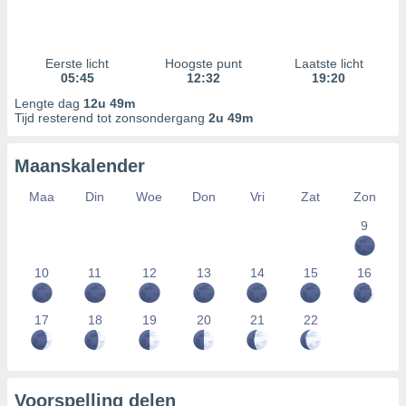
Eerste licht
Hoogste punt
Laatste licht
05:45
12:32
19:20
Lengte dag
12u 49m
Tijd resterend tot zonsondergang
2u 49m
Maanskalender
Maa
Din
Woe
Don
Vri
Zat
Zon
9
10
11
12
13
14
15
16
17
18
19
20
21
22
Voorspelling delen