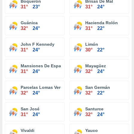
Boquerón
Brisas De Mal
31°
23°
31°
24°
Guánica
Hacienda Rolón
32°
24°
31°
22°
John F Kennedy
Limón
31°
24°
30°
22°
Mansiones De Espana
Mayagüez
31°
24°
32°
24°
Parcelas Lomas Verdes
San Germán
32°
24°
32°
22°
San José
Santurce
31°
24°
32°
24°
Vivaldi
Yauco