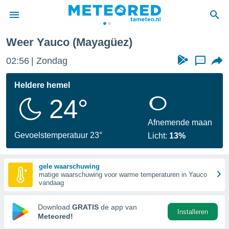
Weer Yauco (Mayagüez)
nnisgeving
02:56
Zondag
...
van
tameteo.nl)
teld door
Heldere hemel
s om te
24°
e verstrekte
an hoge
 U hebt de
Afnemende maan
ies voor
Gevoelstemperatuur 23°
Licht:
13%
deze
gele waarschuwing
anvaarden
matige waarschuwing voor warme temperaturen in Yauco
toegang
vandaag
seerde
Download
GRATIS
de app van
Installeren
lame op basis
Meteored!
ies