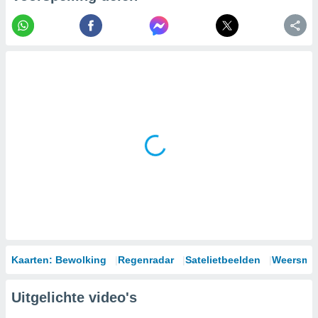
Kaarten: Bewolking
Regenradar
Satelietbeelden
Weersmod
Uitgelichte video's