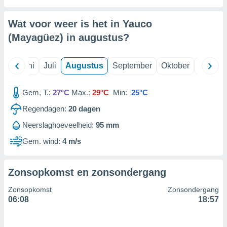
Wat voor weer is het in Yauco
99 partners
(Mayagüez) in
augustus
?
Mei
Juni
Juli
Augustus
September
Oktober
Novemb
Gem, T.:
27°C
Max.:
29°C
Min:
25°C
Regendagen:
20
dagen
Neerslaghoeveelheid:
95 mm
Gem. wind:
4 m/s
Zonsopkomst en zonsondergang
Zonsopkomst
Zonsondergang
06:08
18:57