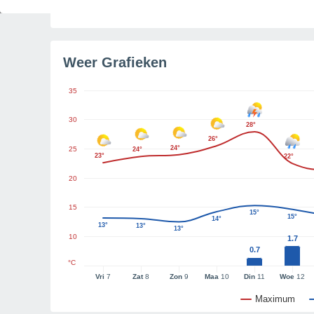
Tijd resterend tot zonsondergang
2u 20m
Weer Grafieken
35
30
28°
26°
24°
25
24°
23°
22°
20
15
15°
15°
14°
13°
13°
13°
10
1.7
0.7
°C
Vri
7
Zat
8
Zon
9
Maa
10
Din
11
Woe
12
Maximum