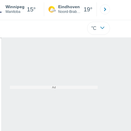
Winnipeg
Eindhoven
Rotterda
15°
19°
Manitoba
Noord-Brabant
Zuid-Hollan
°C