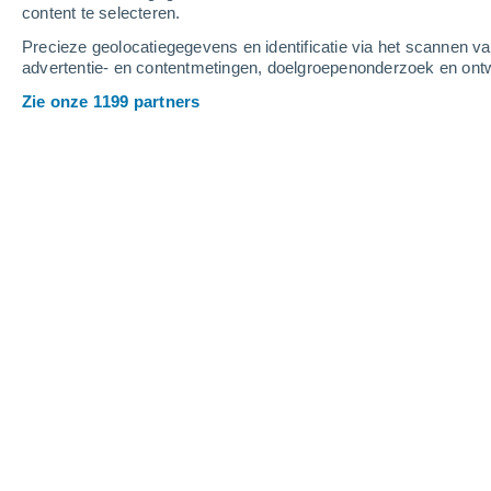
content te selecteren.
5
-
12
m/s
3
-
7
m/s
5
-
11
m/s
Precieze geolocatiegegevens en identificatie via het scannen v
advertentie- en contentmetingen, doelgroepenonderzoek en ontw
Het weer in Winnipeg - MB vandaag
,
Zie onze 1199 partners
Heldere hemel
15°
03:00
Gevoelstemperatuu
Heldere hemel
14°
04:00
Gevoelstemperatuu
Heldere hemel
14°
05:00
Gevoelstemperatuu
Helder
14°
06:00
Gevoelstemperatuu
Helder
15°
08:00
Gevoelstemperatuu