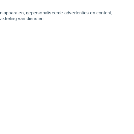
3
-
8
m/s
3
-
11
m/s
5
-
12
m/s
4
-
12
m/s
an apparaten, gepersonaliseerde advertenties en content,
ikkeling van diensten.
 7 augustus
Westen
0 Vrijwel geen
r
15°
3
-
7 m/s
SPF:
nee
Westen
0 Vrijwel geen
r
14°
3
-
6 m/s
SPF:
nee
Westen
0 Vrijwel geen
r
14°
3
-
6 m/s
SPF:
nee
Westen
0 Vrijwel geen
r
14°
3
-
6 m/s
SPF:
nee
Westen
0 Vrijwel geen
r
15°
3
-
6 m/s
SPF:
nee