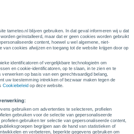
gele waarschuwing
matige waarschuwing voor onweer in
Winnipeg vandaag
e
ite tameteo.nl blijven gebruiken. In dat geval informeren wij u dat
e worden geïnstalleerd, maar dat er geen cookies worden gebruikt
epersonaliseerde content, hoewel u wel algemene, niet-
ie van cookies afwijzen en toegang tot de website krijgen door op
r
Satelietbeelden
Weersmodellen
ieke identificatoren of vergelijkbare technologieën om
n en cookie-identificatoren, op te slaan, in te zien en te
erwerken op basis van een gerechtvaardigd belang,
ent uw toestemming intrekken of bezwaar maken tegen de
aandag
Dinsdag
Woensdag
Donderdag
ns
Cookiebeleid
op deze website.
10 Aug
11 Aug
12 Aug
13 Aug
verwerking:
vens gebruiken om advertenties te selecteren, profielen
50%
60%
50%
ielen gebruiken voor de selectie van gepersonaliseerde
0.7 mm
1.7 mm
0.2 mm
 profielen gebruiken ter selectie van gepersonaliseerde content,
26°
/
14°
28°
/
15°
22°
/
15°
21°
/
13°
publieksgroepen begrijpen aan de hand van statistieken of
 ontwikkelen en verbeteren, beperkte gegevens gebruiken om