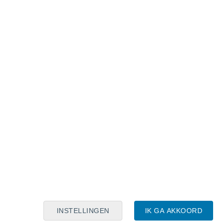
Maanskalender
Maa
Din
Woe
Don
Vri
Zat
Zon
7
8
9
10
11
12
13
14
15
16
17
18
19
20
INSTELLINGEN
IK GA AKKOORD