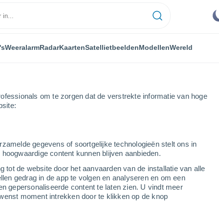
's
Weeralarm
Radar
Kaarten
Satellietbeelden
Modellen
Wereld
ofessionals om te zorgen dat de verstrekte informatie van hoge
bsite:
rzamelde gegevens of soortgelijke technologieën stelt ons in
s hoogwaardige content kunnen blijven aanbieden.
g tot de website door het aanvaarden van de installatie van alle
ellen gedrag in de app te volgen en analyseren en om een
...
en gepersonaliseerde content te laten zien. U vindt meer
wenst moment intrekken door te klikken op de knop
Per uur
Onbewolkte lucht in de komende
uren