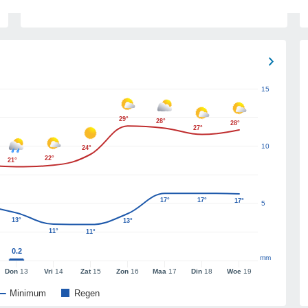
15
29°
28°
28°
27°
10
24°
22°
21°
17°
17°
17°
5
13°
13°
11°
11°
0.2
mm
Don
13
Vri
14
Zat
15
Zon
16
Maa
17
Din
18
Woe
19
Minimum
Regen