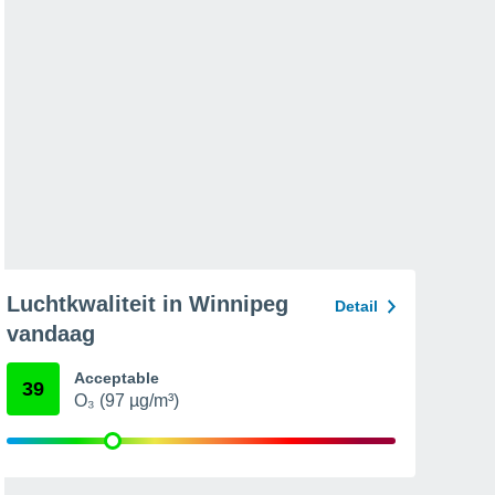
Luchtkwaliteit in Winnipeg
Detail
vandaag
Acceptable
39
O₃ (97 µg/m³)