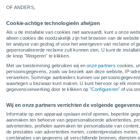
15°
OF ANDERS,
Afnemend
Cookie-achtige technologieën afwijzen
maan
Als u de installatie van cookies niet aanvaardt, kunt u onze webs
Gevoelstemperatuur 15°
Licht:
32%
alleen cookies die noodzakelijk zijn het browsen van de websit
ter analyse van gedrag of voor het weergeven van reclame of g
gepersonaliseerde reclame zult kunnen zien. U kunt de installat
de knop "Weigeren" te klikken.
Weer 1 - 7 dagen
Kaarten: Temperatuur
Regenrada
Met uw toestemming gebruiken wij en
onze partners
cookies, un
persoonsgegevens, zoals uw bezoek aan deze website, IP-adresse
verwerken. Sommige aanbieders kunnen uw persoonsgegevens v
waartegen u bezwaar kunt maken. U kunt hiervoor op elk mom
Morgen
Zondag
M
Vandaag
gegevensverwerking door te klikken op "
Configureren
" of via o
8 Aug
9 Aug
7 Aug
Wij en onze partners verrichten de volgende gegevens
Informatie op een apparaat opslaan en/of openen, beperkte gege
aanmaken ten behoeve van gepersonaliseerde advertenties, prof
advertenties, profielen aanmaken ter personalisatie van content,
24°
/
13°
24°
/
13°
23°
/
13°
de prestaties van advertenties meten, contentprestaties meten, 
combinaties van gegevens uit verschillende bronnen, diensten