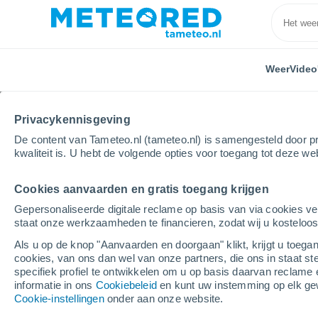
Weer
Video
Privacykennisgeving
De content van Tameteo.nl (tameteo.nl) is samengesteld door pr
kwaliteit is. U hebt de volgende opties voor toegang tot deze we
Cookies aanvaarden en gratis toegang krijgen
Home
Canada
Manitoba
Winnipeg
Gepersonaliseerde digitale reclame op basis van via cookies ve
staat onze werkzaamheden te financieren, zodat wij u kosteloo
Weer Winnipeg - MB
Als u op de knop "Aanvaarden en doorgaan" klikt, krijgt u toegan
cookies, van ons dan wel van onze partners, die ons in staat st
03:09
Vrijdag
specifiek profiel te ontwikkelen om u op basis daarvan reclame 
informatie in ons
Cookiebeleid
en kunt uw instemming op elk ge
Cookie-instellingen
onder aan onze website.
Heldere hemel