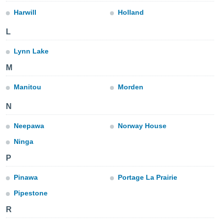
aliseerde
Harwill
Holland
aten zien. U
nformatie in
leid
L
en kunt
ng op elk
ment
Lynn Lake
or te klikken
M
lingen
onder
Manitou
Morden
bsite.
N
,
htige
Neepawa
Norway House
ieën
Ninga
allatie van
P
 aanvaardt,
 website
Pinawa
Portage La Prairie
lijven
Pipestone
n dat geval
ij u dat
R
es die