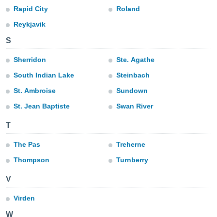
 zijn het
Rapid City
Roland
 de website
talleerd,
Reykjavik
 geen
den gebruikt
S
van gedrag
 weergeven
Sherridon
Ste. Agathe
 of
South Indian Lake
Steinbach
seerde
wel u wel
St. Ambroise
Sundown
et-
seerde
St. Jean Baptiste
Swan River
t kunnen
 de
T
van cookies
toegang tot
The Pas
Treherne
rijgen door
"Weigeren"
Thompson
Turnberry
V
stemming
j en
Virden
s
cookies,
ficatoren of
W