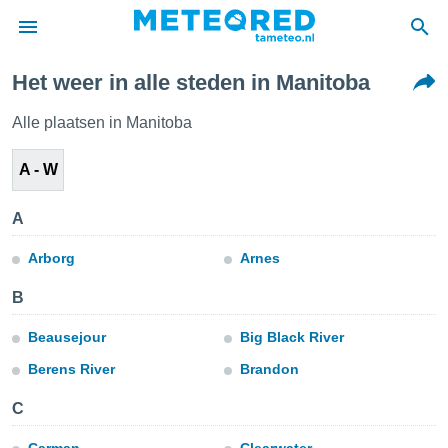
Het weer in alle steden in Manitoba
nnisgeving
van
Alle plaatsen in Manitoba
tameteo.nl)
teld door
A - W
s om te
e verstrekte
an hoge
A
 U hebt de
ies voor
Arborg
Arnes
deze
B
anvaarden
Beausejour
Big Black River
toegang
Berens River
Brandon
seerde
C
lame op basis
ies