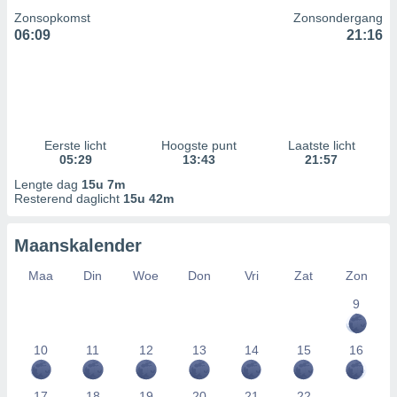
Zonsopkomst
Zonsondergang
06:09
21:16
Eerste licht
Hoogste punt
Laatste licht
05:29
13:43
21:57
Lengte dag
15u 7m
Resterend daglicht
15u 42m
Maanskalender
Maa
Din
Woe
Don
Vri
Zat
Zon
9
10
11
12
13
14
15
16
17
18
19
20
21
22