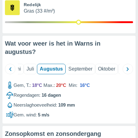
Redelijk
Gras (33 #/m³)
99 partners
Wat voor weer is het in Warns in
augustus
?
Mei
Juni
Juli
Augustus
September
Oktober
Novemb
Gem, T.:
18°C
Max.:
20°C
Min:
16°C
Regendagen:
16
dagen
Neerslaghoeveelheid:
109 mm
Gem. wind:
5 m/s
Zonsopkomst en zonsondergang