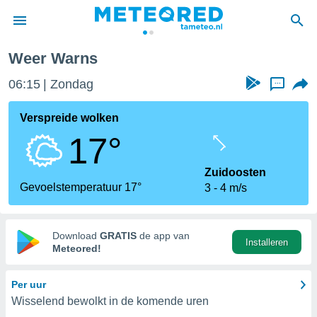
Weer Warns
nnisgeving
06:15
Zondag
...
van
tameteo.nl)
teld door
Verspreide wolken
s om te
17°
e verstrekte
an hoge
 U hebt de
Zuidoosten
ies voor
Gevoelstemperatuur 17°
3
4 m/s
deze
anvaarden
Download
GRATIS
de app van
Installeren
toegang
Meteored!
seerde
Per uur
lame op basis
Wisselend bewolkt in de komende uren
ies