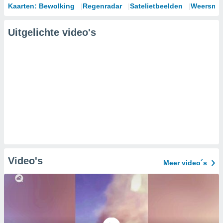
Kaarten: Bewolking
Regenradar
Satelietbeelden
Weersmod
Uitgelichte video's
Video's
Meer video´s