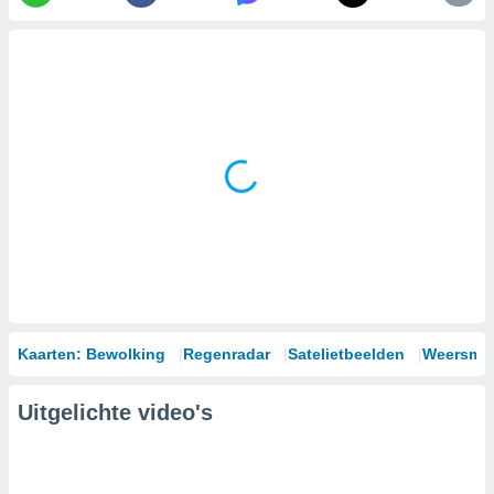
Kaarten: Bewolking
Regenradar
Satelietbeelden
Weersmod
Uitgelichte video's