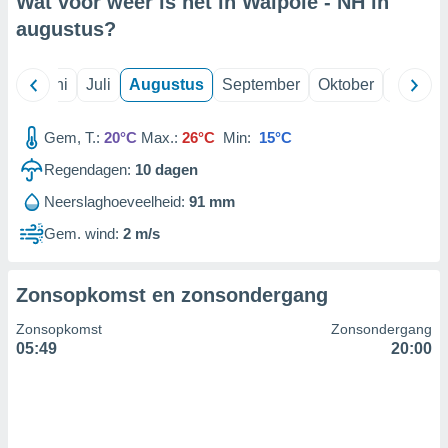
Wat voor weer is het in Walpole - NH in
augustus
?
99 partners
Mei
Juni
Juli
Augustus
September
Oktober
Novemb
Gem, T.:
20°C
Max.:
26°C
Min:
15°C
Regendagen:
10
dagen
Neerslaghoeveelheid:
91 mm
Gem. wind:
2 m/s
Zonsopkomst en zonsondergang
Zonsopkomst
Zonsondergang
05:49
20:00