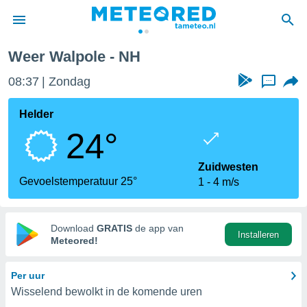
Weer Walpole - NH
nnisgeving
08:37
Zondag
...
van
tameteo.nl)
teld door
Helder
s om te
24°
e verstrekte
an hoge
 U hebt de
Zuidwesten
ies voor
Gevoelstemperatuur 25°
1
4 m/s
deze
anvaarden
Download
GRATIS
de app van
Installeren
toegang
Meteored!
seerde
Per uur
lame op basis
Wisselend bewolkt in de komende uren
ies