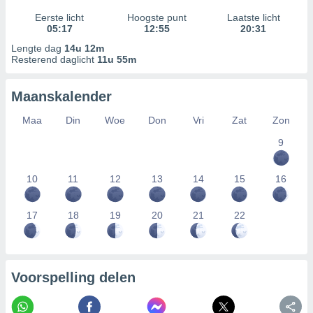
Eerste licht
Hoogste punt
Laatste licht
05:17
12:55
20:31
Lengte dag
14u 12m
Resterend daglicht
11u 55m
Maanskalender
Maa
Din
Woe
Don
Vri
Zat
Zon
9
10
11
12
13
14
15
16
17
18
19
20
21
22
Voorspelling delen