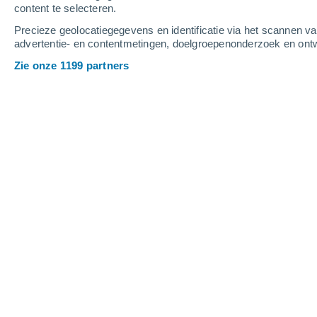
content te selecteren.
5
-
10
m/s
5
-
9
m/s
5
6
-
13
m/s
Precieze geolocatiegegevens en identificatie via het scannen v
advertentie- en contentmetingen, doelgroepenonderzoek en ontw
Het weer in Villa Elisa vandaag
, 7 au
Zie onze 1199 partners
Helder
15°
15:00
Gevoelstemperatuu
Helder
16°
16:00
Gevoelstemperatuu
Helder
16°
17:00
Gevoelstemperatuu
Helder
15°
18:00
Gevoelstemperatuu
Heldere hemel
14°
19:00
Gevoelstemperatuu