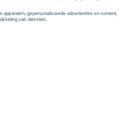
-
10
m/s
3
-
6
m/s
3
-
9
m/s
4
-
11
m/s
an apparaten, gepersonaliseerde advertenties en content,
ikkeling van diensten.
gustus
Zuiden
3 Zwak
r
15°
3
-
8 m/s
SPF:
6-10
Zuiden
2 Vrijwel geen
r
16°
3
-
7 m/s
SPF:
nee
Zuidoosten
1 Vrijwel geen
r
16°
2
-
6 m/s
SPF:
nee
Zuidoosten
0 Vrijwel geen
r
15°
2
-
5 m/s
SPF:
nee
Zuidoosten
0 Vrijwel geen
r
14°
1
-
3 m/s
SPF:
nee