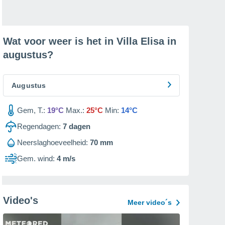
Wat voor weer is het in Villa Elisa in
augustus
?
Augustus
Gem, T.:
19°C
Max.:
25°C
Min:
14°C
Regendagen:
7
dagen
Neerslaghoeveelheid:
70 mm
Gem. wind:
4 m/s
Video's
Meer video´s