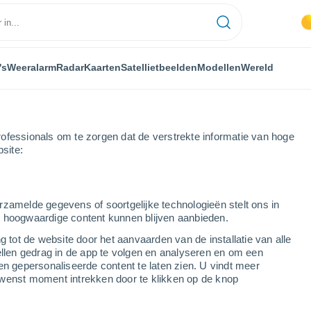
's
Weeralarm
Radar
Kaarten
Satellietbeelden
Modellen
Wereld
ofessionals om te zorgen dat de verstrekte informatie van hoge
bsite:
rzamelde gegevens of soortgelijke technologieën stelt ons in
s hoogwaardige content kunnen blijven aanbieden.
g tot de website door het aanvaarden van de installatie van alle
ellen gedrag in de app te volgen en analyseren en om een
...
en gepersonaliseerde content te laten zien. U vindt meer
wenst moment intrekken door te klikken op de knop
Per uur
Onbewolkte lucht in de komende
uren