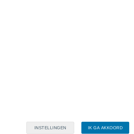
Maanskalender
Maa
Din
Woe
Don
Vri
Zat
Zon
7
8
9
10
11
12
13
14
15
16
17
18
19
20
INSTELLINGEN
IK GA AKKOORD
30