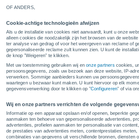
15°
OF ANDERS,
Cookie-achtige technologieën afwijzen
Zuiden
Als u de installatie van cookies niet aanvaardt, kunt u onze webs
Gevoelstemperatuur 15°
3
-
8 m/s
alleen cookies die noodzakelijk zijn het browsen van de websit
ter analyse van gedrag of voor het weergeven van reclame of g
gepersonaliseerde reclame zult kunnen zien. U kunt de installat
de knop "Weigeren" te klikken.
Weer 1 - 7 dagen
Kaarten: Temperatuur
Regenrada
Met uw toestemming gebruiken wij en
onze partners
cookies, un
persoonsgegevens, zoals uw bezoek aan deze website, IP-adresse
verwerken. Sommige aanbieders kunnen uw persoonsgegevens v
waartegen u bezwaar kunt maken. U kunt hiervoor op elk mom
Morgen
Zondag
M
Vandaag
gegevensverwerking door te klikken op "
Configureren
" of via o
8 Aug
9 Aug
7 Aug
Wij en onze partners verrichten de volgende gegevens
Informatie op een apparaat opslaan en/of openen, beperkte gege
70%
70%
50%
aanmaken ten behoeve van gepersonaliseerde advertenties, prof
0.9 mm
1.2 mm
0.4 mm
advertenties, profielen aanmaken ter personalisatie van content,
22°
/
12°
18°
/
13°
19°
/
11°
de prestaties van advertenties meten, contentprestaties meten, 
combinaties van gegevens uit verschillende bronnen, diensten