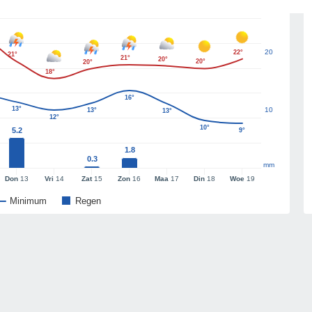
20
22°
21°
21°
20°
20°
20°
18°
16°
13°
10
13°
13°
12°
10°
5.2
9°
1.8
0.3
mm
Don
13
Vri
14
Zat
15
Zon
16
Maa
17
Din
18
Woe
19
Minimum
Regen