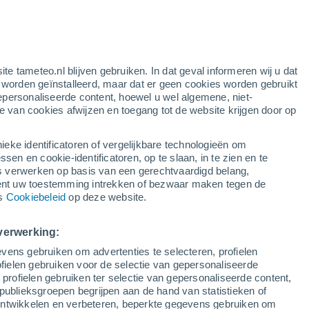
ite tameteo.nl blijven gebruiken. In dat geval informeren wij u dat
e worden geïnstalleerd, maar dat er geen cookies worden gebruikt
epersonaliseerde content, hoewel u wel algemene, niet-
ie van cookies afwijzen en toegang tot de website krijgen door op
r
Satelietbeelden
Weersmodellen
ieke identificatoren of vergelijkbare technologieën om
n en cookie-identificatoren, op te slaan, in te zien en te
erwerken op basis van een gerechtvaardigd belang,
ent uw toestemming intrekken of bezwaar maken tegen de
aandag
Dinsdag
Woensdag
Donderdag
ns
Cookiebeleid
op deze website.
10 Aug
11 Aug
12 Aug
13 Aug
verwerking:
vens gebruiken om advertenties te selecteren, profielen
60%
ielen gebruiken voor de selectie van gepersonaliseerde
5.2 mm
 profielen gebruiken ter selectie van gepersonaliseerde content,
17°
/
13°
19°
/
13°
26°
/
15°
21°
/
13°
publieksgroepen begrijpen aan de hand van statistieken of
 ontwikkelen en verbeteren, beperkte gegevens gebruiken om