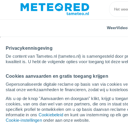
Weer
Video
Privacykennisgeving
De content van Tameteo.nl (tameteo.nl) is samengesteld door pr
kwaliteit is. U hebt de volgende opties voor toegang tot deze we
Cookies aanvaarden en gratis toegang krijgen
Home
Paraguay
Central
Villa Elisa
Gepersonaliseerde digitale reclame op basis van via cookies ve
staat onze werkzaamheden te financieren, zodat wij u kosteloo
Weer Villa Elisa
Als u op de knop "Aanvaarden en doorgaan" klikt, krijgt u toegan
cookies, van ons dan wel van onze partners, die ons in staat st
14:32
Vrijdag
specifiek profiel te ontwikkelen om u op basis daarvan reclame 
informatie in ons
Cookiebeleid
en kunt uw instemming op elk ge
Cookie-instellingen
onder aan onze website.
Helder