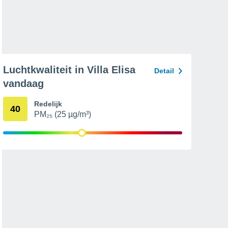
Luchtkwaliteit in Villa Elisa
Detail
vandaag
Redelijk
40
PM₂₅ (25 µg/m³)