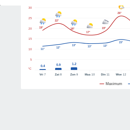
30
26°
25
22°
19°
19°
20
18°
17°
15
15°
13°
13°
13°
12°
10
11°
5
1.2
0.9
0.4
°C
Vri
7
Zat
8
Zon
9
Maa
10
Din
11
Woe
12
Maximum