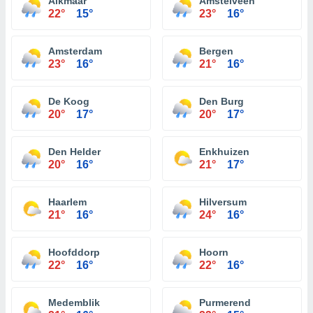
Alkmaar
Amstelveen
22°
15°
23°
16°
Amsterdam
Bergen
23°
16°
21°
16°
De Koog
Den Burg
20°
17°
20°
17°
Den Helder
Enkhuizen
20°
16°
21°
17°
Haarlem
Hilversum
21°
16°
24°
16°
Hoofddorp
Hoorn
22°
16°
22°
16°
Medemblik
Purmerend