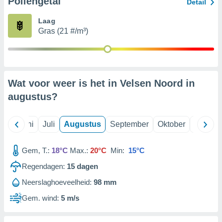
Pollengetal
Detail
Laag
99 partners
Gras (21 #/m³)
Wat voor weer is het in Velsen Noord in
augustus
?
Mei
Juni
Juli
Augustus
September
Oktober
Novemb
Gem, T.:
18°C
Max.:
20°C
Min:
15°C
Regendagen:
15
dagen
Neerslaghoeveelheid:
98 mm
Gem. wind:
5 m/s