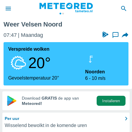
Weer Velsen Noord
nnisgeving
07:47
Maandag
...
van
tameteo.nl)
teld door
Verspreide wolken
s om te
20°
e verstrekte
an hoge
 U hebt de
Noorden
ies voor
Gevoelstemperatuur 20°
6
10 m/s
deze
anvaarden
Download
GRATIS
de app van
Installeren
toegang
Meteored!
seerde
Per uur
lame op basis
Wisselend bewolkt in de komende uren
ies