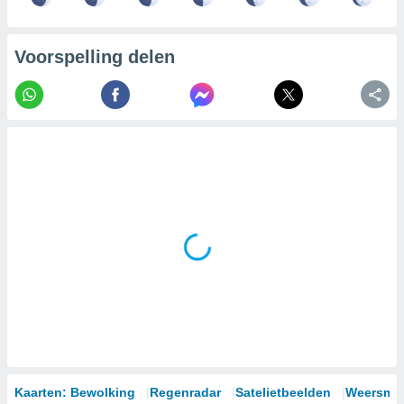
Voorspelling delen
Kaarten: Bewolking
Regenradar
Satelietbeelden
Weersmod